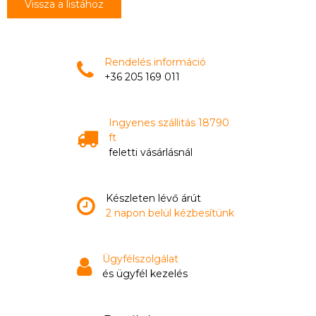
Vissza a listához
Rendelés információ
+36 205 169 011
Ingyenes szállitás 18790
ft
feletti vásárlásnál
Készleten lévő árút
2 napon belül kézbesítünk
Ügyfélszolgálat
és ügyfél kezelés