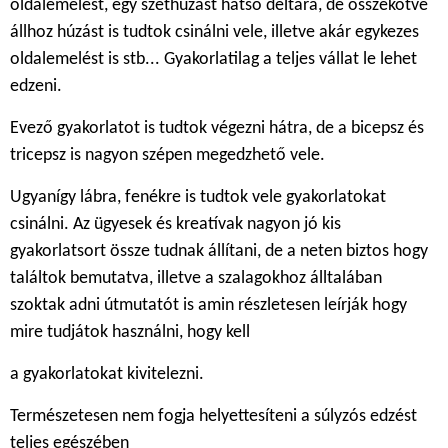
oldalemelést, egy széthúzást hátsó deltára, de összekötve
állhoz húzást is tudtok csinálni vele, illetve akár egykezes
oldalemelést is stb... Gyakorlatilag a teljes vállat le lehet
edzeni.
Evező gyakorlatot is tudtok végezni hátra, de a bicepsz és
tricepsz is nagyon szépen megedzhető vele.
Ugyanígy lábra, fenékre is tudtok vele gyakorlatokat
csinálni. Az ügyesek és kreatívak nagyon jó kis
gyakorlatsort össze tudnak állítani, de a neten biztos hogy
találtok bemutatva, illetve a szalagokhoz álltalában
szoktak adni útmutatót is amin részletesen leírják hogy
mire tudjátok használni, hogy kell
a gyakorlatokat kivitelezni.
Természetesen nem fogja helyettesíteni a súlyzós edzést
teljes egészében