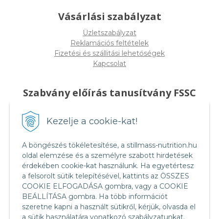
Vásárlási szabályzat
Üzletszabályzat
Reklamációs feltételek
Fizetési és szállitási lehetőségek
Kapcsolat
Szabvány előírás tanusítvány FSSC
22000
Kezelje a cookie-kat!
A böngészés tökéletesítése, a stillmass-nutrition.hu
oldal elemzése és a személyre szabott hirdetések
érdekében cookie-kat használunk. Ha egyetértesz
a felsorolt sütik telepítésével, kattints az ÖSSZES
COOKIE ELFOGADÁSA gombra, vagy a COOKIE
BEÁLLÍTÁSA gombra. Ha több információt
szeretne kapni a használt sütikről, kérjük, olvasda el
a sütik használatára vonatkozó szabályzatunkat.