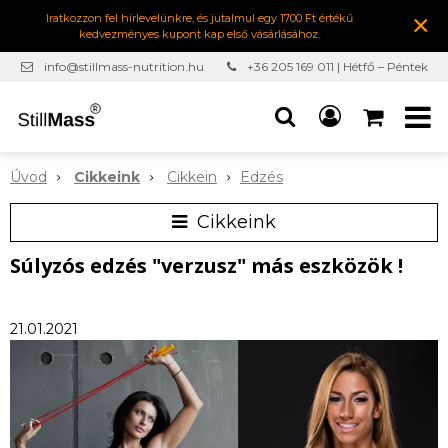
×
Iratkozzon fel hírlevelünkre, és jutalmul egy 1700 Ft értékű
kedvezményes kupont kap első vásárlásához.
info@stillmass-nutrition.hu
+36 205 169 011 | Hétfő – Péntek
7:00-16:30
Úvod
Cikkeink
Cikkein
Edzés
Cikkeink
Súlyzós edzés "verzusz" más eszközök !
21.01.2021