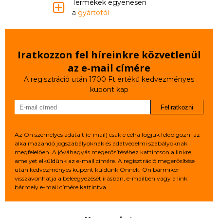
Termékek egyenesen
a
gyártótól
Iratkozzon fel híreinkre közvetlenül
az e‑mail címére
A regisztráció után 1700 Ft értékű kedvezményes
kupont kap
Feliratkozni
Az Ön személyes adatait (e-mail) csak e célra fogjuk feldolgozni az
alkalmazandó jogszabályoknak és adatvédelmi szabályoknak
megfelelően. A jóváhagyás megerősítéséhez kattintson a linkre,
amelyet elküldünk az e-mail címére. A regisztráció megerősítése
után kedvezményes kupont küldünk Önnek. Ön bármikor
visszavonhatja a beleegyezését írásban, e-mailben vagy a link
bármely e-mail címére kattintva.