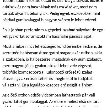
Tudom, tudom sokatok csak és kizárólag a súlyzós edzésre
esküszik és nem használnak más eszközöket, mert nem
tartják olyan hatékonynak. Pedig egyéb eszközökkel mint
például gumiszalaggal is nagyon szépen le lehet edzeni.
Én is jobban preferálom a gépeket, szabad súlyokat de egy-
két gyakorlat során szoktam használni gumiszalagot.
Most amikor nincs lehetőséged konditeremben edzeni, de
szeretnéd hatásosan átmozgatni magad akár otthon, akár
a szabadban, jó ha beszerzel magadnak egy gumiszalagot,
mert nagyon jó kis gyakorlatokat lehet vele végezni,
többféle izomcsoportra. Különböző erősségű szalag
létezik, így az erőszintetekhez megfelelőt ki tudjátok
választani. Én a legalább közepes erősségűt ajánlom.
Az előző otthon edzős videómban láthattatok pár váll
gyakorlatot gumiszalaggal. Az előre emelést első deltára,