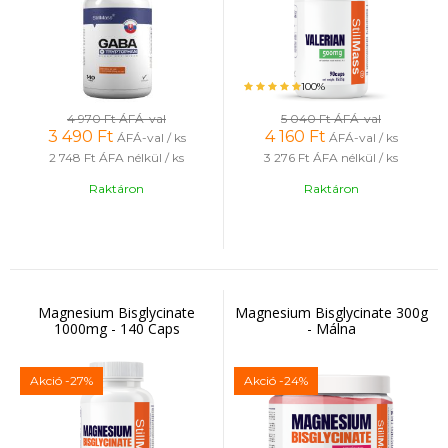
100%
4 970 Ft
ÁFÁ-val
5 040 Ft
ÁFÁ-val
3 490
Ft
4 160
Ft
ÁFÁ-val / ks
ÁFÁ-val / ks
2 748 Ft
ÁFA nélkül / ks
3 276 Ft
ÁFA nélkül / ks
Raktáron
Raktáron
Magnesium Bisglycinate
Magnesium Bisglycinate 300g
1000mg - 140 Caps
- Málna
Akció
-27%
Akció
-24%