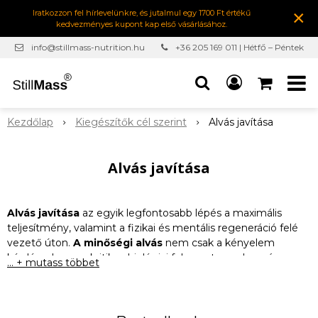
×
Iratkozzon fel hírlevelünkre, és jutalmul egy 1700 Ft értékű
kedvezményes kupont kap első vásárlásához.
info@stillmass-nutrition.hu
+36 205 169 011 | Hétfő – Péntek
7:00-16:30
Kezdőlap
Kiegészítők cél szerint
Alvás javítása
Alvás javítása
Alvás javítása
az egyik legfontosabb lépés a maximális
teljesítmény, valamint a fizikai és mentális regeneráció felé
vezető úton.
A minőségi alvás
nem csak a kényelem
kérdése, hanem kritikus biológiai folyamat, amely során az
... + mutass többet
izomszövetek regenerálódnak, az emléknyomok rögzülnek
és a hormonális egyensúly szabályozódik. Ha minden reggel
fáradtan ébred, nehezen alszik el, vagy éjszaka folyamatosan
felébred, szervezete nem tudja teljes mértékben kihasználni