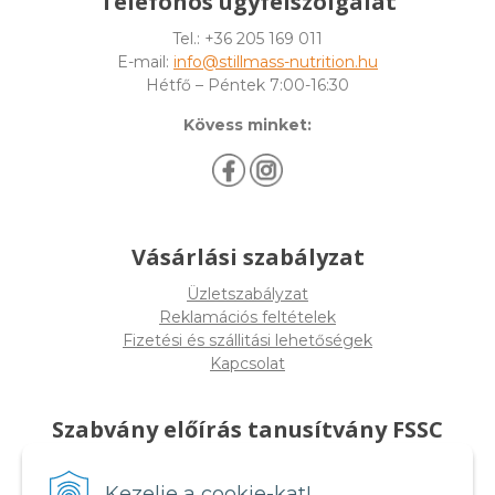
Telefonos ügyfélszolgálat
Tel.: +36 205 169 011
E-mail:
info@stillmass-nutrition.hu
Hétfő – Péntek 7:00-16:30
Kövess minket:
Vásárlási szabályzat
Üzletszabályzat
Reklamációs feltételek
Fizetési és szállitási lehetőségek
Kapcsolat
Szabvány előírás tanusítvány FSSC
22000
Kezelje a cookie-kat!