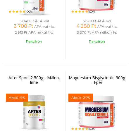
100%
100%
5 040 Ft
ÁFÁ-val
5 620 Ft
ÁFÁ-val
3 700
Ft
4 280
Ft
ÁFÁ-val / ks
ÁFÁ-val / ks
2 913 Ft
ÁFA nélkül / ks
3 370 Ft
ÁFA nélkül / ks
Raktáron
Raktáron
After Sport 2 500g - Málna,
Magnesium Bisglycinate 300g
lime
- Eper
Akció
-9%
Akció
-24%
100%