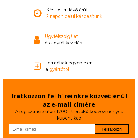
Készleten lévő árút
2 napon belül kézbesítünk
Ügyfélszolgálat
és ügyfél kezelés
Termékek egyenesen
a
gyártótól
Iratkozzon fel híreinkre közvetlenül
az e‑mail címére
A regisztráció után 1700 Ft értékű kedvezményes
kupont kap
Feliratkozni