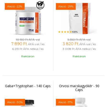
Akció
-22%
Akció
-29%
100%
10 150 Ft
ÁFÁ-val
5 350 Ft
ÁFÁ-val
7 890
Ft
3 820
Ft
ÁFÁ-val / ks
ÁFÁ-val / ks
6 213 Ft
ÁFA nélkül / ks
3 008 Ft
ÁFA nélkül / ks
Raktáron
Raktáron
Gaba+Tryptophan - 140 Caps
Orvosi macskagyökér - 90
Caps
Akció
-30%
Akció
-17%