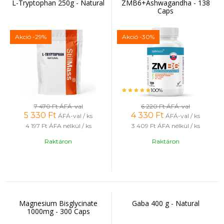
adja meg szervezetének, amire szüksége van.
L-Tryptophan 250g - Natural
ZMB6+Ashwagandha - 138
Caps
Akció
-29%
Akció
-30%
100%
7 470 Ft
ÁFÁ-val
6 220 Ft
ÁFÁ-val
5 330
Ft
4 330
Ft
ÁFÁ-val / ks
ÁFÁ-val / ks
4 197 Ft
ÁFA nélkül / ks
3 409 Ft
ÁFA nélkül / ks
Raktáron
Raktáron
Magnesium Bisglycinate
Gaba 400 g - Natural
1000mg - 300 Caps