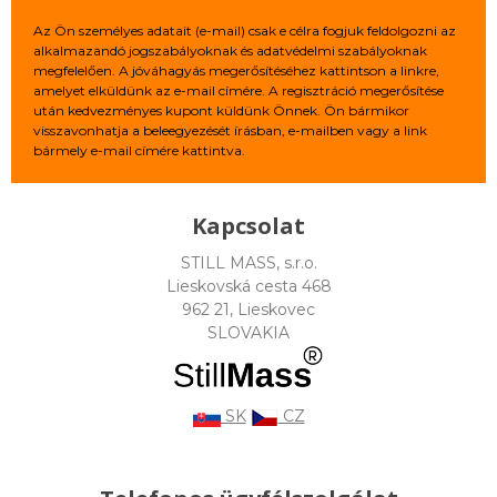
Az Ön személyes adatait (e-mail) csak e célra fogjuk feldolgozni az
alkalmazandó jogszabályoknak és adatvédelmi szabályoknak
megfelelően. A jóváhagyás megerősítéséhez kattintson a linkre,
amelyet elküldünk az e-mail címére. A regisztráció megerősítése
után kedvezményes kupont küldünk Önnek. Ön bármikor
visszavonhatja a beleegyezését írásban, e-mailben vagy a link
bármely e-mail címére kattintva.
Kapcsolat
STILL MASS, s.r.o.
Lieskovská cesta 468
962 21, Lieskovec
SLOVAKIA
SK
CZ