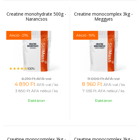
emésztési problémák csökkentésében.
Creatine monohydrate 500g -
Creatine monocomplex 3kg -
Előnyök:
Narancsos
Meggyes
Javíthatja a kitartást
Kevesebb emésztési probléma
Akció
-21%
Akció
-19%
A vízvisszatartás lehetséges csökkenése a szervezetben
100%
6 210 Ft
ÁFÁ-val
11 000 Ft
ÁFÁ-val
4 890
Ft
8 960
Ft
ÁFÁ-val / ks
ÁFÁ-val / ks
3 850 Ft
ÁFA nélkül / ks
7 055 Ft
ÁFA nélkül / ks
Raktáron
Raktáron
Creatine monocomplex 3kg -
Creatine monocomplex 3kg -