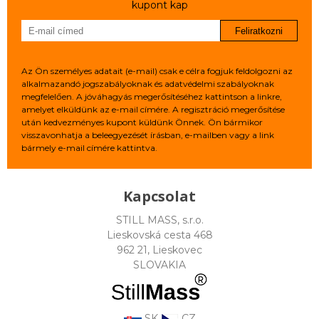
kupont kap
Feliratkozni
Az Ön személyes adatait (e-mail) csak e célra fogjuk feldolgozni az
alkalmazandó jogszabályoknak és adatvédelmi szabályoknak
megfelelően. A jóváhagyás megerősítéséhez kattintson a linkre,
amelyet elküldünk az e-mail címére. A regisztráció megerősítése
után kedvezményes kupont küldünk Önnek. Ön bármikor
visszavonhatja a beleegyezését írásban, e-mailben vagy a link
bármely e-mail címére kattintva.
Kapcsolat
STILL MASS, s.r.o.
Lieskovská cesta 468
962 21, Lieskovec
SLOVAKIA
SK
CZ