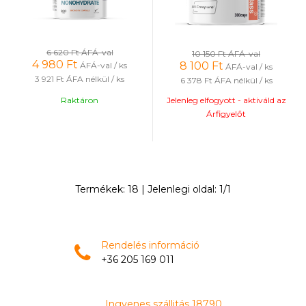
6 620 Ft
ÁFÁ-val
10 150 Ft
ÁFÁ-val
4 980
Ft
8 100
Ft
ÁFÁ-val / ks
ÁFÁ-val / ks
3 921 Ft
ÁFA nélkül / ks
6 378 Ft
ÁFA nélkül / ks
Raktáron
Jelenleg elfogyott - aktiváld az
Árfigyelőt
Termékek:
18
| Jelenlegi oldal:
1
/
1
Rendelés információ
+36 205 169 011
Ingyenes szállitás 18790