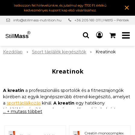
×
Iratkozzon fel hírlevelünkre, és jutalmul egy 1700 Ft értékű
kedvezményes kupont kap első vásárlásához.
info@stillmass-nutrition.hu
+36 205 169 011 | Hétfő – Péntek
7:00-16:30
Kezdőlap
Sport táplálék kiegészítők
Kreatinok
Kreatinok
A kreatin
a professzionális sportolók és a fitneszrajongók
körében az egyik legnépszerűbb étrend-kiegészítő, amelyet
a
sporttáplálkozás
kínál.
A kreatin
egy hatékony
táplálékkiegészítő, amely számos előnnyel jár, beleértve a
... + mutass többet
teljesítménynövekedést, az izomtömeg növelését és a
regeneráció javítását
. Ezenkívül potenciális egészségügyi
előnyökkel is rendelkezik, mint például a
neuroprotekció,
Creatin monocomplex
az agyműködés, a kognitív funkciók javítása és a