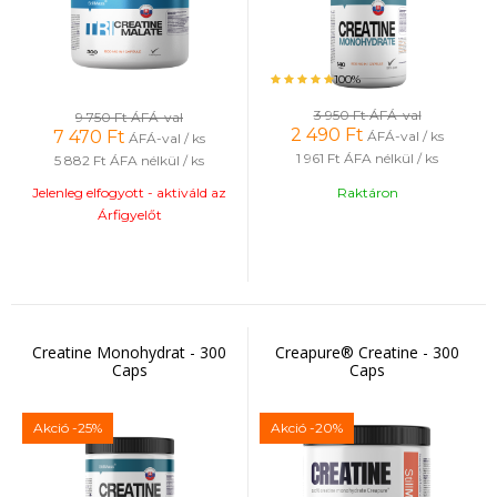
100%
3 950 Ft
ÁFÁ-val
9 750 Ft
ÁFÁ-val
2 490
Ft
7 470
Ft
ÁFÁ-val / ks
ÁFÁ-val / ks
1 961 Ft
ÁFA nélkül / ks
5 882 Ft
ÁFA nélkül / ks
Jelenleg elfogyott - aktiváld az
Raktáron
Árfigyelőt
Creatine Monohydrat - 300
Creapure® Creatine - 300
Caps
Caps
Akció
-25%
Akció
-20%