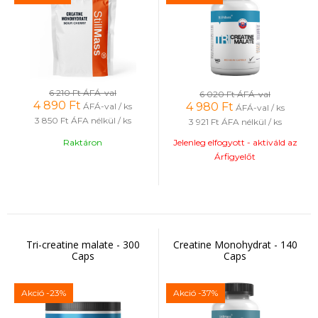
6 210 Ft
ÁFÁ-val
6 020 Ft
ÁFÁ-val
4 890
Ft
4 980
Ft
ÁFÁ-val / ks
ÁFÁ-val / ks
3 850 Ft
ÁFA nélkül / ks
3 921 Ft
ÁFA nélkül / ks
Raktáron
Jelenleg elfogyott - aktiváld az
Árfigyelőt
Tri-creatine malate - 300
Creatine Monohydrat - 140
Caps
Caps
Akció
-23%
Akció
-37%