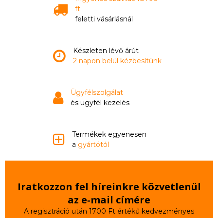
ft
feletti vásárlásnál
Készleten lévő árút
2 napon belül kézbesítünk
Ügyfélszolgálat
és ügyfél kezelés
Termékek egyenesen
a
gyártótól
Iratkozzon fel híreinkre közvetlenül
az e‑mail címére
A regisztráció után 1700 Ft értékű kedvezményes