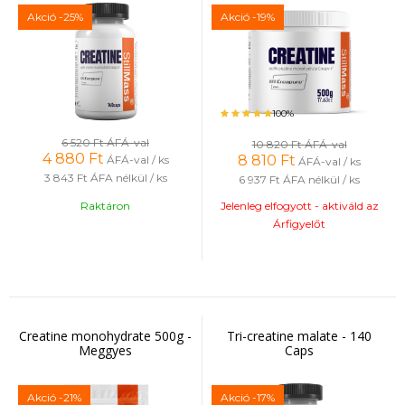
Akció
-25%
Akció
-19%
100%
6 520 Ft
ÁFÁ-val
10 820 Ft
ÁFÁ-val
4 880
Ft
8 810
Ft
ÁFÁ-val / ks
ÁFÁ-val / ks
3 843 Ft
ÁFA nélkül / ks
6 937 Ft
ÁFA nélkül / ks
Raktáron
Jelenleg elfogyott - aktiváld az
Árfigyelőt
Creatine monohydrate 500g -
Tri-creatine malate - 140
Meggyes
Caps
Akció
-21%
Akció
-17%