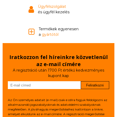
Ügyfélszolgálat
és ügyfél kezelés
Termékek egyenesen
a
gyártótól
Iratkozzon fel híreinkre közvetlenül
az e‑mail címére
A regisztráció után 1700 Ft értékű kedvezményes
kupont kap
Feliratkozni
Az Ön személyes adatait (e-mail) csak e célra fogjuk feldolgozni az
alkalmazandó jogszabályoknak és adatvédelmi szabályoknak
megfelelően. A jóváhagyás megerősítéséhez kattintson a linkre,
amelyet elküldünk az e-mail címére. A regisztráció megerősítése