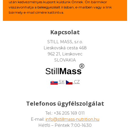
után kedvezményes kupont küldünk Önnek. Ön bármikor
visszavonhatja a beleegyezését írásban, e-mailben vagy a link
bármely e-mail címére kattintva.
Kapcsolat
STILL MASS, s.r.o.
Lieskovská cesta 468
962 21, Lieskovec
SLOVAKIA
SK
CZ
Telefonos ügyfélszolgálat
Tel.: +36 205 169 011
E-mail:
info@stillmass-nutrition.hu
Hétfő – Péntek 7:00-16:30