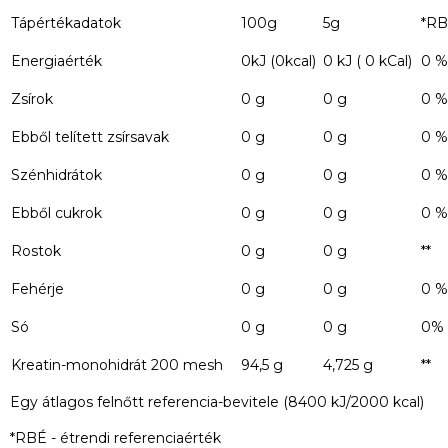
Tápértékadatok
100g
5g
*RB
Energiaérték
0kJ (0kcal)
0 kJ ( 0 kCal)
0 %
Zsírok
0 g
0 g
0 %
Ebből telített zsírsavak
0 g
0 g
0 %
Szénhidrátok
0 g
0 g
0 %
Ebből cukrok
0 g
0 g
0 %
Rostok
0 g
0 g
**
Fehérje
0 g
0 g
0 %
Só
0 g
0 g
0%
Kreatin-monohidrát 200 mesh
94,5 g
4,725 g
**
Egy átlagos felnőtt referencia-bevitele (8400 kJ/2000 kcal)
*RBÉ - étrendi referenciaérték