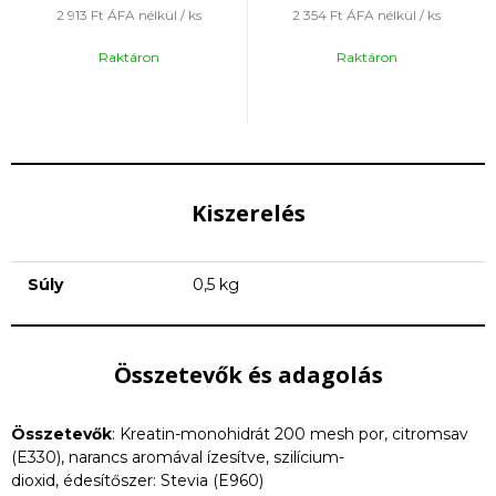
2 913 Ft
ÁFA nélkül / ks
2 354 Ft
ÁFA nélkül / ks
Raktáron
Raktáron
Kiszerelés
Súly
0,5 kg
Összetevők és adagolás
Összetevők
: Kreatin-monohidrát 200 mesh por, citromsav
(E330), narancs aromával ízesítve, szilícium-
dioxid, édesítőszer: Stevia (E960)