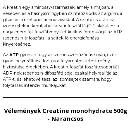
A kreatin egy aminosav-származék, amely a májban, a
vesében és a hasnyálmirigyben szintetizálódik az arginin, a
glicin és a metionin aminosavakból. A szintézis után az
izomsejtekbe kerül, ahol kreatinfoszfáttá (CP) alakul. Ez a
nagy energiájú foszfátvegyület kritikus fontosságú az ATP
(adenozin-trifoszfát) - a sejtek fő energiaforrása -
kinyeréséhez.
Az
ATP
gyorsan fogy az izomösszehúzódás során, ezért
gyors helyreállítása fontos a folyamatos teljesítmény
biztosítása érdekében. A kreatin-foszfát foszfátcsoportját
ADP-nek (adenozin-difoszfát) adja, ezáltal helyreállítja az
ATP-t, és lehetővé teszi az izomsejtek számára, hogy
folytassák intenzív munkájukat.
Vélemények Creatine monohydrate 500g
- Narancsos