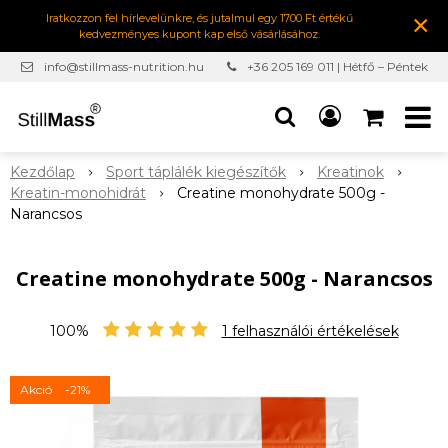
×
Iratkozzon fel hírlevelünkre, és jutalmul egy 1700 Ft értékű
kedvezményes kupont kap első vásárlásához.
info@stillmass-nutrition.hu
+36 205 169 011 | Hétfő – Péntek
7:00-16:30
Kezdőlap
Sport táplálék kiegészítők
Kreatinok
Kreatin-monohidrát
Creatine monohydrate 500g -
Narancsos
Creatine monohydrate 500g - Narancsos
100%
1
felhasználói értékelések
Akció
-21%