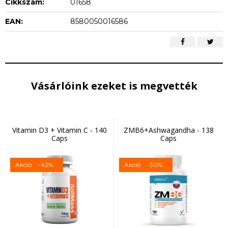
Cikkszám:
01658
EAN:
8580050016586
Vásárlóink ezeket is megvették
Vitamin D3 + Vitamin C - 140
ZMB6+Ashwagandha - 138
Caps
Caps
Akció
-42%
Akció
-30%