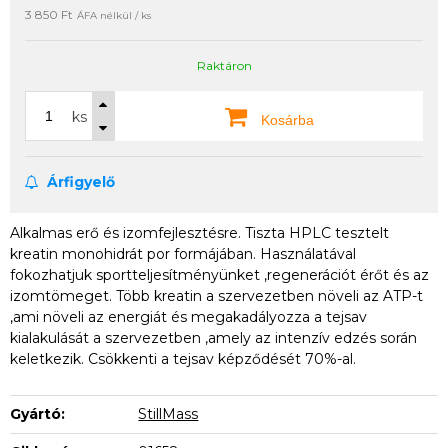
3 850 Ft
ÁFA nélkül / ks
Raktáron
ks
Kosárba
Árfigyelő
Alkalmas erő és izomfejlesztésre. Tiszta HPLC tesztelt
kreatin monohidrát por formájában. Használatával
fokozhatjuk sportteljesítményünket ,regenerációt érőt és az
izomtömeget. Több kreatin a szervezetben növeli az ATP-t
,ami növeli az energiát és megakadályozza a tejsav
kialakulását a szervezetben ,amely az intenzív edzés során
keletkezik. Csökkenti a tejsav képződését 70%-al.
Gyártó:
StillMass