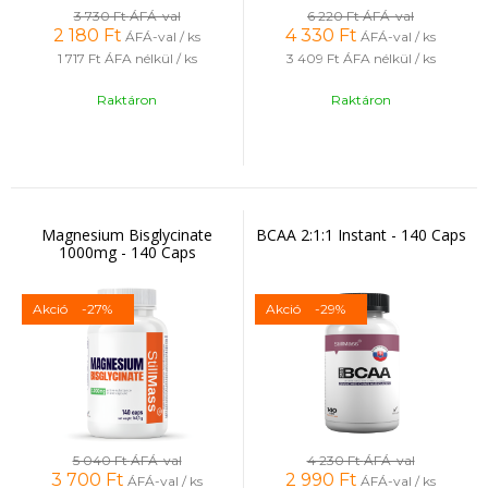
3 730 Ft
ÁFÁ-val
6 220 Ft
ÁFÁ-val
2 180
Ft
4 330
Ft
ÁFÁ-val / ks
ÁFÁ-val / ks
1 717 Ft
ÁFA nélkül / ks
3 409 Ft
ÁFA nélkül / ks
Raktáron
Raktáron
Magnesium Bisglycinate
BCAA 2:1:1 Instant - 140 Caps
1000mg - 140 Caps
Akció
-27%
Akció
-29%
5 040 Ft
ÁFÁ-val
4 230 Ft
ÁFÁ-val
3 700
Ft
2 990
Ft
ÁFÁ-val / ks
ÁFÁ-val / ks