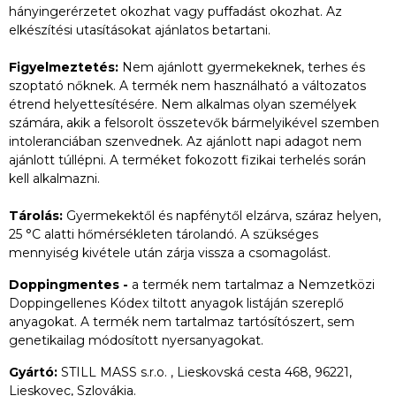
hányingerérzetet okozhat vagy puffadást okozhat. Az
elkészítési utasításokat ajánlatos betartani.
Figyelmeztetés:
Nem ajánlott gyermekeknek, terhes és
szoptató nőknek. A termék nem használható a változatos
étrend helyettesítésére. Nem alkalmas olyan személyek
számára, akik a felsorolt összetevők bármelyikével szemben
intoleranciában szenvednek. Az ajánlott napi adagot nem
ajánlott túllépni. A terméket fokozott fizikai terhelés során
kell alkalmazni.
Tárolás:
Gyermekektől és napfénytől elzárva, száraz helyen,
25 °C alatti hőmérsékleten tárolandó. A szükséges
mennyiség kivétele után zárja vissza a csomagolást.
Doppingmentes -
a termék nem tartalmaz a Nemzetközi
Doppingellenes Kódex tiltott anyagok listáján szereplő
anyagokat. A termék nem tartalmaz tartósítószert, sem
genetikailag módosított nyersanyagokat.
Gyártó:
STILL MASS s.r.o. , Lieskovská cesta 468, 96221,
Lieskovec, Szlovákia.