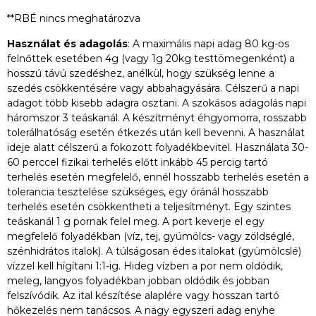
**RBÉ nincs meghatározva
Használat és adagolás
: A maximális napi adag 80 kg-os
felnőttek esetében 4g (vagy 1g 20kg testtömegenként) a
hosszú távú szedéshez, anélkül, hogy szükség lenne a
szedés csökkentésére vagy abbahagyására. Célszerű a napi
adagot több kisebb adagra osztani. A szokásos adagolás napi
háromszor 3 teáskanál. A készítményt éhgyomorra, rosszabb
tolerálhatóság esetén étkezés után kell bevenni. A használat
ideje alatt célszerű a fokozott folyadékbevitel. Használata 30-
60 perccel fizikai terhelés előtt inkább 45 percig tartó
terhelés esetén megfelelő, ennél hosszabb terhelés esetén a
tolerancia tesztelése szükséges, egy óránál hosszabb
terhelés esetén csökkentheti a teljesítményt. Egy szintes
teáskanál 1 g pornak felel meg. A port keverje el egy
megfelelő folyadékban (víz, tej, gyümölcs- vagy zöldséglé,
szénhidrátos italok). A túlságosan édes italokat (gyümölcslé)
vízzel kell hígítani 1:1-ig. Hideg vízben a por nem oldódik,
meleg, langyos folyadékban jobban oldódik és jobban
felszívódik. Az ital készítése alaplére vagy hosszan tartó
hőkezelés nem tanácsos. A nagy egyszeri adag enyhe