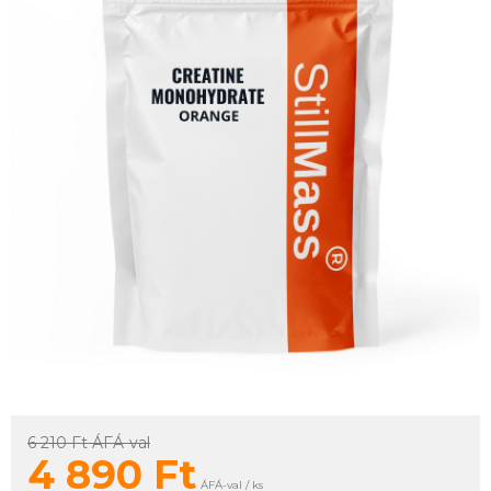
6 210 Ft
ÁFÁ-val
4 890
Ft
ÁFÁ-val / ks