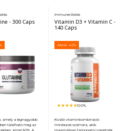
mely számos pozitív
gának forrása. Ezt a
egedésgátló
ítés
Immunerősítés
n, légzőszervi, vese,
ine - 300 Caps
Vitamin D3 + Vitamin C -
 idegrendszer, szív- és
140 Caps
máj, allergia, bakteriális
s fertőzések esetén
.
%
Akció
-42%
100%
, amely a legnagyobb
Kiváló vitaminkombináció
ben található meg az
mindazok számára, akik
ekben, közel 60%. A
maximálisan támogatni szeretnék