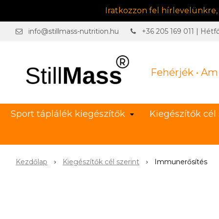
Iratkozzon fel hírlevelünkre
info@stillmass-nutrition.hu
+36 205 169 011 | Hétf
Fehérjék • Am
Sport táplálék kiegészítők
Kiegészítők cél 
Kezdőlap
Kiegészítők cél szerint
Immunerősítés