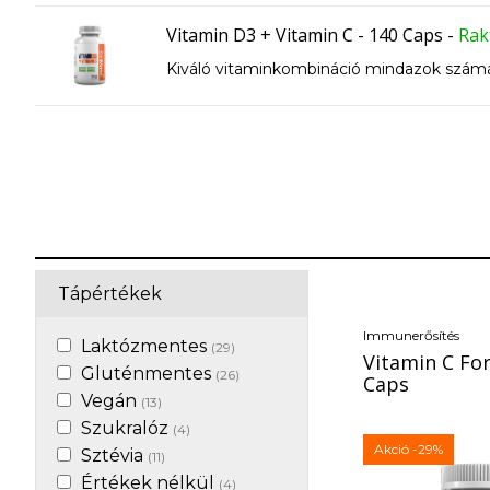
Elősegíti a tiszta izom növekedését, feles
Vitamin D3 + Vitamin C - 140 Caps
-
Rak
Kiváló vitaminkombináció mindazok számár
Tápértékek
Immunerősítés
Laktózmentes
(29)
Vitamin C For
Gluténmentes
(26)
Caps
Vegán
(13)
Szukralóz
(4)
Akció
-29%
Sztévia
(11)
Értékek nélkül
(4)