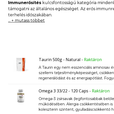
Immunerősítés
kulcsfontosságú kategória mindenki
támogatni az általános egészséget. Az erős immunrend
terhelés időszakában.
... + mutass többet
Ebben a kategóriában olyan táplálékkiegészítőket t
vitamin, az olyan ásványi anyagokon át, mint a cink
játszanak a sejtek védelmében, a gyulladások csö
szemben.
Ne feledd, hogy az
immunitás
egy összetett rendsze
táplálkozás, a mozgás és a minőségi kiegészítők ko
Taurin 500g - Natural
-
Raktáron
A Taurin egy nem esszenciális aminosav és
Ha többet szeretnél megtudni arról, hogyan erősí
szellemi teljesítményképességet, csökkenti 
regenerálódást és az energiapótlást. Fogy
Válaszd ki a megfelelő immunerősítő kiegészítőket,
izomsejtekbe, ami nagyobb teljesítményt j
Omega 3 33/22 - 120 Caps
-
Raktáron
Omega-3 zsírsavak (legfontosabbak belőle 
működésében. Alergia csökkentésében is f
koleszterin szintent, gyulladáscsökkentő h