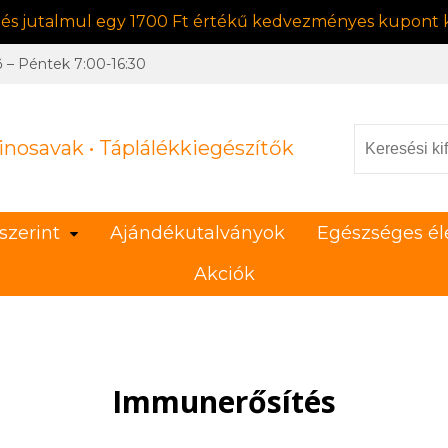
, és jutalmul egy 1700 Ft értékű kedvezményes kupont k
ő – Péntek 7:00-16:30
inosavak • Táplálékkiegészítők
szerint
Ajándékutalványok
Egészséges él
Akciók
Immunerősítés