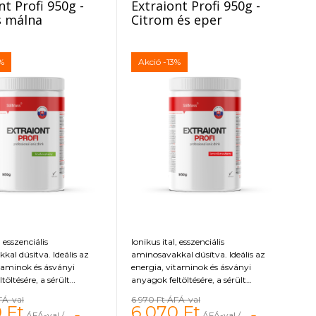
nt Profi 950g -
Extraiont Profi 950g -
jelentősen emeli a test természetes
s málna
Citrom és eper
növekedési hormon (GH) szintjét.
Már két gramm glutamin is akár
négyszeresére növelheti a
természetesen termelődő
%
Akció
-13%
növekedési hormon szintet.
, esszenciális
Ionikus ital, esszenciális
al dúsítva. Ideális az
aminosavakkal dúsítva. Ideális az
itaminok és ásványi
energia, vitaminok és ásványi
töltésére, a sérült
anyagok feltöltésére, a sérült
 regenerálására.
izomrostok regenerálására.
FÁ-val
6 970 Ft
ÁFÁ-val
0
Ft
6 070
Ft
ÁFÁ-val / ks
ÁFÁ-val / ks