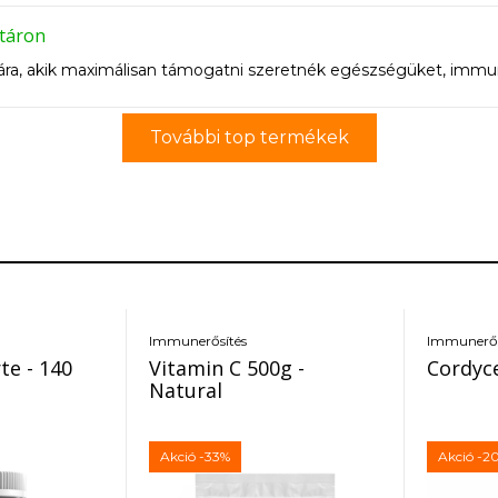
leges zsír felszedése nélkül. E vitaminban gazdag.
táron
a, akik maximálisan támogatni szeretnék egészségüket, immunit
További top termékek
Immunerősítés
Immunerős
te - 140
Vitamin C 500g -
Cordyce
Natural
Akció
-33%
Akció
-2