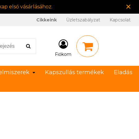
×
ap első vásárlásához.
Cikkeink
Üzletszabályzat
Kapcsolat
Fiókom
elmiszerek
Kapszullás termékek
Eladás