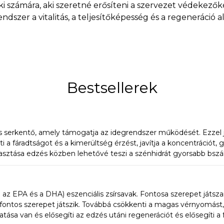
 számára, aki szeretné erősíteni a szervezet védekező
szer a vitalitás, a teljesítőképesség és a regeneráció al
alálsz, amelyek célzottan támogatják az
immunfunkció
, egészen a komplex multivitaminokig vagy funkcionális 
kkentésében és a szervezet természetes védelmének tám
Bestsellerek
r, amelyet nemcsak a táplálékkiegészítés, hanem az életm
mbinációjával jelentősen támogathatod az ellenálló képe
 serkentő, amely támogatja az idegrendszer működését. Ezzel javí
theted hatékonyan az immunrendszeredet, olvasd el cik
a fáradtságot és a kimerültség érzést, javítja a koncentrációt, g
asztása edzés közben lehetővé teszi a szénhidrát gyorsabb bszál
 és biztosítsd a szervezeted számára a védelmet, amely
elent az edzésnél.
az EPA és a DHA) eszenciális zsírsavak. Fontosa szerepet játsz
ontos szerepet játszik. Továbbá csökkenti a magas vérnyomást,
atása van és elősegíti az edzés utáni regenerációt és elősegíti a