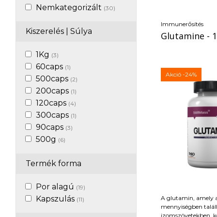
szívbetegségek meg
Nemkategorizált
(30)
Felel az egészséges 
fogakért és hajszálé
Immunerősítés
vitamin segíti a kol
Kiszerelés | Súlya
Glutamine - 
ami a kötőszövet e
A folsavat aktív fo
1Kg
amivel a vas felszívó
(3)
60caps
(1)
Akció
-24%
500caps
(2)
200caps
(1)
120caps
(4)
300caps
(1)
90caps
(3)
500g
(6)
400g
(4)
Termék forma
250g
(2)
550g
(1)
Por alagú
400caps
(19)
(1)
Kapszulás
A glutamin, amely 
140caps
(11)
(6)
mennyiségben talá
138caps
(1)
izomszövetekben, k