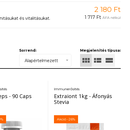
2 180 Ft
1 717 Ft
ÁFA nélkül
ásukat és vitalitásukat.
Sorrend:
Megjelenítés típusa:
Alapértelmezett
ítés
Immunerősítés
ps - 90 Caps
Extraiont 1kg - Áfonyás
Stevia
0%
Akció
-26%