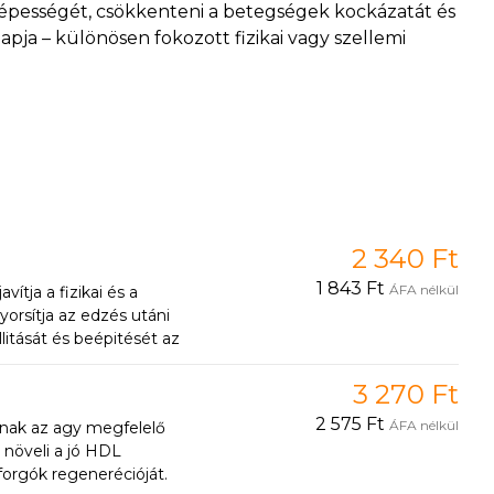
képességét, csökkenteni a betegségek kockázatát és
apja – különösen fokozott fizikai vagy szellemi
kat
– az olyan alapvető vitaminoktól, mint a C- és D-
anyagokig. Ezek a tápanyagok fontos szerepet
ogatásában a vírusokkal és baktériumokkal
ód, az alvás és a stressz is befolyásol. A megfelelő
2 340 Ft
sségedet az egész év során.
1 843 Ft
ÁFA nélkül
tja a fizikai és a
künket:
Hogyan erősítsük az immunrendszert
.
yorsítja az edzés utáni
litását és beépitését az
re minden nap szüksége van.
3 270 Ft
2 575 Ft
ÁFA nélkül
anak az agy megfelelő
 növeli a jó HDL
 forgók regenerécióját.