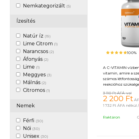
Nemkategorizált
(5)
Ízesítés
Natúr íz
(19)
Lime Citrom
(1)
Narancsos
(2)
100%
Áfonyás
(2)
Lime
(1)
A C-VITAMIN vízben
vitamin, amire a sz
Meggyes
(3)
számos létfontossá
Málnás
(2)
reakcióhoz szüksége
Citromos
antioxidáns hatású, 
(1)
3 110 Ft
ÁFÁ-val
játszik a kötőszövet
2 200
Ft
Eper
(1)
ÁF
bőr, az immunrendsz
Nemek
1 732 Ft
ÁFA nélkül /
érrendszer egészsé
megőrzésében. Anti
Raktáron
hat. Javítja az imm
Férfi
(30)
segíti a rák megelőz
Női
(30)
az egyszerű nátha 
fertőzések tüneteit. 
Unisex
(30)