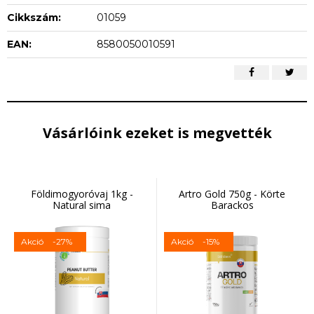
Cikkszám:
01059
EAN:
8580050010591
Vásárlóink ezeket is megvették
Földimogyoróvaj 1kg -
Artro Gold 750g - Körte
Natural sima
Barackos
Akció
-27%
Akció
-15%