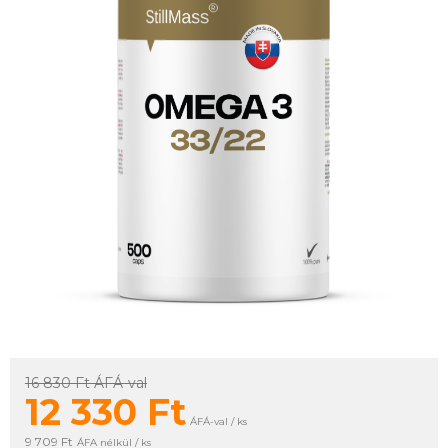
16 830 Ft
ÁFÁ-val
12 330
Ft
ÁFÁ-val / ks
9 709 Ft
ÁFA nélkül / ks