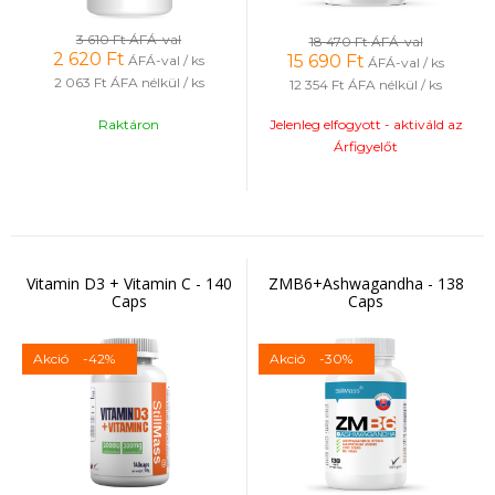
3 610 Ft
ÁFÁ-val
18 470 Ft
ÁFÁ-val
2 620
Ft
15 690
Ft
ÁFÁ-val / ks
ÁFÁ-val / ks
2 063 Ft
ÁFA nélkül / ks
12 354 Ft
ÁFA nélkül / ks
Raktáron
Jelenleg elfogyott - aktiváld az
Árfigyelőt
Vitamin D3 + Vitamin C - 140
ZMB6+Ashwagandha - 138
Caps
Caps
Akció
-42%
Akció
-30%