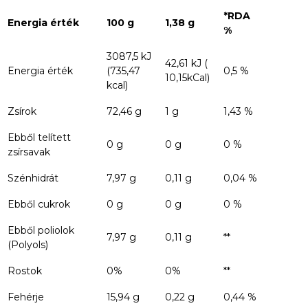
*RDA
Energia érték
100 g
1,38 g
%
3087,5 kJ
42,61 kJ (
Energia érték
(735,47
0,5 %
10,15kCal)
kcal)
Zsírok
72,46 g
1 g
1,43 %
Ebből telített
0 g
0 g
0 %
zsírsavak
Szénhidrát
7,97 g
0,11 g
0,04 %
Ebből cukrok
0 g
0 g
0 %
Ebből poliolok
7,97 g
0,11 g
**
(Polyols)
Rostok
0%
0%
**
Fehérje
15,94 g
0,22 g
0,44 %