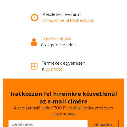
Készleten lévő árút
2 napon belül kézbesítünk
Ügyfélszolgálat
és ügyfél kezelés
Termékek egyenesen
a
gyártótól
Iratkozzon fel híreinkre közvetlenül
az e‑mail címére
A regisztráció után 1700 Ft értékű kedvezményes
kupont kap
Feliratkozni