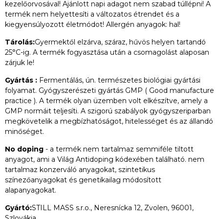
kezelőorvosával! Ajánlott napi adagot nem szabad túllépni! A
termék nem helyettesíti a változatos étrendet és a
kiegyensúlyozott életmódot! Allergén anyagok: hal!
Tárolás:
Gyermektől elzárva, száraz, hűvös helyen tartandó
25°C-ig. A termék fogyasztása után a csomagolást alaposan
zárjuk le!
Gyártás :
Fermentálás, ún. természetes biológiai gyártási
folyamat. Gyógyszerészeti gyártás GMP ( Good manufacture
practice ). A termék olyan üzemben volt elkészítve, amely a
GMP normáit teljesíti. A szigorú szabályok gyógyszeriparban
megkövetelik a megbízhatóságot, hitelességet és az állandó
minőséget.
No doping
- a termék nem tartalmaz semmiféle tiltott
anyagot, ami a Világ Antidoping kódexében található. nem
tartalmaz konzerváló anyagokat, szintetikus
színezőanyagokat és genetikailag módosított
alapanyagokat.
Gyártó:
STILL MASS s.r.o., Neresnícka 12, Zvolen, 96001,
Szlovákia