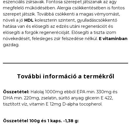
eszenciális zsírsavak. Fontosa szerepet játszanak az agy
megfelelő működésében. Alergia csökkentésében is fontos
szerepet játszik. Továbbá csökkenti a magas vérnyomást,
növeli a jó
HDL
koleszterin szintent, gyulladáscsökkentő
hatása van és elősegíti az edzés utáni regenerációt és
elősegíti a forgók regenerécióját. Elősegíti a tiszta izom
növekedését, felesleges zsír felszedése nélkül.
E vitaminban
gazdag.
További információ a termékről
Összetétel:
Halolaj 1000mg ebből EPA min. 330mg és
DHA min. 220mg, zselatin, sürítő anyag glicerin E 422,
tisztított víz, vitamin E 12mg D-alpha tocopherol.
Összetétel 100g és 1 kaps. -1,38 g: