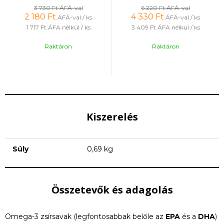
3 730 Ft
ÁFÁ-val
6 220 Ft
ÁFÁ-val
2 180
Ft
4 330
Ft
ÁFÁ-val / ks
ÁFÁ-val / ks
1 717 Ft
ÁFA nélkül / ks
3 409 Ft
ÁFA nélkül / ks
Raktáron
Raktáron
Kiszerelés
Súly
0,69 kg
Összetevők és adagolás
Omega-3 zsírsavak (legfontosabbak belőle az
EPA
és a
DHA
)