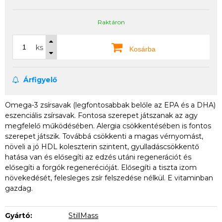
Raktáron
ks
Kosárba
Árfigyelő
Omega-3 zsírsavak (legfontosabbak belőle az EPA és a DHA)
eszenciális zsírsavak. Fontosa szerepet játszanak az agy
megfelelő működésében. Alergia csökkentésében is fontos
szerepet játszik. Továbbá csökkenti a magas vérnyomást,
növeli a jó HDL koleszterin szintent, gyulladáscsökkentő
hatása van és elősegíti az edzés utáni regenerációt és
elősegíti a forgók regenerécióját. Elősegíti a tiszta izom
növekedését, felesleges zsír felszedése nélkül. E vitaminban
gazdag.
Gyártó:
StillMass