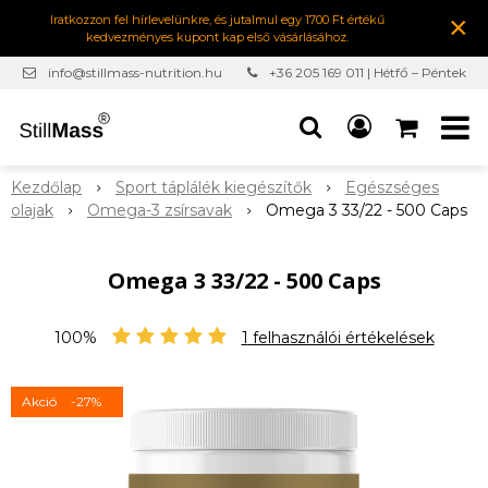
×
Iratkozzon fel hírlevelünkre, és jutalmul egy 1700 Ft értékű
kedvezményes kupont kap első vásárlásához.
info@stillmass-nutrition.hu
+36 205 169 011 | Hétfő – Péntek
7:00-16:30
Kezdőlap
Sport táplálék kiegészítők
Egészséges
olajak
Omega-3 zsírsavak
Omega 3 33/22 - 500 Caps
Omega 3 33/22 - 500 Caps
100%
1
felhasználói értékelések
Akció
-27%