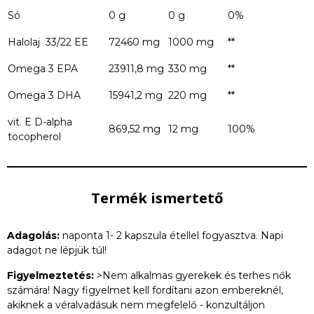
Só
0 g
0 g
0%
Halolaj 33/22 EE
72460 mg
1000 mg
**
Omega 3 EPA
23911,8 mg
330 mg
**
Omega 3 DHA
15941,2 mg
220 mg
**
vit. E D-alpha
869,52 mg
12 mg
100%
tocopherol
Termék ismertető
Adagolás:
naponta 1- 2 kapszula étellel fogyasztva. Napi
adagot ne lépjük túl!
Figyelmeztetés:
>Nem alkalmas gyerekek és terhes nők
számára! Nagy figyelmet kell fordítani azon embereknél,
akiknek a véralvadásuk nem megfelelő - konzultáljon