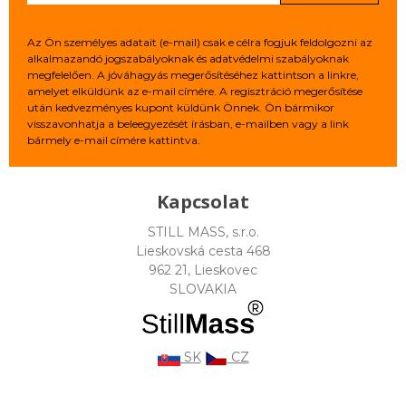
Az Ön személyes adatait (e-mail) csak e célra fogjuk feldolgozni az
alkalmazandó jogszabályoknak és adatvédelmi szabályoknak
megfelelően. A jóváhagyás megerősítéséhez kattintson a linkre,
amelyet elküldünk az e-mail címére. A regisztráció megerősítése
után kedvezményes kupont küldünk Önnek. Ön bármikor
visszavonhatja a beleegyezését írásban, e-mailben vagy a link
bármely e-mail címére kattintva.
Kapcsolat
STILL MASS, s.r.o.
Lieskovská cesta 468
962 21, Lieskovec
SLOVAKIA
SK
CZ