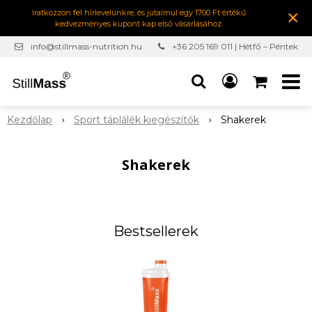
×
Iratkozzon fel hírlevelünkre, és jutalmul egy 1700 Ft értékű
kedvezményes kupont kap első vásárlásához.
info@stillmass-nutrition.hu
+36 205 169 011 | Hétfő – Péntek
7:00-16:30
Kezdőlap
Sport táplálék kiegészítők
Shakerek
Shakerek
Bestsellerek