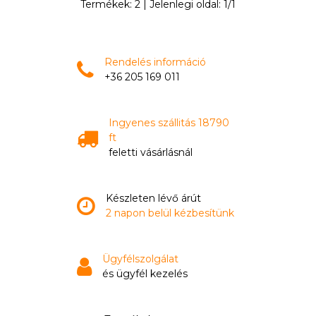
Termékek:
2
| Jelenlegi oldal:
1
/
1
Rendelés információ
+36 205 169 011
Ingyenes szállitás 18790
ft
feletti vásárlásnál
Készleten lévő árút
2 napon belül kézbesítünk
Ügyfélszolgálat
és ügyfél kezelés