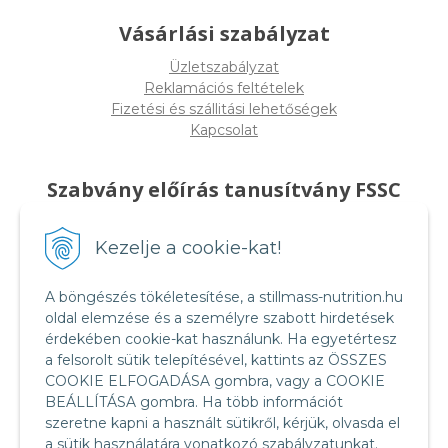
Vásárlási szabályzat
Üzletszabályzat
Reklamációs feltételek
Fizetési és szállitási lehetőségek
Kapcsolat
Szabvány előírás tanusítvány FSSC
22000
Kezelje a cookie-kat!
A böngészés tökéletesítése, a stillmass-nutrition.hu
oldal elemzése és a személyre szabott hirdetések
érdekében cookie-kat használunk. Ha egyetértesz
a felsorolt sütik telepítésével, kattints az ÖSSZES
COOKIE ELFOGADÁSA gombra, vagy a COOKIE
BEÁLLÍTÁSA gombra. Ha több információt
szeretne kapni a használt sütikről, kérjük, olvasda el
a sütik használatára vonatkozó szabályzatunkat.