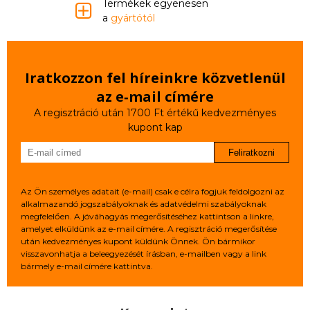
Termékek egyenesen
a
gyártótól
Iratkozzon fel híreinkre közvetlenül
az e‑mail címére
A regisztráció után 1700 Ft értékű kedvezményes
kupont kap
Feliratkozni
Az Ön személyes adatait (e-mail) csak e célra fogjuk feldolgozni az
alkalmazandó jogszabályoknak és adatvédelmi szabályoknak
megfelelően. A jóváhagyás megerősítéséhez kattintson a linkre,
amelyet elküldünk az e-mail címére. A regisztráció megerősítése
után kedvezményes kupont küldünk Önnek. Ön bármikor
visszavonhatja a beleegyezését írásban, e-mailben vagy a link
bármely e-mail címére kattintva.