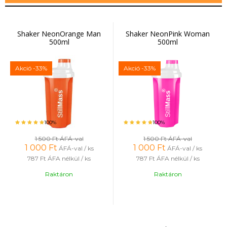
Shaker NeonOrange Man
Shaker NeonPink Woman
500ml
500ml
Akció
-33%
Akció
-33%
100%
100%
1 500 Ft
ÁFÁ-val
1 500 Ft
ÁFÁ-val
1 000
Ft
1 000
Ft
ÁFÁ-val / ks
ÁFÁ-val / ks
787 Ft
ÁFA nélkül / ks
787 Ft
ÁFA nélkül / ks
Raktáron
Raktáron