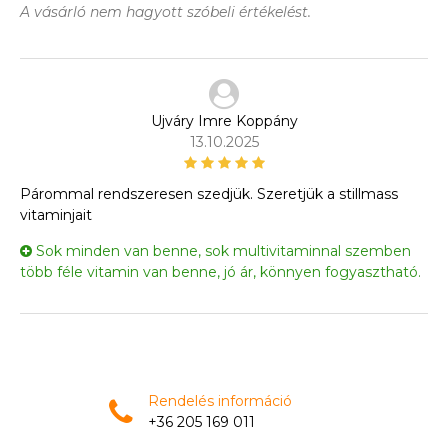
A vásárló nem hagyott szóbeli értékelést.
Ujváry Imre Koppány
13.10.2025
Párommal rendszeresen szedjük. Szeretjük a stillmass
vitaminjait
Sok minden van benne, sok multivitaminnal szemben
több féle vitamin van benne, jó ár, könnyen fogyasztható.
Rendelés információ
+36 205 169 011