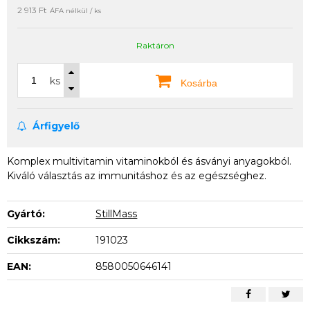
2 913 Ft
ÁFA nélkül / ks
Raktáron
ks
Kosárba
Árfigyelő
Komplex multivitamin vitaminokból és ásványi anyagokból.
Kiváló választás az immunitáshoz és az egészséghez.
Gyártó:
StillMass
Cikkszám:
191023
EAN:
8580050646141