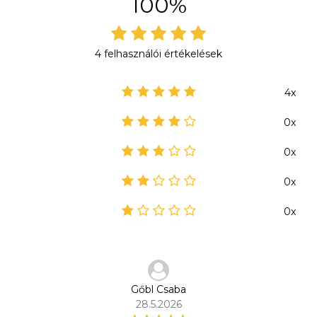
100%
4 felhasználói értékelések
4x
0x
0x
0x
0x
Gőbl Csaba
28.5.2026