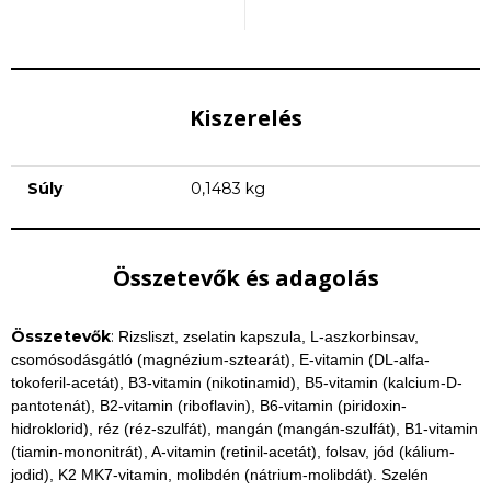
Kiszerelés
Súly
0,1483 kg
Összetevők és adagolás
Összetevők
:
Rizsliszt, zselatin kapszula, L-aszkorbinsav,
csomósodásgátló (magnézium-sztearát), E-vitamin (DL-alfa-
tokoferil-acetát), B3-vitamin (nikotinamid), B5-vitamin (kalcium-D-
pantotenát), B2-vitamin (riboflavin), B6-vitamin (piridoxin-
hidroklorid), réz (réz-szulfát), mangán (mangán-szulfát), B1-vitamin
(tiamin-mononitrát), A-vitamin (retinil-acetát), folsav, jód (kálium-
jodid), K2 MK7-vitamin, molibdén (nátrium-molibdát). Szelén