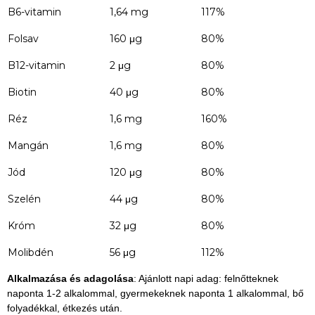
B6-vitamin
1,64 mg
117%
Folsav
160 μg
80%
B12-vitamin
2 μg
80%
Biotin
40 μg
80%
Réz
1,6 mg
160%
Mangán
1,6 mg
80%
Jód
120 μg
80%
Szelén
44 μg
80%
Króm
32 μg
80%
Molibdén
56 μg
112%
Alkalmazása és adagolása
: Ajánlott napi adag: felnőtteknek
naponta 1-2 alkalommal, gyermekeknek naponta 1 alkalommal, bő
folyadékkal, étkezés után.