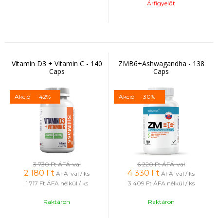
Árfigyelőt
Vitamin D3 + Vitamin C - 140
ZMB6+Ashwagandha - 138
Caps
Caps
Akció
-42%
Akció
-30%
3 730 Ft
ÁFÁ-val
6 220 Ft
ÁFÁ-val
2 180
Ft
4 330
Ft
ÁFÁ-val / ks
ÁFÁ-val / ks
1 717 Ft
ÁFA nélkül / ks
3 409 Ft
ÁFA nélkül / ks
Raktáron
Raktáron