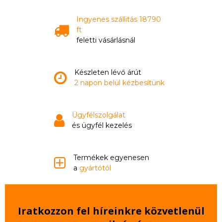
Ingyenes szállitás 18790
ft
feletti vásárlásnál
Készleten lévő árút
2 napon belül kézbesítünk
Ügyfélszolgálat
és ügyfél kezelés
Termékek egyenesen
a
gyártótól
Iratkozzon fel híreinkre közvetlenül