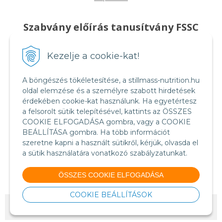
Szabvány előírás tanusítvány FSSC
22000
Kezelje a cookie-kat!
A böngészés tökéletesítése, a stillmass-nutrition.hu
oldal elemzése és a személyre szabott hirdetések
érdekében cookie-kat használunk. Ha egyetértesz
a felsorolt sütik telepítésével, kattints az ÖSSZES
COOKIE ELFOGADÁSA gombra, vagy a COOKIE
BEÁLLÍTÁSA gombra. Ha több információt
szeretne kapni a használt sütikről, kérjük, olvasda el
a sütik használatára vonatkozó szabályzatunkat.
Food Safety System Certification FSSC 22000
(English version)
ÖSSZES COOKIE ELFOGADÁSA
COOKIE BEÁLLÍTÁSOK
© 2026 StillMass-Nutrition.HU •
NextShop
&
e-shop Pohoda Connector
by
NextCom s.r.o.