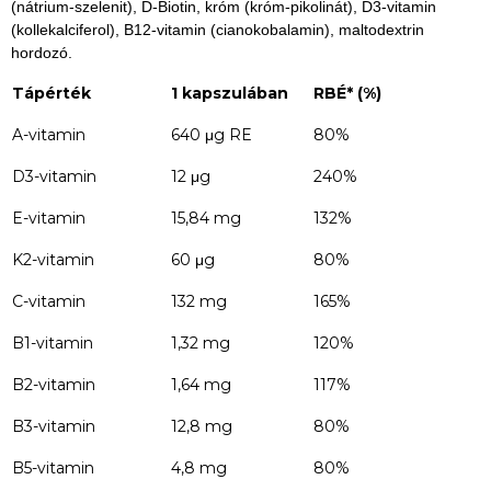
(nátrium-szelenit), D-Biotin, króm (króm-pikolinát), D3-vitamin
(kollekalciferol), B12-vitamin (cianokobalamin), maltodextrin
hordozó.
Tápérték
1
kapszulában
RBÉ* (%)
A-vitamin
640 μg RE
80%
D3-vitamin
12 μg
240%
E-vitamin
15,84 mg
132%
K2-vitamin
60 μg
80%
C-vitamin
132 mg
165%
B1-vitamin
1,32 mg
120%
B2-vitamin
1,64 mg
117%
B3-vitamin
12,8 mg
80%
B5-vitamin
4,8 mg
80%