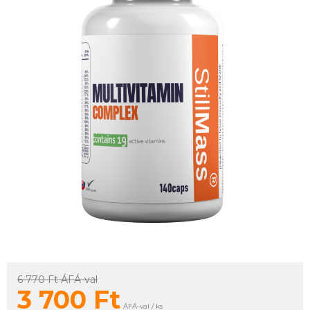
6 770 Ft
ÁFÁ-val
3 700
Ft
ÁFÁ-val / ks