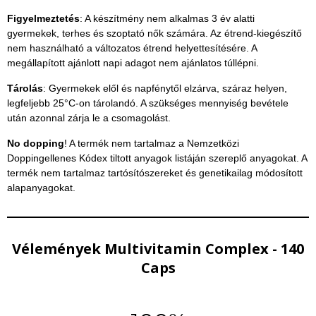
Figyelmeztetés
: A készítmény nem alkalmas 3 év alatti
gyermekek, terhes és szoptató nők számára. Az étrend-kiegészítő
nem használható a változatos étrend helyettesítésére. A
megállapított ajánlott napi adagot nem ajánlatos túllépni.
Tárolás
: Gyermekek elől és napfénytől elzárva, száraz helyen,
legfeljebb 25°C-on tárolandó. A szükséges mennyiség bevétele
után azonnal zárja le a csomagolást.
No dopping
! A termék nem tartalmaz a Nemzetközi
Doppingellenes Kódex tiltott anyagok listáján szereplő anyagokat. A
termék nem tartalmaz tartósítószereket és genetikailag módosított
alapanyagokat.
Vélemények Multivitamin Complex - 140
Caps