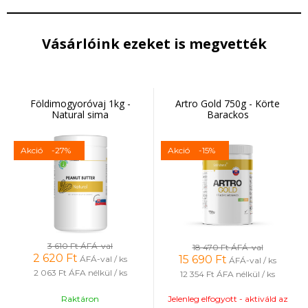
Vásárlóink ezeket is megvették
Földimogyoróvaj 1kg -
Artro Gold 750g - Körte
Natural sima
Barackos
Akció
-27%
Akció
-15%
3 610 Ft
ÁFÁ-val
18 470 Ft
ÁFÁ-val
2 620
Ft
15 690
Ft
ÁFÁ-val / ks
ÁFÁ-val / ks
2 063 Ft
ÁFA nélkül / ks
12 354 Ft
ÁFA nélkül / ks
Raktáron
Jelenleg elfogyott - aktiváld az