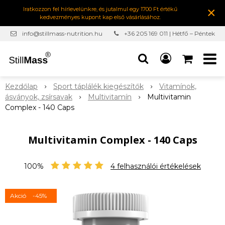
×
Iratkozzon fel hírlevelünkre, és jutalmul egy 1700 Ft értékű
kedvezményes kupont kap első vásárlásához.
info@stillmass-nutrition.hu
+36 205 169 011 | Hétfő – Péntek
7:00-16:30
Kezdőlap
Sport táplálék kiegészítők
Vitamínok,
ásványok, zsírsavak
Multivitamín
Multivitamin
Complex - 140 Caps
Multivitamin Complex - 140 Caps
100%
4
felhasználói értékelések
Akció
-45%