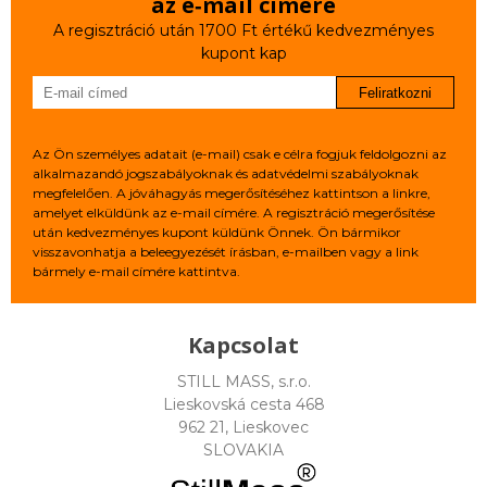
az e‑mail címére
A regisztráció után 1700 Ft értékű kedvezményes
kupont kap
Feliratkozni
Az Ön személyes adatait (e-mail) csak e célra fogjuk feldolgozni az
alkalmazandó jogszabályoknak és adatvédelmi szabályoknak
megfelelően. A jóváhagyás megerősítéséhez kattintson a linkre,
amelyet elküldünk az e-mail címére. A regisztráció megerősítése
után kedvezményes kupont küldünk Önnek. Ön bármikor
visszavonhatja a beleegyezését írásban, e-mailben vagy a link
bármely e-mail címére kattintva.
Kapcsolat
STILL MASS, s.r.o.
Lieskovská cesta 468
962 21, Lieskovec
SLOVAKIA