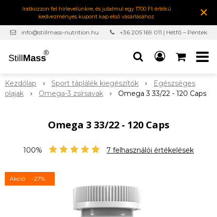
×
Iratkozzon fel hírlevelünkre, és jutalmul egy 1700 Ft értékű
kedvezményes kupont kap első vásárlásához.
info@stillmass-nutrition.hu
+36 205 169 011 | Hétfő – Péntek
7:00-16:30
Kezdőlap
Sport táplálék kiegészítők
Egészséges
olajak
Omega-3 zsírsavak
Omega 3 33/22 - 120 Caps
Omega 3 33/22 - 120 Caps
100%
7
felhasználói értékelések
Akció
-27%