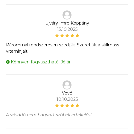
Ujváry Imre Koppány
13.10.2025
Párommal rendszeresen szedjük. Szeretjük a stillmass
vitaminjait.
Könnyen fogyasztható. Jó ár.
Vevő
10.10.2025
A vásárló nem hagyott szóbeli értékelést.