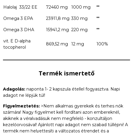
Halolaj 33/22 EE
72460 mg
1000 mg
**
Omega 3 EPA
23911,8 mg
330 mg
**
Omega 3 DHA
15941,2 mg
220 mg
**
vit. E D-alpha
869,52 mg
12 mg
100%
tocopherol
Termék ismertető
Adagolás:
naponta 1- 2 kapszula étellel fogyasztva. Napi
adagot ne lépjük túl!
Figyelmeztetés:
>Nem alkalmas gyerekek és terhes nők
számára! Nagy figyelmet kell fordítani azon embereknél,
akiknek a véralvadásuk nem megfelelő - konzultáljon
kezelőorvosával! Ajánlott napi adagot nem szabad túllépni! A
termék nem helyettesíti a változatos étrendet és a