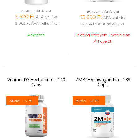
3 610 Ft
ÁFÁ-val
18 470 Ft
ÁFÁ-val
2 620
Ft
15 690
Ft
ÁFÁ-val / ks
ÁFÁ-val / ks
2 063 Ft
ÁFA nélkül / ks
12 354 Ft
ÁFA nélkül / ks
Raktáron
Jelenleg elfogyott - aktiváld az
Árfigyelőt
Vitamin D3 + Vitamin C - 140
ZMB6+Ashwagandha - 138
Caps
Caps
Akció
-42%
Akció
-30%