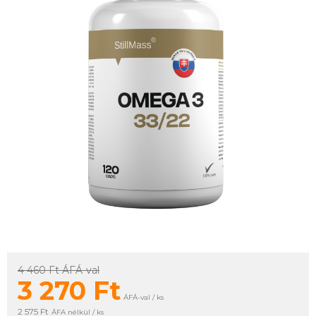
4 460 Ft
ÁFÁ-val
3 270
Ft
ÁFÁ-val / ks
2 575 Ft
ÁFA nélkül / ks