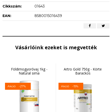
Cikkszám:
01643
EAN:
8580015016439
Vásárlóink ezeket is megvették
Földimogyoróvaj 1kg -
Artro Gold 750g - Körte
Natural sima
Barackos
Akció
-27%
Akció
-15%