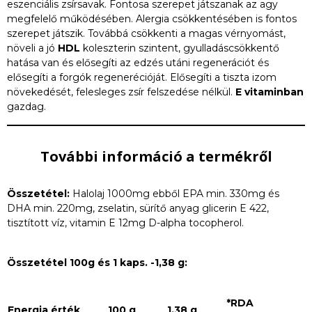
eszenciális zsírsavak. Fontosa szerepet játszanak az agy
megfelelő működésében. Alergia csökkentésében is fontos
szerepet játszik. Továbbá csökkenti a magas vérnyomást,
növeli a jó
HDL
koleszterin szintent, gyulladáscsökkentő
hatása van és elősegíti az edzés utáni regenerációt és
elősegíti a forgók regenerécióját. Elősegíti a tiszta izom
növekedését, felesleges zsír felszedése nélkül.
E vitaminban
gazdag.
További információ a termékről
Összetétel:
Halolaj 1000mg ebből EPA min. 330mg és
DHA min. 220mg, zselatin, sürítő anyag glicerin E 422,
tisztított víz, vitamin E 12mg D-alpha tocopherol.
Összetétel 100g és 1 kaps. -1,38 g:
*RDA
Energia érték
100 g
1,38 g