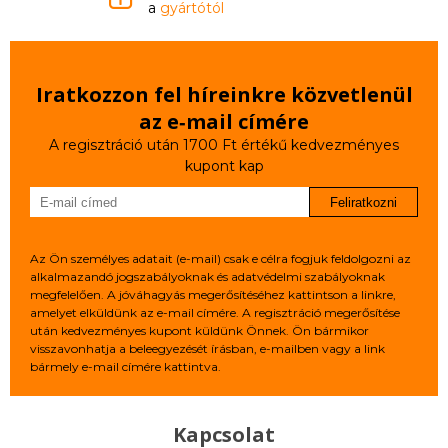
a
gyártótól
Iratkozzon fel híreinkre közvetlenül
az e‑mail címére
A regisztráció után 1700 Ft értékű kedvezményes
kupont kap
Feliratkozni
Az Ön személyes adatait (e-mail) csak e célra fogjuk feldolgozni az
alkalmazandó jogszabályoknak és adatvédelmi szabályoknak
megfelelően. A jóváhagyás megerősítéséhez kattintson a linkre,
amelyet elküldünk az e-mail címére. A regisztráció megerősítése
után kedvezményes kupont küldünk Önnek. Ön bármikor
visszavonhatja a beleegyezését írásban, e-mailben vagy a link
bármely e-mail címére kattintva.
Kapcsolat