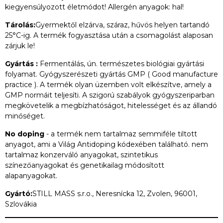
kiegyensúlyozott életmódot! Allergén anyagok: hal!
Tárolás:
Gyermektől elzárva, száraz, hűvös helyen tartandó
25°C-ig. A termék fogyasztása után a csomagolást alaposan
zárjuk le!
Gyártás :
Fermentálás, ún. természetes biológiai gyártási
folyamat. Gyógyszerészeti gyártás GMP ( Good manufacture
practice ). A termék olyan üzemben volt elkészítve, amely a
GMP normáit teljesíti. A szigorú szabályok gyógyszeriparban
megkövetelik a megbízhatóságot, hitelességet és az állandó
minőséget.
No doping
- a termék nem tartalmaz semmiféle tiltott
anyagot, ami a Világ Antidoping kódexében található. nem
tartalmaz konzerváló anyagokat, szintetikus
színezőanyagokat és genetikailag módosított
alapanyagokat.
Gyártó:
STILL MASS s.r.o., Neresnícka 12, Zvolen, 96001,
Szlovákia