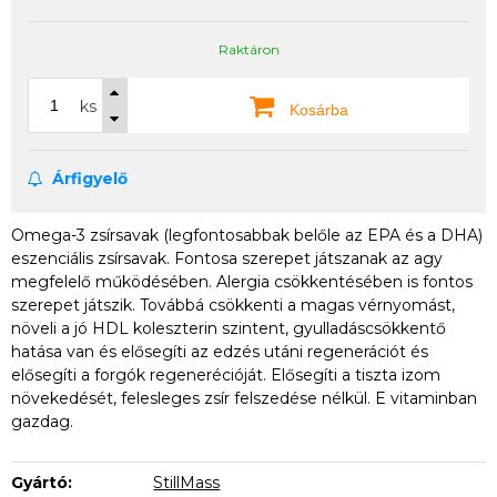
Raktáron
ks
Kosárba
Árfigyelő
Omega-3 zsírsavak (legfontosabbak belőle az EPA és a DHA)
eszenciális zsírsavak. Fontosa szerepet játszanak az agy
megfelelő működésében. Alergia csökkentésében is fontos
szerepet játszik. Továbbá csökkenti a magas vérnyomást,
növeli a jó HDL koleszterin szintent, gyulladáscsökkentő
hatása van és elősegíti az edzés utáni regenerációt és
elősegíti a forgók regenerécióját. Elősegíti a tiszta izom
növekedését, felesleges zsír felszedése nélkül. E vitaminban
gazdag.
Gyártó:
StillMass