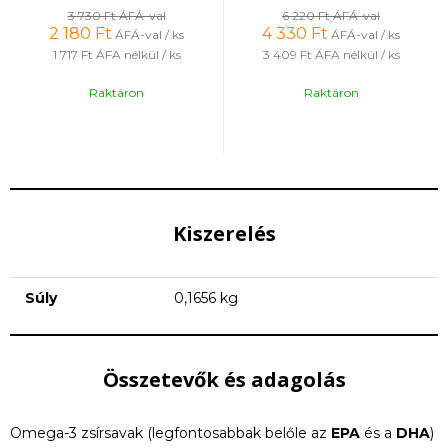
3 730 Ft
ÁFÁ-val
6 220 Ft
ÁFÁ-val
2 180
Ft
4 330
Ft
ÁFÁ-val / ks
ÁFÁ-val / ks
1 717 Ft
ÁFA nélkül / ks
3 409 Ft
ÁFA nélkül / ks
Raktáron
Raktáron
Kiszerelés
Súly
0,1656 kg
Összetevők és adagolás
Omega-3 zsírsavak (legfontosabbak belőle az
EPA
és a
DHA
)