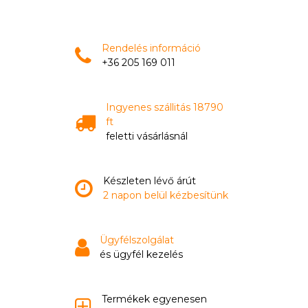
Rendelés információ
+36 205 169 011
Ingyenes szállitás 18790
ft
feletti vásárlásnál
Készleten lévő árút
2 napon belül kézbesítünk
Ügyfélszolgálat
és ügyfél kezelés
Termékek egyenesen