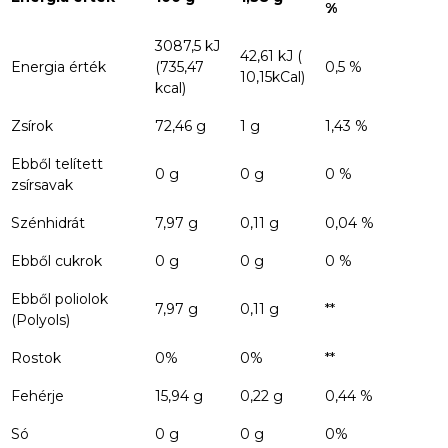
%
3087,5 kJ
42,61 kJ (
Energia érték
(735,47
0,5 %
10,15kCal)
kcal)
Zsírok
72,46 g
1 g
1,43 %
Ebből telített
0 g
0 g
0 %
zsírsavak
Szénhidrát
7,97 g
0,11 g
0,04 %
Ebből cukrok
0 g
0 g
0 %
Ebből poliolok
7,97 g
0,11 g
**
(Polyols)
Rostok
0%
0%
**
Fehérje
15,94 g
0,22 g
0,44 %
Só
0 g
0 g
0%