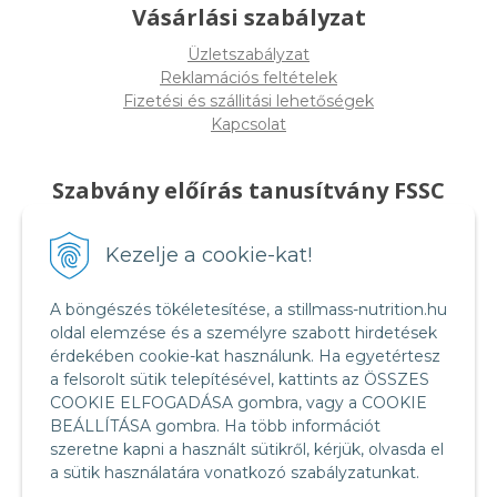
Vásárlási szabályzat
Üzletszabályzat
Reklamációs feltételek
Fizetési és szállitási lehetőségek
Kapcsolat
Szabvány előírás tanusítvány FSSC
22000
Kezelje a cookie-kat!
A böngészés tökéletesítése, a stillmass-nutrition.hu
oldal elemzése és a személyre szabott hirdetések
érdekében cookie-kat használunk. Ha egyetértesz
a felsorolt sütik telepítésével, kattints az ÖSSZES
COOKIE ELFOGADÁSA gombra, vagy a COOKIE
BEÁLLÍTÁSA gombra. Ha több információt
szeretne kapni a használt sütikről, kérjük, olvasda el
a sütik használatára vonatkozó szabályzatunkat.
Food Safety System Certification FSSC 22000