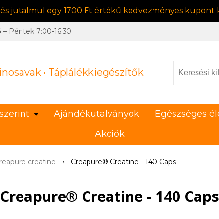
, és jutalmul egy 1700 Ft értékű kedvezményes kupont k
ő – Péntek 7:00-16:30
inosavak • Táplálékkiegészítők
szerint
Ajándékutalványok
Egészséges él
Akciók
reapure creatine
Creapure® Creatine - 140 Caps
Creapure® Creatine - 140 Caps