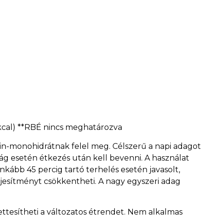
0 kcal) **RBÉ nincs meghatározva
tin-monohidrátnak felel meg. Célszerű a napi adagot
ság esetén étkezés után kell bevenni. A használat
inkább 45 percig tartó terhelés esetén javasolt,
ljesítményt csökkentheti. A nagy egyszeri adag
ttesítheti a változatos étrendet. Nem alkalmas