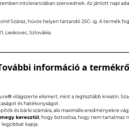
 szemben intoleranciában szenvednek. Az jánlott napi ad
rolni! Száraz, hűvös helyen tartandó 25C- ig. A termék fo
21, Lieskovec, Szlovákia
További információ a termékrő
ure® világszerte elismert, mint a legtisztább kreatin. Sz
ztaságot és hatékonyságot.
stépítők és bárki számára, aki maximális eredményekre vág
 megy keresztül
, hogy biztosítsa, hogy nem tartalma
 legjobbat kapja.