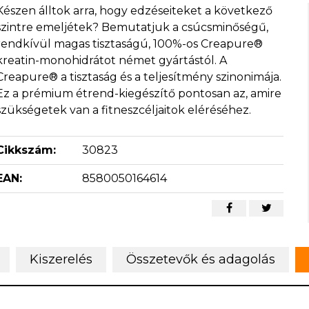
Készen álltok arra, hogy edzéseiteket a következő
szintre emeljétek? Bemutatjuk a csúcsminőségű,
rendkívül magas tisztaságú, 100%-os Creapure®
kreatin-monohidrátot német gyártástól. A
Creapure® a tisztaság és a teljesítmény szinonimája.
Ez a prémium étrend-kiegészítő pontosan az, amire
szükségetek van a fitneszcéljaitok eléréséhez.
Cikkszám:
30823
EAN:
8580050164614
Kiszerelés
Összetevők és adagolás