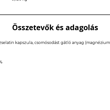
Összetevők és adagolás
zselatin kapszula, csomósodást gátló anyag (magnézium-
%