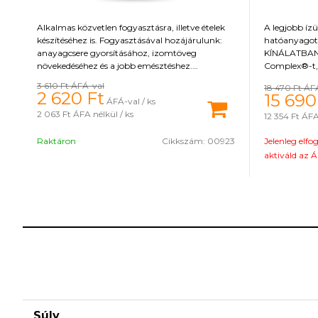
Alkalmas közvetlen fogyasztásra, illetve ételek
A legjobb ízü
készítéséhez is. Fogyasztásával hozájárulunk:
hatóanyagot
anayagcsere gyorsításához, izomtöveg
KÍNÁLATBAN!
növekedéséhez és a jobb emésztéshez.
Complex®-t,
Földimogyoróvaj tartalmaz: vas, kálium,
kurkumin kiv
3 610 Ft
ÁFÁ-val
18 470 Ft
ÁF
nátrium, magnézium, réz, szelén, cink, foszfor,
tulajdonságo
2 620
Ft
15 690
ÁFÁ-val / ks
mangán, omega 3 és 6 zsírsavak, folsav,
7 Digest nev
2 063 Ft
ÁFA nélkül / ks
12 354 Ft
ÁFA 
pantoténsav, vitamin B és E.
tápanyagok h
hasznosításáh
Raktáron
Cikkszám:
00923
Jelenleg elfo
az egészséges
támogatására
aktiváld az Á
édesítőszert 
Súly