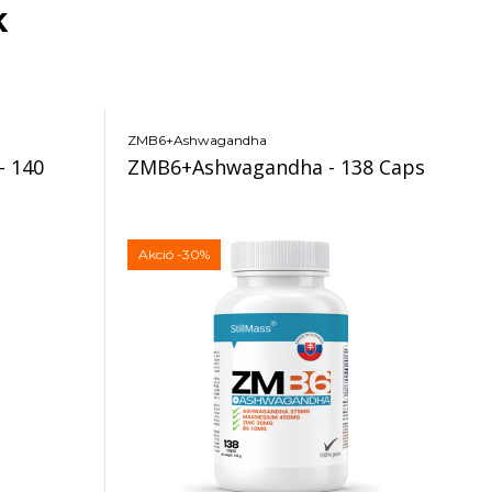
k
ZMB6+Ashwagandha
- 140
ZMB6+Ashwagandha - 138 Caps
Akció
-30%