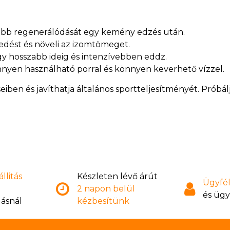
rsabb regenerálódását egy kemény edzés után.
kedést és növeli az izomtömeget.
ogy hosszabb ideig és intenzívebben eddz.
nyen használható porral és könnyen keverhető vízzel.
eiben és javíthatja általános sportteljesítményét. Próbá
llitás
Készleten lévő árút
Ügyfél
2 napon belül
és ügy
lásnál
kézbesítünk