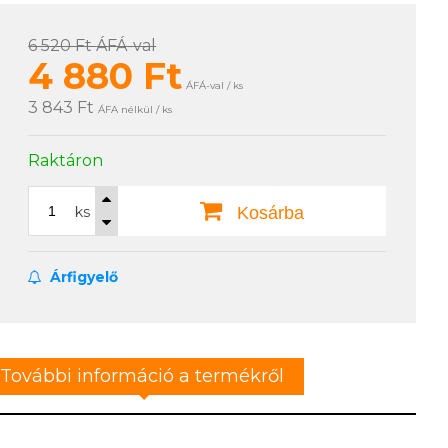
6 520 Ft
ÁFÁ-val
4 880
Ft
ÁFÁ-val / ks
3 843 Ft
ÁFA nélkül / ks
Raktáron
ks
Kosárba
Árfigyelő
További információ a termékről