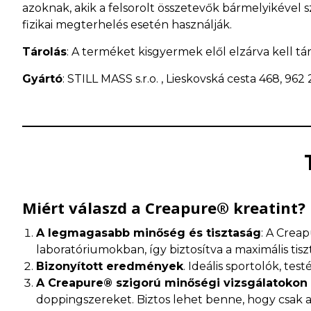
azoknak, akik a felsorolt összetevők bármelyikével
fizikai megterhelés esetén használják.
Tárolás
: A terméket kisgyermek elől elzárva kell tá
Gyártó
: STILL MASS s.r.o. , Lieskovská cesta 468, 962 
Miért válaszd a Creapure® kreatint?
A legmagasabb minőség és tisztaság
: A Creap
laboratóriumokban, így biztosítva a maximális tis
Bizonyított eredmények
. Ideális sportolók, te
A Creapure® szigorú minőségi vizsgálatokon
doppingszereket. Biztos lehet benne, hogy csak a