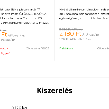
leti táplálék a piacon, akár 17
Kiváló vitaminkombináció mindaz
 is tartalmaz. ÚJ ÖSSZETEVŐK A
akik maximálisan támogatni szere
 Hozzáadtuk a Curcumin C3
egészségüket, immunitásukat és vit
 a 95% kurkuminoidot tartalmazó
onatot, amely gyulladáscsökkentő
3 730 Ft
ÁFÁ-val
Á-val
kkal rendelkezik, valamint az Opti
2 180
Ft
Ft
ÁFÁ-val / ks
ÁFÁ-val / ks
ű emésztőenzimek keverékét a
1 717 Ft
ÁFA nélkül / ks
nélkül / ks
atékony felszívódásához és
oz. A legátfogóbb ízületi táplálás
gyott -
Cikkszám:
18923
Raktáron
Cikksz
 ízületek és kötőszövetek
. A termék természetes stevia
rfigyelőt
használ, ami javítja a minőségét.
Kiszerelés
0,126 kg