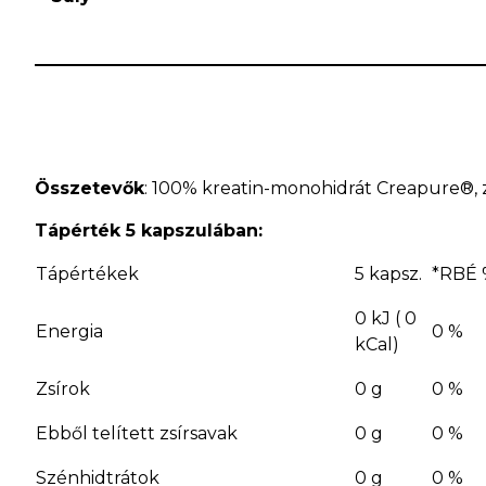
Összetevők
: 100% kreatin-monohidrát Creapure®, 
Tápérték 5 kapszulában:
Tápértékek
5 kapsz.
*RBÉ 
0 kJ ( 0
Energia
0 %
kCal)
Zsírok
0 g
0 %
Ebből telített zsírsavak
0 g
0 %
Szénhidtrátok
0 g
0 %