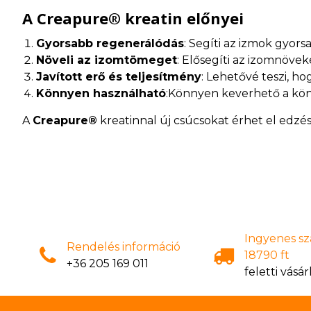
A Creapure® kreatin előnyei
Gyorsabb regenerálódás
: Segíti az izmok gyo
Növeli az izomtömeget
: Elősegíti az izomnöve
Javított erő és teljesítmény
: Lehetővé teszi, h
Könnyen használható
:Könnyen keverhető a kön
A
Creapure®
kreatinnal új csúcsokat érhet el edzés
Ingyenes szá
Rendelés információ
18790 ft
+36 205 169 011
feletti vásár