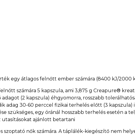
ia érték egy átlagos felnőtt ember számára (8400 kJ/200
 felnőtt számára 5 kapszula, ami 3,875 g Creapure® krea
lső adagot (2 kapszula) éhgyomorra, rosszabb tolerálható
dik adag 30-60 perccel fizikai terhelés előtt (3 kapszula) 
ése szükséges, egy óránál hosszabb terhelés esetén a te
utasításokat ajánlott betartani
s szoptató nők számára. A táplálék-kiegészítő nem helye