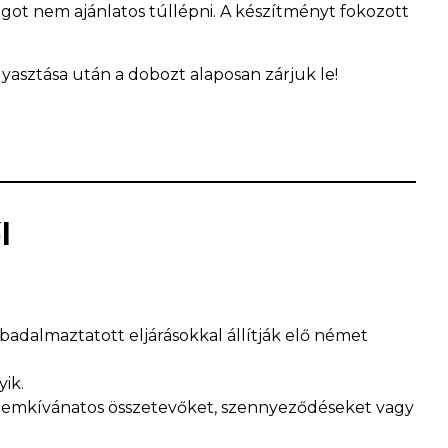
agot nem ajánlatos túllépni. A készítményt fokozott
gyasztása után a dobozt alaposan zárjuk le!
l
abadalmaztatott eljárásokkal állítják elő német
yik.
z nemkívánatos összetevőket, szennyeződéseket vagy