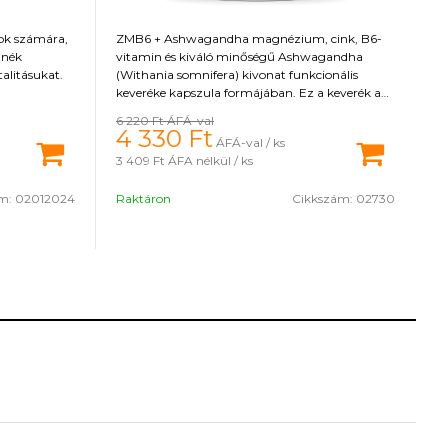
ok számára,
ZMB6 + Ashwagandha magnézium, cink, B6-
tnék
vitamin és kiváló minőségű Ashwagandha
alitásukat.
(Withania somnifera) kivonat funkcionális
keveréke kapszula formájában. Ez a keverék a
benne lévő anyagoknak köszönhetően számos
6 220 Ft
ÁFÁ-val
pozitív hatással van a szervezetre, hozzájárul a
4 330
Ft
ÁFÁ-val / ks
vér normál tesztoszteronszintjének
3 409 Ft
ÁFA nélkül / ks
fenntartásához. 500 mg Ashwagandha kivonat
10% withanolidot tartalmaz (37,5 mg egy
ám:
02012024
Raktáron
Cikkszám:
02730
adagban), amely a fő összetevője.