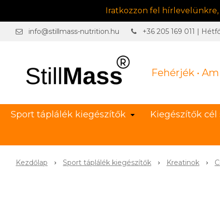
Iratkozzon fel hírlevelünkre
info@stillmass-nutrition.hu
+36 205 169 011 | Hétf
Fehérjék • Am
Sport táplálék kiegészítők
Kiegészítők cél 
Kezdőlap
Sport táplálék kiegészítők
Kreatinok
C