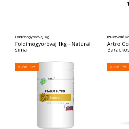
Földimogyoróvaj 1kg
Izületvédő k
Földimogyoróvaj 1kg - Natural
Artro Go
sima
Baracko
Akció
-27%
Akció
-15%