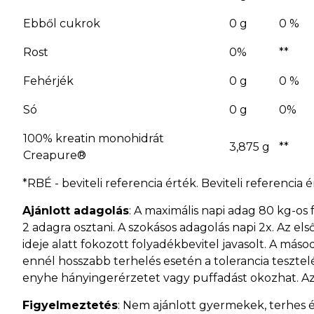
Ebből cukrok
0 g
0 %
Rost
0%
**
Fehérjék
0 g
0 %
Só
0 g
0%
100% kreatin monohidrát
3,875 g
**
Creapure®
*RBÉ - beviteli referencia érték. Beviteli referenc
Ajánlott adagolás
: A maximális napi adag 80 kg-os
2 adagra osztani. A szokásos adagolás napi 2x. Az e
ideje alatt fokozott folyadékbevitel javasolt. A máso
ennél hosszabb terhelés esetén a tolerancia tesztel
enyhe hányingerérzetet vagy puffadást okozhat. Az 
Figyelmeztetés
: Nem ajánlott gyermekek, terhes é