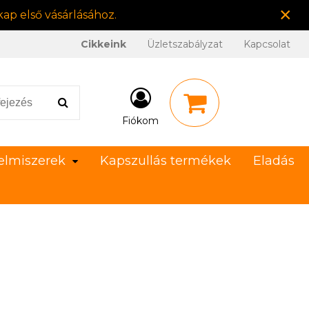
×
ap első vásárlásához.
Cikkeink
Üzletszabályzat
Kapcsolat
Fiókom
elmiszerek
Kapszullás termékek
Eladás