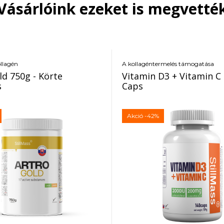
Vásárlóink ezeket is megvetté
ollagén
A kollagéntermelés támogatása
ld 750g - Körte
Vitamin D3 + Vitamin C 
s
Caps
Akció
-42%