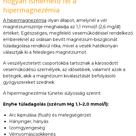
hogyan ismerhető fel a
hipermagnezémia
A hipermagnezémia
olyan állapot, amelynél a vér
magnéziumszintje meghaladja az 1,1 mmol/l (2,6 mg/dl)
értéket. Egészséges, megfelelő veseműködéssel rendelkező
embereknél az orálisan bevitt magnézium-biszglicinát
túladagolása rendkívül ritka, mivel a vesék hatékonyan
választják ki a felesleges magnéziumot.
A veszélyeztetett csoportokba tartoznak a károsodott
veseműködésű személyek, az idősebbek, valamint azok a
betegek, akik a magnézium kiválasztását befolyásoló
gyógyszereket szednek.
A hipermagnezémia tünetei súlyosság szerint:
Enyhe túladagolás (szérum Mg 1,1–2,0 mmol/l):
Arc kipirulása (flush) és melegségérzet
Hányinger, hányás
Izomgyengeség
Vérnyomáscsökkenés