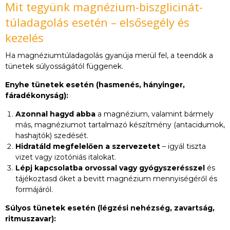
Mit tegyünk magnézium-biszglicinát-
túladagolás esetén – elsősegély és
kezelés
Ha magnéziumtúladagolás gyanúja merül fel, a teendők a
tünetek súlyosságától függenek.
Enyhe tünetek esetén (hasmenés, hányinger,
fáradékonyság):
Azonnal hagyd abba
a magnézium, valamint bármely
más, magnéziumot tartalmazó készítmény (antacidumok,
hashajtók) szedését.
Hidratáld megfelelően a szervezetet
– igyál tiszta
vizet vagy izotóniás italokat.
Lépj kapcsolatba orvossal vagy gyógyszerésszel
és
tájékoztasd őket a bevitt magnézium mennyiségéről és
formájáról.
Súlyos tünetek esetén (légzési nehézség, zavartság,
ritmuszavar):