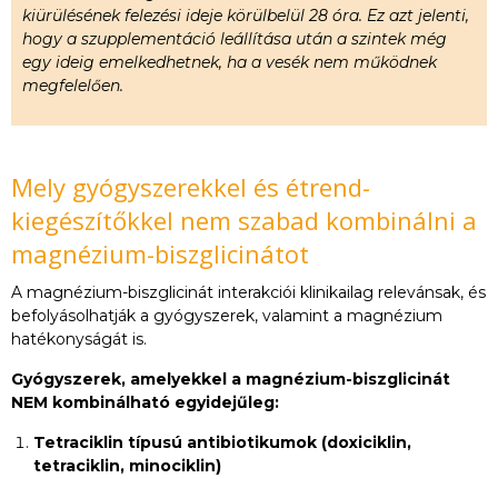
kiürülésének felezési ideje körülbelül 28 óra. Ez azt jelenti,
hogy a szupplementáció leállítása után a szintek még
egy ideig emelkedhetnek, ha a vesék nem működnek
megfelelően.
Mely gyógyszerekkel és étrend-
kiegészítőkkel nem szabad kombinálni a
magnézium-biszglicinátot
A magnézium-biszglicinát interakciói klinikailag relevánsak, és
befolyásolhatják a gyógyszerek, valamint a magnézium
hatékonyságát is.
Gyógyszerek, amelyekkel a magnézium-biszglicinát
NEM kombinálható egyidejűleg:
Tetraciklin típusú antibiotikumok (doxiciklin,
tetraciklin, minociklin)