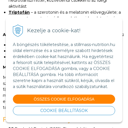
neurotranszmitter, közvetlenül csökkenti az idegi
aktivitást
Triptofán
– a szerotonin és a melatonin elővegyülete; a
szervezet szerotoninná (hangulat), majd melatoninná
(alvás) alakítja át
Kezelje a cookie-kat!
A kombinációt jellemzően a következőkre alkalmazzák:
A böngészés tökéletesítése, a stillmass-nutrition.hu
elalvási problémák és az alvás minőségének zavarai
oldal elemzése és a személyre szabott hirdetések
fokozott szorongás és feszültség
érdekében cookie-kat használunk. Ha egyetértesz
esti "kikapcsolási nehézség" egy stresszes nap után
a felsorolt sütik telepítésével, kattints az ÖSSZES
Mire kell figyelni:
COOKIE ELFOGADÁSA gombra, vagy a COOKIE
BEÁLLÍTÁSA gombra. Ha több információt
Mivel mind a három anyag tompító hatású, együttes
szeretne kapni a használt sütikről, kérjük, olvasda el
szedésük erőteljesebb aluszékonyságot, reggeli
a sütik használatára vonatkozó szabályzatunkat.
fáradékonyságot vagy nehéz fejérzést okozhat – különösen
magasabb dózisok esetén. Javasolt fokozatosan kezdeni:
ÖSSZES COOKIE ELFOGADÁSA
először érdemes ellenőrizni az egyes anyagok önálló
toleranciáját, és csak ezután kombinálni őket.
COOKIE BEÁLLÍTÁSOK
Felhasznált tanulmányok és források