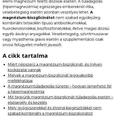
elemi magnézium feletti dózisok esetén. A túladagolás
(hipermagnezémia) egészséges embereknél ritka,
vesebetegség esetén azonban veszélyes lehet.
A
magnézium-biszglicinátot
nem szabad egyidejűleg
kombinálni tetraciklin típusú antibiotikumokkal,
fluorokinolonokkal, biszfoszfonátokkal, illetve magas dózisú
egyéb ásványi anyagokkal. Vesebetegség, szívritmuszavar
vagy myasthenia gravis esetén a szupplementáció csak
orvosi felügyelet mellett javasolt.
A cikk tartalma
Miért népszerű a magnézium-biszglicinát, és milyen
kockázatai vannak
Melyek a magnézium-biszglicinát leggyakoribb
mellékhatásai
A magnéziumtúladagolás tünetei – hogyan ismerhető fel
a hipermagnezémia
Mit tegyünk magnézium-biszglicinát-túladagolás esetén –
elsősegély és kezelés
Mely gyógyszerekkel és étrend-kiegészítőkkel nem
szabad kombinálni a magnézium-biszglicinátot