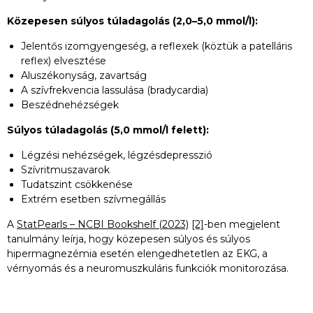
Közepesen súlyos túladagolás (2,0–5,0 mmol/l):
Jelentős izomgyengeség, a reflexek (köztük a patelláris
reflex) elvesztése
Aluszékonyság, zavartság
A szívfrekvencia lassulása (bradycardia)
Beszédnehézségek
Súlyos túladagolás (5,0 mmol/l felett):
Légzési nehézségek, légzésdepresszió
Szívritmuszavarok
Tudatszint csökkenése
Extrém esetben szívmegállás
A
StatPearls – NCBI Bookshelf (2023)
[2]
-ben megjelent
tanulmány leírja, hogy közepesen súlyos és súlyos
hipermagnezémia esetén elengedhetetlen az EKG, a
vérnyomás és a neuromuszkuláris funkciók monitorozása.