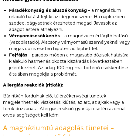
Fáradékonyság és aluszékonyság
– a magnézium
relaxáló hatást fejt ki az idegrendszerre. Ha napközben
szeded, bágyadtnak érezheted magad. Javasolt az
adagot estére áthelyezni.
Vérnyomáscsökkenés
– a magnézium értágító hatású
(vazodilatáció). Alacsony vérnyomású személyeknél vagy
magas dózis esetén hipotenzió léphet fel.
Fejfájás
– paradox módon a magasabb dózisok hatására
kialakuló hasmenés okozta kiszáradás következtében
jelentkezhet. Az adag 100 mg-mal történő csökkentése
általában megoldja a problémát.
Allergiás reakciók (ritkák):
Bár ritkán fordulnak elő, túlérzékenységi tünetek
megjelenhetnek: viszketés, kiütés, az arc, az ajkak vagy a
torok duzzanata. Allergiás reakció gyanúja esetén azonnal
orvosi segítséget kell kérni.
A magnéziumtúladagolás tünetei –