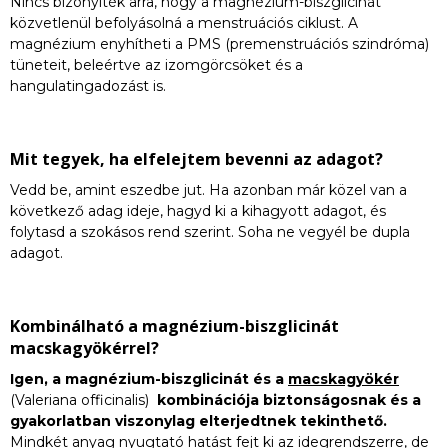
Nincs bizonyíték arra, hogy a magnézium-biszglicinát
közvetlenül befolyásolná a menstruációs ciklust. A
magnézium enyhítheti a PMS (premenstruációs szindróma)
tüneteit, beleértve az izomgörcsöket és a
hangulatingadozást is.
Mit tegyek, ha elfelejtem bevenni az adagot?
Vedd be, amint eszedbe jut. Ha azonban már közel van a
következő adag ideje, hagyd ki a kihagyott adagot, és
folytasd a szokásos rend szerint. Soha ne vegyél be dupla
adagot.
Kombinálható a magnézium-biszglicinát
macskagyökérrel?
Igen, a magnézium-biszglicinát és a
macskagyökér
(Valeriana officinalis)
kombinációja biztonságosnak és a
gyakorlatban viszonylag elterjedtnek tekinthető.
Mindkét anyag nyugtató hatást fejt ki az idegrendszerre, de