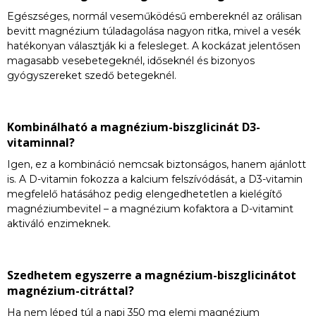
Egészséges, normál veseműködésű embereknél az orálisan
bevitt magnézium túladagolása nagyon ritka, mivel a vesék
hatékonyan választják ki a felesleget. A kockázat jelentősen
magasabb vesebetegeknél, időseknél és bizonyos
gyógyszereket szedő betegeknél.
Kombinálható a magnézium-biszglicinát D3-
vitaminnal?
Igen, ez a kombináció nemcsak biztonságos, hanem ajánlott
is. A D-vitamin fokozza a kalcium felszívódását, a D3-vitamin
megfelelő hatásához pedig elengedhetetlen a kielégítő
magnéziumbevitel – a magnézium kofaktora a D-vitamint
aktiváló enzimeknek.
Szedhetem egyszerre a magnézium-biszglicinátot
magnézium-citráttal?
Ha nem léped túl a napi 350 mg elemi magnézium