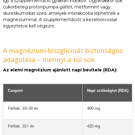
így a szupplementáció gyakran indokolt. Ugyanakkor sok
cukorbeteg protonpumpa-gátlót, metformint vagy
diuretikumokat szed, amelyek interakcióba léphetnek a
magnéziummal. A szupplementációt a kezelőorvossal
egyeztetve kell végezni.
A magnézium-biszglicinát biztonságos
adagolása – mennyi a túl sok
Az elemi magnézium ajánlott napi bevitele (RDA):
Csoport
Napi szükséglet (RDA)
Férfiak, 19–30 év
400 mg
Férfiak, 31+ év
420 mg