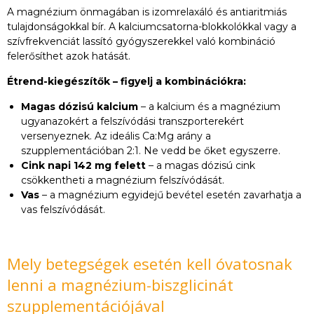
A magnézium önmagában is izomrelaxáló és antiaritmiás
tulajdonságokkal bír. A kalciumcsatorna-blokkolókkal vagy a
szívfrekvenciát lassító gyógyszerekkel való kombináció
felerősíthet azok hatását.
Étrend-kiegészítők – figyelj a kombinációkra:
Magas dózisú kalcium
– a kalcium és a magnézium
ugyanazokért a felszívódási transzporterekért
versenyeznek. Az ideális Ca:Mg arány a
szupplementációban 2:1. Ne vedd be őket egyszerre.
Cink napi 142 mg felett
– a magas dózisú cink
csökkentheti a magnézium felszívódását.
Vas
– a magnézium egyidejű bevétel esetén zavarhatja a
vas felszívódását.
Mely betegségek esetén kell óvatosnak
lenni a magnézium-biszglicinát
szupplementációjával