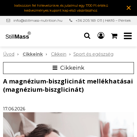
×
Iratkozzon fel hírlevelünkre, és jutalmul egy 1700 Ft értékű
kedvezményes kupont kap első vásárlásához.
info@stillmass-nutrition.hu
+36 205 169 011 | Hétfő – Péntek
7:00-16:30
Úvod
Cikkeink
Cikkein
Sport és egészség
Cikkeink
A magnézium-biszglicinát mellékhatásai
(magnézium-biszglicinát)
17.06.2026