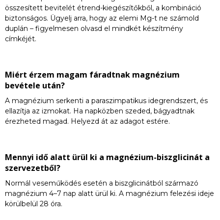
összesített bevitelét étrend-kiegészítőkből, a kombináció
biztonságos. Ügyelj arra, hogy az elemi Mg-t ne számold
duplán – figyelmesen olvasd el mindkét készítmény
címkéjét.
Miért érzem magam fáradtnak magnézium
bevétele után?
A magnézium serkenti a paraszimpatikus idegrendszert, és
ellazítja az izmokat. Ha napközben szeded, bágyadtnak
érezheted magad. Helyezd át az adagot estére.
Mennyi idő alatt ürül ki a magnézium-biszglicinát a
szervezetből?
Normál veseműködés esetén a biszglicinátból származó
magnézium 4–7 nap alatt ürül ki. A magnézium felezési ideje
körülbelül 28 óra.