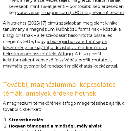
méri, amely a szervezet teljes magnéziumtartalmának
kevesebb mint 1%-át jelenti – pontosabb kép érdekében
kérj
vörösvérsejt-magnézium (RBC magnézium) tesztet
.
A
Nutrients (2025)
[7]
című szaklapban megjelent klinikai
tanulmány a magnézium különböző formáinak – köztük a
biszglicinátnak – a felszívódását hasonlította össze, és
megerősítette, hogy
a biológiai hozzáférhetőség a
készítmény formájától, a dózistól, az életkortól és a
bélmikrobiom összetételétől függ
. A biszglicinát
kelátformaként kedvező felszívódási profilt mutatott,
minimális gyomor-bélrendszeri mellékhatás-kockázattal.
További, magnéziummal kapcsolatos
témák, amelyek érdekelhetnek
A magnézium témakörének átfogó megértéséhez ajánljuk
további cikkeinket:
Stresszkezelés
Hogyan támogasd a minőségi, mély alvást