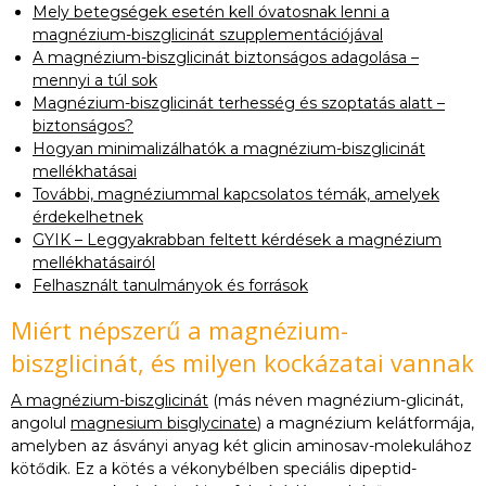
Mely betegségek esetén kell óvatosnak lenni a
magnézium-biszglicinát szupplementációjával
A magnézium-biszglicinát biztonságos adagolása –
mennyi a túl sok
Magnézium-biszglicinát terhesség és szoptatás alatt –
biztonságos?
Hogyan minimalizálhatók a magnézium-biszglicinát
mellékhatásai
További, magnéziummal kapcsolatos témák, amelyek
érdekelhetnek
GYIK – Leggyakrabban feltett kérdések a magnézium
mellékhatásairól
Felhasznált tanulmányok és források
Miért népszerű a magnézium-
biszglicinát, és milyen kockázatai vannak
A magnézium-biszglicinát
(más néven magnézium-glicinát,
angolul
magnesium bisglycinate
) a magnézium kelátformája,
amelyben az ásványi anyag két glicin aminosav-molekulához
kötődik. Ez a kötés a vékonybélben speciális dipeptid-