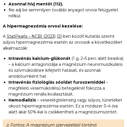
Azonnal hívj mentőt (112).
Ne adj be semmilyen további anyagot orvosi felügyelet
nélkül.
A hipermagnezémia orvosi kezelése:
A
StatPearls – NCBI (2023)
[2]
-ben közölt kutatás szerint
súlyos hipermagnezémia esetén az orvosok a következőket
alkalmazzák:
Intravénás kalcium-glükonát
(1 g, 2–5 perc alatt beadva)
– a kalcium antagonizálja a magnézium neuromuszkuláris
és szívműködésre kifejtett hatását, és azonnali
antidotumként hat.
Intravénás fiziológiás sóoldat furoszemiddel
–
megfelelő veseműködésű betegeknél fokozza a
magnézium renális kiválasztását.
Hemodialízis
– veseelégtelenség vagy súlyos, tüneteket
okozó hipermagnezémia esetén. Ez a módszer 3–4 óra
alatt akár 50%-kal is csökkentheti a magnéziumszintet.
⚠ Fontos: A magnézium szervezetből történő