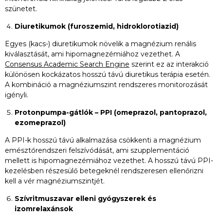
szünetet.
Diuretikumok (furoszemid, hidroklorotiazid)
Egyes (kacs-) diuretikumok növelik a magnézium renális
kiválasztását, ami hipomagnezémiához vezethet. A
Consensus Academic Search Engine
szerint ez az interakció
különösen kockázatos hosszú távú diuretikus terápia esetén.
A kombináció a magnéziumszint rendszeres monitorozását
igényli.
Protonpumpa-gátlók – PPI (omeprazol, pantoprazol,
ezomeprazol)
A PPI-k hosszú távú alkalmazása csökkenti a magnézium
emésztőrendszeri felszívódását, ami szupplementáció
mellett is hipomagnezémiához vezethet. A hosszú távú PPI-
kezelésben részesülő betegeknél rendszeresen ellenőrizni
kell a vér magnéziumszintjét.
Szívritmuszavar elleni gyógyszerek és
izomrelaxánsok