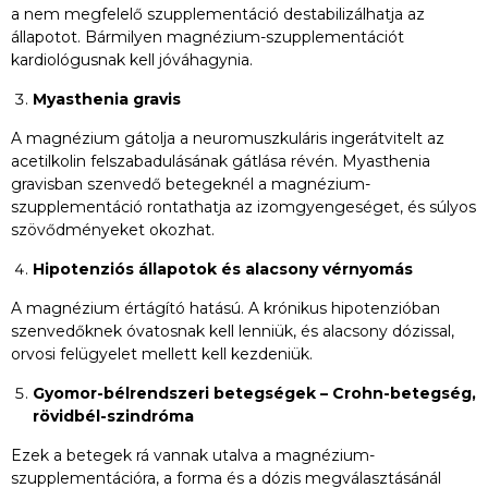
a nem megfelelő szupplementáció destabilizálhatja az
állapotot. Bármilyen magnézium-szupplementációt
kardiológusnak kell jóváhagynia.
Myasthenia gravis
A magnézium gátolja a neuromuszkuláris ingerátvitelt az
acetilkolin felszabadulásának gátlása révén. Myasthenia
gravisban szenvedő betegeknél a magnézium-
szupplementáció rontathatja az izomgyengeséget, és súlyos
szövődményeket okozhat.
Hipotenziós állapotok és alacsony vérnyomás
A magnézium értágító hatású. A krónikus hipotenzióban
szenvedőknek óvatosnak kell lenniük, és alacsony dózissal,
orvosi felügyelet mellett kell kezdeniük.
Gyomor-bélrendszeri betegségek – Crohn-betegség,
rövidbél-szindróma
Ezek a betegek rá vannak utalva a magnézium-
szupplementációra, a forma és a dózis megválasztásánál