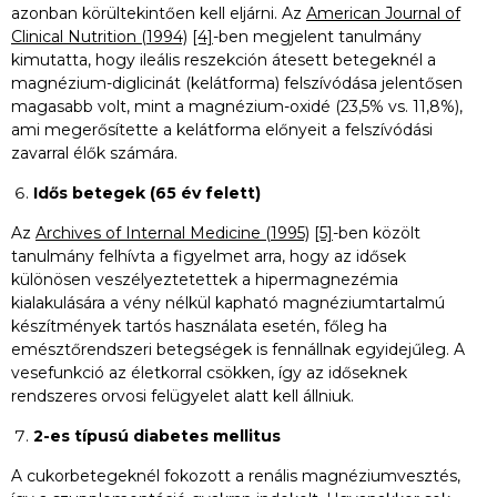
azonban körültekintően kell eljárni. Az
American Journal of
Clinical Nutrition (1994)
[4]
-ben megjelent tanulmány
kimutatta, hogy ileális reszekción átesett betegeknél a
magnézium-diglicinát (kelátforma) felszívódása jelentősen
magasabb volt, mint a magnézium-oxidé (23,5% vs. 11,8%),
ami megerősítette a kelátforma előnyeit a felszívódási
zavarral élők számára.
Idős betegek (65 év felett)
Az
Archives of Internal Medicine (1995)
[5]
-ben közölt
tanulmány felhívta a figyelmet arra, hogy az idősek
különösen veszélyeztetettek a hipermagnezémia
kialakulására a vény nélkül kapható magnéziumtartalmú
készítmények tartós használata esetén, főleg ha
emésztőrendszeri betegségek is fennállnak egyidejűleg. A
vesefunkció az életkorral csökken, így az időseknek
rendszeres orvosi felügyelet alatt kell állniuk.
2-es típusú diabetes mellitus
A cukorbetegeknél fokozott a renális magnéziumvesztés,