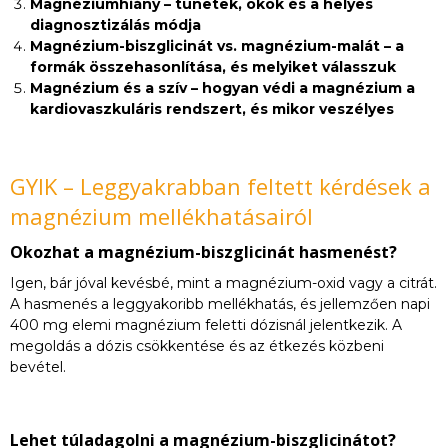
Magnéziumhiány – tünetek, okok és a helyes
diagnosztizálás módja
Magnézium-biszglicinát vs. magnézium-malát – a
formák összehasonlítása, és melyiket válasszuk
Magnézium és a szív – hogyan védi a magnézium a
kardiovaszkuláris rendszert, és mikor veszélyes
GYIK – Leggyakrabban feltett kérdések a
magnézium mellékhatásairól
Okozhat a magnézium-biszglicinát hasmenést?
Igen, bár jóval kevésbé, mint a magnézium-oxid vagy a citrát.
A hasmenés a leggyakoribb mellékhatás, és jellemzően napi
400 mg elemi magnézium feletti dózisnál jelentkezik. A
megoldás a dózis csökkentése és az étkezés közbeni
bevétel.
Lehet túladagolni a magnézium-biszglicinátot?