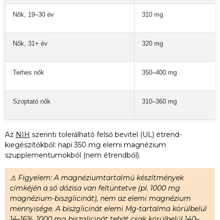
Nők, 19–30 év
310 mg
Nők, 31+ év
320 mg
Terhes nők
350–400 mg
Szoptató nők
310–360 mg
Az
NIH
szerinti tolerálható felső bevitel (UL) étrend-
kiegészítőkből: napi 350 mg elemi magnézium
szupplementumokból (nem étrendből).
⚠ Figyelem: A magnéziumtartalmú készítmények
címkéjén a só dózisa van feltüntetve (pl. 1000 mg
magnézium-biszglicinát), nem az elemi magnézium
mennyisége. A biszglicinát elemi Mg-tartalma körülbelül
14–16%. 1000 mg biszglicinát tehát csak körülbelül 140–