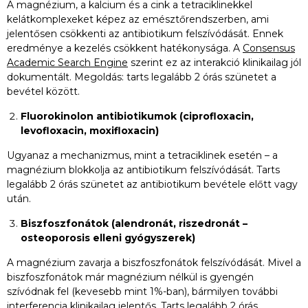
A magnézium, a kalcium és a cink a tetraciklinekkel
kelátkomplexeket képez az emésztőrendszerben, ami
jelentősen csökkenti az antibiotikum felszívódását. Ennek
eredménye a kezelés csökkent hatékonysága. A
Consensus
Academic Search Engine
szerint ez az interakció klinikailag jól
dokumentált. Megoldás: tarts legalább 2 órás szünetet a
bevétel között.
Fluorokinolon antibiotikumok (ciprofloxacin,
levofloxacin, moxifloxacin)
Ugyanaz a mechanizmus, mint a tetraciklinek esetén – a
magnézium blokkolja az antibiotikum felszívódását. Tarts
legalább 2 órás szünetet az antibiotikum bevétele előtt vagy
után.
Biszfoszfonátok (alendronát, riszedronát –
osteoporosis elleni gyógyszerek)
A magnézium zavarja a biszfoszfonátok felszívódását. Mivel a
biszfoszfonátok már magnézium nélkül is gyengén
szívódnak fel (kevesebb mint 1%-ban), bármilyen további
interferencia klinikailag jelentős. Tarts legalább 2 órás