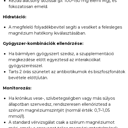
Kezdd alacsony dózissal (pl. 100–150 mg elemi Mg), és
fokozatosan emeld.
Hidratáció:
A megfelelő folyadékbevitel segíti a veséket a felesleges
magnézium hatékony kiválasztásában.
Gyógyszer-kombinációk ellenőrzése:
Ha bármilyen gyógyszert szedsz, a szupplementáció
megkezdése előtt egyeztesd az interakciókat
gyógyszerésszel.
Tarts 2 órás szünetet az antibiotikumok és biszfoszfonátok
bevétele előtt/után.
Monitorozás:
Ha krónikus vese-, szívbetegségben vagy más súlyos
állapotban szenvedsz, rendszeresen ellenőriztesd a
szérum magnéziumszintjét (normál érték: 0,7–1,05
mmol/l).
A standard vérvizsgálat csak a szérum magnéziumot