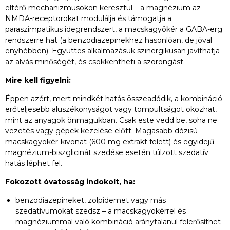
eltérő mechanizmusokon keresztül – a magnézium az
NMDA-receptorokat modulálja és támogatja a
paraszimpatikus idegrendszert, a macskagyökér a GABA-erg
rendszerre hat (a benzodiazepinekhez hasonlóan, de jóval
enyhébben). Együttes alkalmazásuk szinergikusan javíthatja
az alvás minőségét, és csökkentheti a szorongást.
Mire kell figyelni:
Éppen azért, mert mindkét hatás összeadódik, a kombináció
erőteljesebb aluszékonyságot vagy tompultságot okozhat,
mint az anyagok önmagukban. Csak este vedd be, soha ne
vezetés vagy gépek kezelése előtt. Magasabb dózisú
macskagyökér-kivonat (600 mg extrakt felett) és egyidejű
magnézium-biszglicinát szedése esetén túlzott szedatív
hatás léphet fel.
Fokozott óvatosság indokolt, ha:
benzodiazepineket, zolpidemet vagy más
szedatívumokat szedsz – a macskagyökérrel és
magnéziummal való kombináció aránytalanul felerősíthet