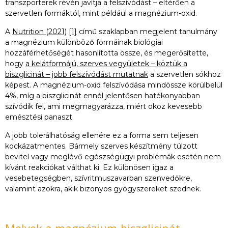
transzporterek révén javítja a felszívódást – eltérően a
szervetlen formáktól, mint például a magnézium-oxid.
A
Nutrition (2021)
[1]
című szaklapban megjelent tanulmány
a magnézium különböző formáinak biológiai
hozzáférhetőségét hasonlította össze, és megerősítette,
hogy
a kelátformájú, szerves vegyületek – köztük a
biszglicinát – jobb felszívódást mutatnak
a szervetlen sókhoz
képest. A magnézium-oxid felszívódása mindössze körülbelül
4%, míg a biszglicinát ennél jelentősen hatékonyabban
szívódik fel, ami megmagyarázza, miért okoz kevesebb
emésztési panaszt.
A jobb tolerálhatóság ellenére ez a forma sem teljesen
kockázatmentes. Bármely szerves készítmény túlzott
bevitel vagy meglévő egészségügyi problémák esetén nem
kívánt reakciókat válthat ki. Ez különösen igaz a
vesebetegségben, szívritmuszavarban szenvedőkre,
valamint azokra, akik bizonyos gyógyszereket szednek.
Melyek a magnézium-biszglicinát