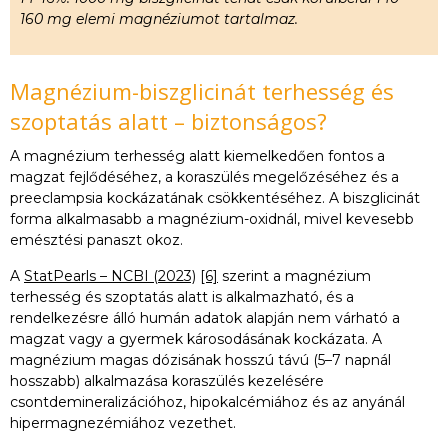
160 mg elemi magnéziumot tartalmaz.
Magnézium-biszglicinát terhesség és
szoptatás alatt – biztonságos?
A magnézium terhesség alatt kiemelkedően fontos a
magzat fejlődéséhez, a koraszülés megelőzéséhez és a
preeclampsia kockázatának csökkentéséhez. A biszglicinát
forma alkalmasabb a magnézium-oxidnál, mivel kevesebb
emésztési panaszt okoz.
A
StatPearls – NCBI (2023)
[6]
szerint a magnézium
terhesség és szoptatás alatt is alkalmazható, és a
rendelkezésre álló humán adatok alapján nem várható a
magzat vagy a gyermek károsodásának kockázata. A
magnézium magas dózisának hosszú távú (5–7 napnál
hosszabb) alkalmazása koraszülés kezelésére
csontdemineralizációhoz, hipokalcémiához és az anyánál
hipermagnezémiához vezethet.