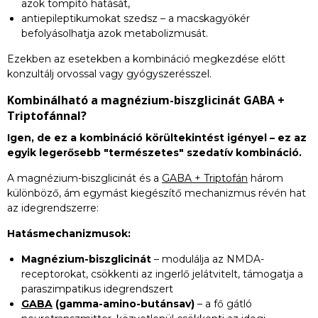
azok tompító hatását,
antiepileptikumokat szedsz – a macskagyökér
befolyásolhatja azok metabolizmusát.
Ezekben az esetekben a kombináció megkezdése előtt
konzultálj orvossal vagy gyógyszerésszel.
Kombinálható a magnézium-biszglicinát GABA +
Triptofánnal?
Igen, de ez a kombináció körültekintést igényel – ez az
egyik legerősebb "természetes" szedatív kombináció.
A magnézium-biszglicinát és a
GABA + Triptofán
három
különböző, ám egymást kiegészítő mechanizmus révén hat
az idegrendszerre:
Hatásmechanizmusok:
Magnézium-biszglicinát
– modulálja az NMDA-
receptorokat, csökkenti az ingerlő jelátvitelt, támogatja a
paraszimpatikus idegrendszert
GABA
(gamma-amino-butánsav)
– a fő gátló