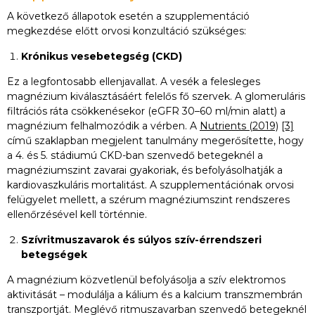
A következő állapotok esetén a szupplementáció
megkezdése előtt orvosi konzultáció szükséges:
Krónikus vesebetegség (CKD)
Ez a legfontosabb ellenjavallat. A vesék a felesleges
magnézium kiválasztásáért felelős fő szervek. A glomeruláris
filtrációs ráta csökkenésekor (eGFR 30–60 ml/min alatt) a
magnézium felhalmozódik a vérben. A
Nutrients (2019)
[3]
című szaklapban megjelent tanulmány megerősítette, hogy
a 4. és 5. stádiumú CKD-ban szenvedő betegeknél a
magnéziumszint zavarai gyakoriak, és befolyásolhatják a
kardiovaszkuláris mortalitást. A szupplementációnak orvosi
felügyelet mellett, a szérum magnéziumszint rendszeres
ellenőrzésével kell történnie.
Szívritmuszavarok és súlyos szív-érrendszeri
betegségek
A magnézium közvetlenül befolyásolja a szív elektromos
aktivitását – modulálja a kálium és a kalcium transzmembrán
transzportját. Meglévő ritmuszavarban szenvedő betegeknél