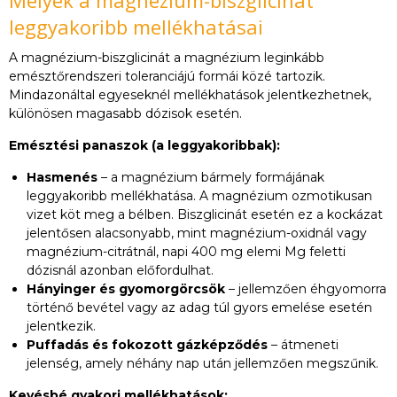
leggyakoribb mellékhatásai
A magnézium-biszglicinát a magnézium leginkább
emésztőrendszeri toleranciájú formái közé tartozik.
Mindazonáltal egyeseknél mellékhatások jelentkezhetnek,
különösen magasabb dózisok esetén.
Emésztési panaszok (a leggyakoribbak):
Hasmenés
– a magnézium bármely formájának
leggyakoribb mellékhatása. A magnézium ozmotikusan
vizet köt meg a bélben. Biszglicinát esetén ez a kockázat
jelentősen alacsonyabb, mint magnézium-oxidnál vagy
magnézium-citrátnál, napi 400 mg elemi Mg feletti
dózisnál azonban előfordulhat.
Hányinger és gyomorgörcsök
– jellemzően éhgyomorra
történő bevétel vagy az adag túl gyors emelése esetén
jelentkezik.
Puffadás és fokozott gázképződés
– átmeneti
jelenség, amely néhány nap után jellemzően megszűnik.
Kevésbé gyakori mellékhatások: