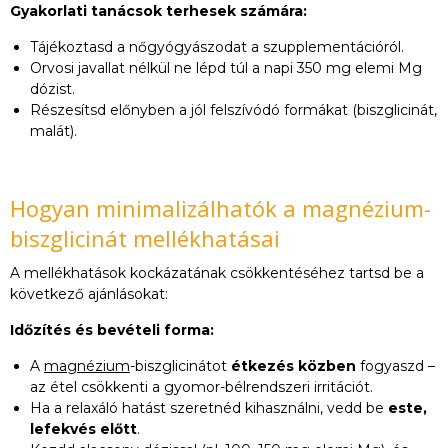
Gyakorlati tanácsok terhesek számára:
Tájékoztasd a nőgyógyászodat a szupplementációról.
Orvosi javallat nélkül ne lépd túl a napi 350 mg elemi Mg
dózist.
Részesítsd előnyben a jól felszívódó formákat (biszglicinát,
malát).
Hogyan minimalizálhatók a magnézium-
biszglicinát mellékhatásai
A mellékhatások kockázatának csökkentéséhez tartsd be a
következő ajánlásokat:
Időzítés és bevételi forma:
A
magnézium
-biszglicinátot
étkezés közben
fogyaszd –
az étel csökkenti a gyomor-bélrendszeri irritációt.
Ha a relaxáló hatást szeretnéd kihasználni, vedd be
este,
lefekvés előtt
.