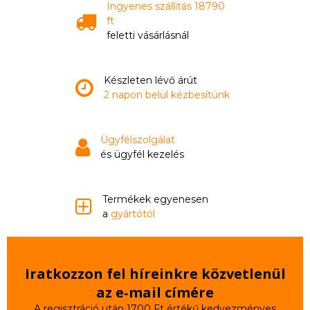
Ingyenes szállitás 18790
ft
feletti vásárlásnál
Készleten lévő árút
2 napon belül kézbesítünk
Ügyfélszolgálat
és ügyfél kezelés
Termékek egyenesen
a
gyártótól
Iratkozzon fel híreinkre közvetlenül
az e‑mail címére
A regisztráció után 1700 Ft értékű kedvezményes