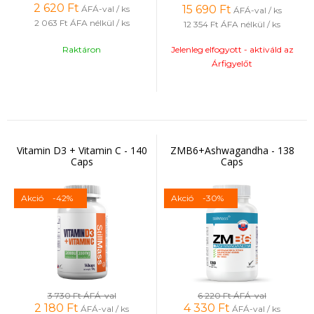
2 620
Ft
15 690
Ft
ÁFÁ-val / ks
ÁFÁ-val / ks
2 063 Ft
ÁFA nélkül / ks
12 354 Ft
ÁFA nélkül / ks
Raktáron
Jelenleg elfogyott - aktiváld az
Árfigyelőt
Vitamin D3 + Vitamin C - 140
ZMB6+Ashwagandha - 138
Caps
Caps
Akció
-42%
Akció
-30%
3 730 Ft
ÁFÁ-val
6 220 Ft
ÁFÁ-val
2 180
Ft
4 330
Ft
ÁFÁ-val / ks
ÁFÁ-val / ks