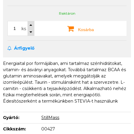
Raktáron
ks
Kosárba
Árfigyelő
Energiaital por formájában, ami tartalmaz szénhidrátokat,
vitamin- és ásványi anyagokat. Továbbá tartalmaz BCAA és
glutamin aminosavakat, amelyek meggátolják az
izomleépülést. Taurin - stimulánsként hat a szervezetre. L-
carnitin - csökkenti a tejsavképződést. Alkalmazható nehéz
fizikai megterhelések során, mint energiapótló.
Édesítőszerként a termékünkben STEVIA-t használunk
Gyártó:
StillMass
Cikkszám:
00427