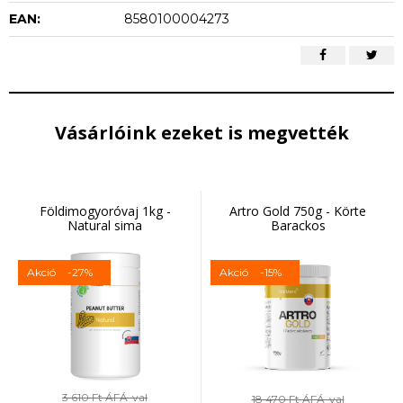
EAN:
8580100004273
Vásárlóink ezeket is megvették
Földimogyoróvaj 1kg -
Artro Gold 750g - Körte
Natural sima
Barackos
Akció
-27%
Akció
-15%
3 610 Ft
ÁFÁ-val
18 470 Ft
ÁFÁ-val