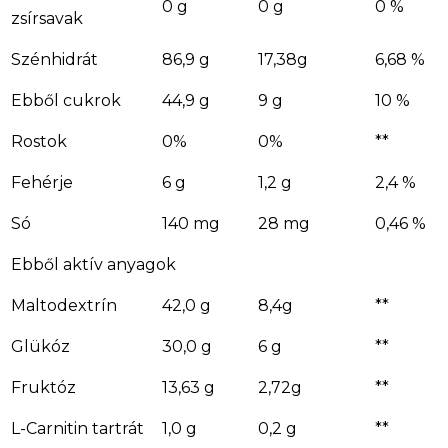
0 g
0 g
0 %
zsírsavak
Szénhidrát
86,9 g
17,38g
6,68 %
Ebből cukrok
44,9 g
9 g
10 %
Rostok
0%
0%
**
Fehérje
6 g
1,2 g
2,4 %
Só
140 mg
28 mg
0,46 %
Ebből aktív anyagok
Maltodextrín
42,0 g
8,4g
**
Glükóz
30,0 g
6 g
**
Fruktóz
13,63 g
2,72g
**
L-Carnitin tartrát
1,0 g
0,2 g
**