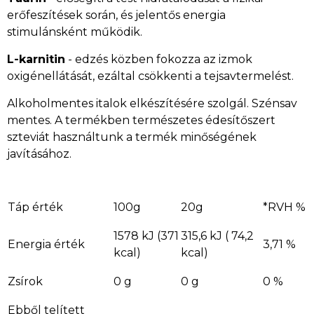
erőfeszítések során, és jelentős energia
stimulánsként működik.
L-karnitin
- edzés közben fokozza az izmok
oxigénellátását, ezáltal csökkenti a tejsavtermelést.
Alkoholmentes italok elkészítésére szolgál. Szénsav
mentes. A termékben természetes édesítőszert
szteviát használtunk a termék minőségének
javításához.
Táp érték
100g
20g
*RVH %
1578 kJ (371
315,6 kJ ( 74,2
Energia érték
3,71 %
kcal)
kcal)
Zsírok
0 g
0 g
0 %
Ebből telített