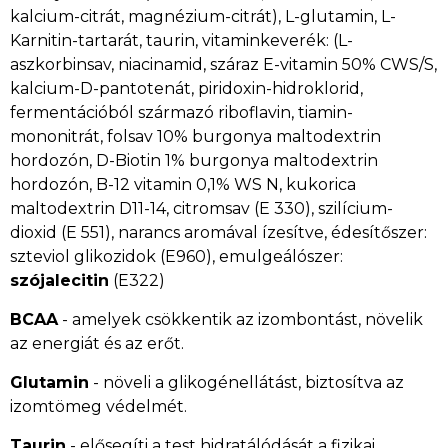
kalcium-citrát, magnézium-citrát), L-glutamin, L-
Karnitin-tartarát, taurin, vitaminkeverék: (L-
aszkorbinsav, niacinamid, száraz E-vitamin 50% CWS/S,
kalcium-D-pantotenát, piridoxin-hidroklorid,
fermentációból származó riboflavin, tiamin-
mononitrát, folsav 10% burgonya maltodextrin
hordozón, D-Biotin 1% burgonya maltodextrin
hordozón, B-12 vitamin 0,1% WS N, kukorica
maltodextrin D11-14, citromsav (E 330), szilícium-
dioxid (E 551), narancs aromával ízesítve, édesítőszer:
szteviol glikozidok (E960), emulgeálószer:
szójalecitin
(E322)
BCAA
- amelyek csökkentik az izombontást, növelik
az energiát és az erőt.
Glutamin
- növeli a glikogénellátást, biztosítva az
izomtömeg védelmét.
Taurin
- elősegíti a test hidratálódását a fizikai