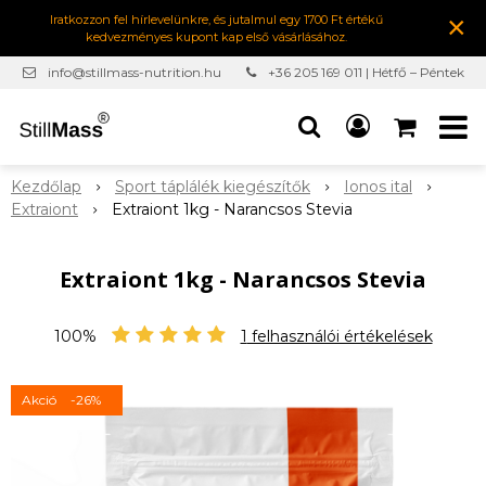
×
Iratkozzon fel hírlevelünkre, és jutalmul egy 1700 Ft értékű
kedvezményes kupont kap első vásárlásához.
info@stillmass-nutrition.hu
+36 205 169 011 | Hétfő – Péntek
7:00-16:30
Kezdőlap
Sport táplálék kiegészítők
Ionos ital
Extraiont
Extraiont 1kg - Narancsos Stevia
Extraiont 1kg - Narancsos Stevia
100%
1
felhasználói értékelések
Akció
-26%