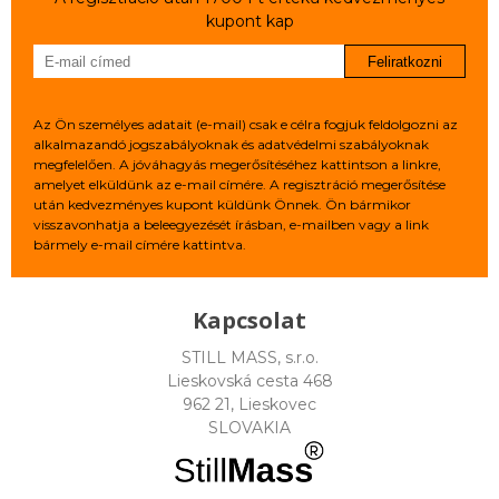
kupont kap
Feliratkozni
Az Ön személyes adatait (e-mail) csak e célra fogjuk feldolgozni az
alkalmazandó jogszabályoknak és adatvédelmi szabályoknak
megfelelően. A jóváhagyás megerősítéséhez kattintson a linkre,
amelyet elküldünk az e-mail címére. A regisztráció megerősítése
után kedvezményes kupont küldünk Önnek. Ön bármikor
visszavonhatja a beleegyezését írásban, e-mailben vagy a link
bármely e-mail címére kattintva.
Kapcsolat
STILL MASS, s.r.o.
Lieskovská cesta 468
962 21, Lieskovec
SLOVAKIA