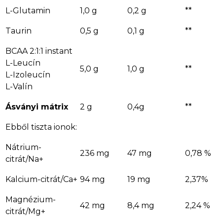
L-Glutamin
1,0 g
0,2 g
**
Taurin
0,5 g
0,1 g
**
BCAA 2:1:1 instant
L-Leucín
5,0 g
1,0 g
**
L-Izoleucín
L-Valín
Ásványi mátrix
2 g
0,4g
**
Ebből tiszta ionok:
Nátrium-
236 mg
47 mg
0,78 %
citrát/Na+
Kalcium-citrát/Ca+
94 mg
19 mg
2,37%
Magnézium-
42 mg
8,4 mg
2,24 %
citrát/Mg+