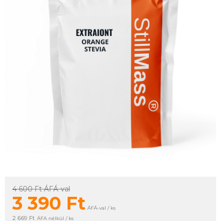
4 600 Ft
ÁFÁ-val
3 390
Ft
ÁFÁ-val / ks
2 669 Ft
ÁFA nélkül / ks