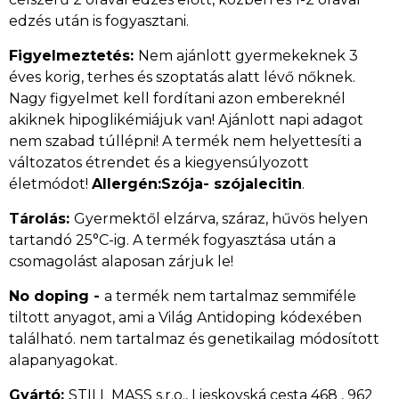
edzés után is fogyasztani.
Figyelmeztetés:
Nem ajánlott gyermekeknek 3
éves korig, terhes és szoptatás alatt lévő nőknek.
Nagy figyelmet kell fordítani azon embereknél
akiknek hipoglikémiájuk van! Ajánlott napi adagot
nem szabad túllépni! A termék nem helyettesíti a
változatos étrendet és a kiegyensúlyozott
életmódot!
Allergén:Szója- szójalecitin
.
Tárolás:
Gyermektől elzárva, száraz, hűvös helyen
tartandó 25°C-ig. A termék fogyasztása után a
csomagolást alaposan zárjuk le!
No doping -
a termék nem tartalmaz semmiféle
tiltott anyagot, ami a Világ Antidoping kódexében
található. nem tartalmaz és genetikailag módosított
alapanyagokat.
Gyártó:
STILL MASS s.r.o., Lieskovská cesta 468 , 962