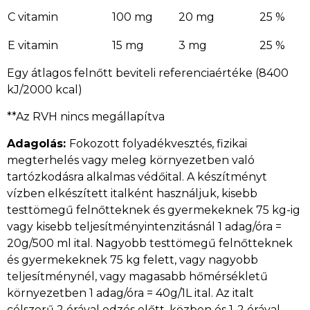
C vitamin
100 mg
20 mg
25 %
E vitamin
15 mg
3 mg
25 %
Egy átlagos felnőtt beviteli referenciaértéke (8400
kJ/2000 kcal)
**Az RVH nincs megállapítva
Adagolás:
Fokozott folyadékvesztés, fizikai
megterhelés vagy meleg környezetben való
tartózkodásra alkalmas védőital. A készítményt
vízben elkészített italként használjuk, kisebb
testtömegű felnőtteknek és gyermekeknek 75 kg-ig
vagy kisebb teljesítményintenzitásnál 1 adag/óra =
20g/500 ml ital. Nagyobb testtömegű felnőtteknek
és gyermekeknek 75 kg felett, vagy nagyobb
teljesítménynél, vagy magasabb hőmérsékletű
környezetben 1 adag/óra = 40g/1L ital. Az italt
célszerű 2 órával edzés előtt, közben és 1-2 órával