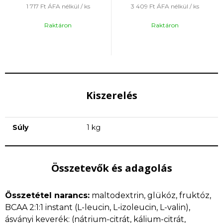
1 717 Ft
ÁFA nélkül / ks
3 409 Ft
ÁFA nélkül / ks
Raktáron
Raktáron
Kiszerelés
Súly
1 kg
Összetevők és adagolás
Összetétel narancs:
maltodextrin, glükóz, fruktóz,
BCAA 2:1:1 instant (L-leucin, L-izoleucin, L-valin),
ásványi keverék: (nátrium-citrát, kálium-citrát,