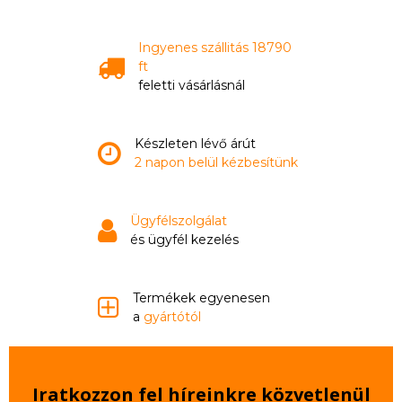
Ingyenes szállitás 18790
ft
feletti vásárlásnál
Készleten lévő árút
2 napon belül kézbesítünk
Ügyfélszolgálat
és ügyfél kezelés
Termékek egyenesen
a
gyártótól
Iratkozzon fel híreinkre közvetlenül