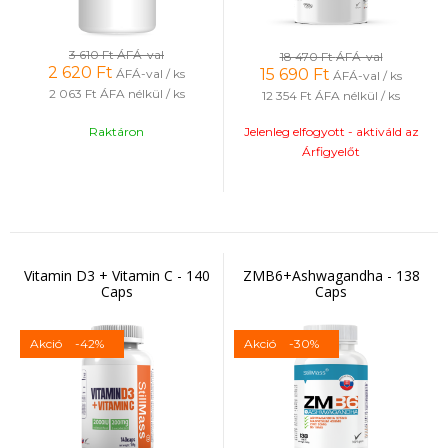
3 610 Ft
ÁFÁ-val
18 470 Ft
ÁFÁ-val
2 620
Ft
15 690
Ft
ÁFÁ-val / ks
ÁFÁ-val / ks
2 063 Ft
ÁFA nélkül / ks
12 354 Ft
ÁFA nélkül / ks
Raktáron
Jelenleg elfogyott - aktiváld az
Árfigyelőt
Vitamin D3 + Vitamin C - 140
ZMB6+Ashwagandha - 138
Caps
Caps
Akció
-42%
Akció
-30%