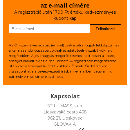
az e‑mail címére
A regisztráció után 1700 Ft értékű kedvezményes
kupont kap
Feliratkozni
Az Ön személyes adatait (e-mail) csak e célra fogjuk feldolgozni az
alkalmazandó jogszabályoknak és adatvédelmi szabályoknak
megfelelően. A jóváhagyás megerősítéséhez kattintson a linkre,
amelyet elküldünk az e-mail címére. A regisztráció megerősítése
után kedvezményes kupont küldünk Önnek. Ön bármikor
visszavonhatja a beleegyezését írásban, e-mailben vagy a link
bármely e-mail címére kattintva.
Kapcsolat
STILL MASS, s.r.o.
Lieskovská cesta 468
962 21, Lieskovec
SLOVAKIA