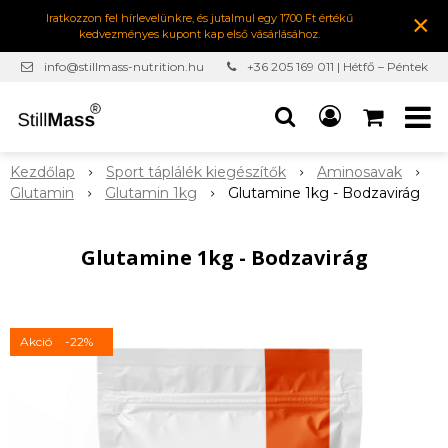
×
Iratkozzon fel hírlevelünkre, és jutalmul egy 1700 Ft értékű
kedvezményes kupont kap első vásárlásához.
info@stillmass-nutrition.hu
+36 205 169 011 | Hétfő – Péntek
7:00-16:30
Kezdőlap
Sport táplálék kiegészítők
Aminosavak
Glutamin
Glutamin 1kg
Glutamine 1kg - Bodzavirág
Glutamine 1kg - Bodzavirág
Akció
-22%