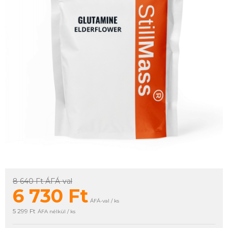
8 640 Ft
ÁFÁ-val
6 730
Ft
ÁFÁ-val / ks
5 299 Ft
ÁFA nélkül / ks