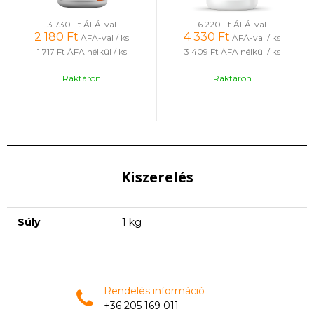
3 730 Ft
ÁFÁ-val
6 220 Ft
ÁFÁ-val
2 180
Ft
4 330
Ft
ÁFÁ-val / ks
ÁFÁ-val / ks
1 717 Ft
ÁFA nélkül / ks
3 409 Ft
ÁFA nélkül / ks
Raktáron
Raktáron
Kiszerelés
Súly
1 kg
Rendelés információ
+36 205 169 011