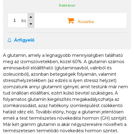
Raktáron
ks
Kosárba
Árfigyelő
A glutamin, amely a legnagyobb mennyiségben található
meg az izomszövetekben, közel 60%. A glutamin számos
aminosavból előállítható (glutaminsavból, valinból és
izoleucinból), azonban betegségek folyamán, valamint
stresszhelyzetekben (az edzés is ilyen stressz helyzet)
izomzatunk annyi glutamint igényel, amit testünk már nem
tud önállóan előállítani, ezért külső bevitel szükséges. A
folyamatos glutamin kiegészítés megakadályozhatja az
izomkárosodást, azaz hatékony izomleépülést csökkentő
hatást idéz elő. További előny, hogy a glutamin jelentősen
emeli a test természetes növekedési hormon (GH) szintjét.
Már két gramm glutamin is akár négyszeresére növelheti a
természetesen termelődő növekedési hormon szintet.