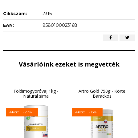
Cikkszám:
2316
EAN:
8580100023168
Vásárlóink ezeket is megvették
Földimogyoróvaj 1kg -
Artro Gold 750g - Körte
Natural sima
Barackos
Akció
-27%
Akció
-15%