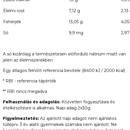
Élelmi rost
7,12 g
2,13
Fehérjék
13,05 g
4,05
Só
9,9 mg
2,9
A só kizárólag a természetesen előforduló nátrium miatt van
jelen az élelmiszerekben.
Egy átlagos felnőtt referencia bevitele (8400 kJ / 2000 kcal)
* RBI - referencia tápérték
** RBI nincs megadva
Felhasználás és adagolás:
Közvetlen fogyasztásra és
ételkészítésre is alkalmas. Napi adag 2x30g.
Figyelmeztetés:
Az ajánlott napi adagot nem ajánlatos
túllépni. 3 év alatti gyermekek számára nem ajánlott. Ne