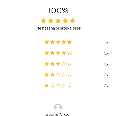
100%
1 felhasználói értékelések
1x
0x
0x
0x
0x
Bognár Viktor