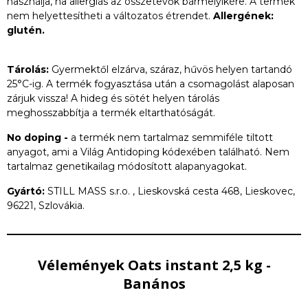
használja, ha allergiás az összetevők bármelyikére. A termék
nem helyettesítheti a változatos étrendet.
Allergének:
glutén.
Tárolás:
Gyermektől elzárva, száraz, hűvös helyen tartandó
25°C-ig. A termék fogyasztása után a csomagolást alaposan
zárjuk vissza! A hideg és sötét helyen tárolás
meghosszabbítja a termék eltarthatóságát.
No doping -
a termék nem tartalmaz semmiféle tiltott
anyagot, ami a Világ Antidoping kódexében található. Nem
tartalmaz genetikailag módosított alapanyagokat.
Gyártó:
STILL MASS s.r.o. , Lieskovská cesta 468, Lieskovec,
96221, Szlovákia.
Vélemények Oats instant 2,5 kg -
Banános