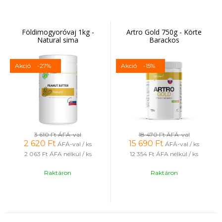
Földimogyoróvaj 1kg -
Artro Gold 750g - Körte
Natural sima
Barackos
Akció
-27%
Akció
-15%
3 610 Ft
ÁFÁ-val
18 470 Ft
ÁFÁ-val
2 620
Ft
15 690
Ft
ÁFÁ-val / ks
ÁFÁ-val / ks
2 063 Ft
ÁFA nélkül / ks
12 354 Ft
ÁFA nélkül / ks
Raktáron
Raktáron