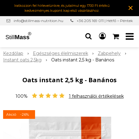
×
Iratkozzon fel hírlevelünkre, és jutalmul egy 1700 Ft értékű
kedvezményes kupont kap első vásárlásához.
info@stillmass-nutrition.hu
+36 205 169 011 | Hétfő – Péntek
7:00-16:30
Kezdőlap
Egészséges élelmiszerek
Zabpehely
Instant oats 2,5kg
Oats instant 2,5 kg - Banános
Oats instant 2,5 kg - Banános
100%
1
felhasználói értékelések
Akció
-26%