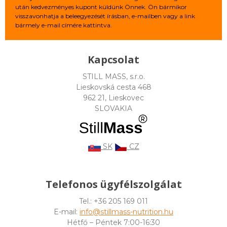
után kedvezményes kupont küldünk Önnek. Ön bármikor
visszavonhatja a beleegyezését írásban, e-mailben vagy a link
bármely e-mail címére kattintva.
Kapcsolat
STILL MASS, s.r.o.
Lieskovská cesta 468
962 21, Lieskovec
SLOVAKIA
SK
CZ
Telefonos ügyfélszolgálat
Tel.: +36 205 169 011
E-mail:
info@stillmass-nutrition.hu
Hétfő – Péntek 7:00-16:30