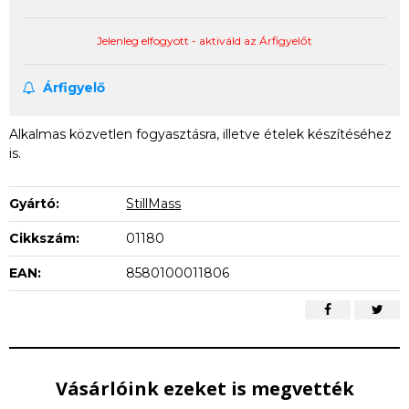
Jelenleg elfogyott - aktiváld az Árfigyelőt
Árfigyelő
Alkalmas közvetlen fogyasztásra, illetve ételek készítéséhez
is.
Gyártó:
StillMass
Cikkszám:
01180
EAN:
8580100011806
Vásárlóink ezeket is megvették