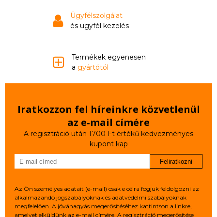
Ügyfélszolgálat
és ügyfél kezelés
Termékek egyenesen
a
gyártótól
Iratkozzon fel híreinkre közvetlenül
az e‑mail címére
A regisztráció után 1700 Ft értékű kedvezményes
kupont kap
Feliratkozni
Az Ön személyes adatait (e-mail) csak e célra fogjuk feldolgozni az
alkalmazandó jogszabályoknak és adatvédelmi szabályoknak
megfelelően. A jóváhagyás megerősítéséhez kattintson a linkre,
amelyet elküldünk az e-mail címére. A regisztráció megerősítése