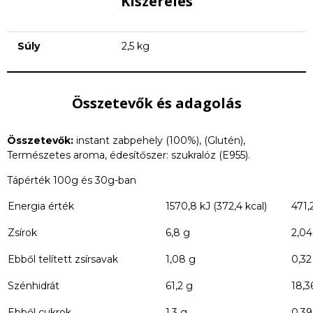
Kiszerelés
Súly
2,5 kg
Összetevők és adagolás
Összetevők:
instant zabpehely (100%), (Glutén),
Természetes aroma, édesítőszer: szukralóz (E955).
Tápérték 100g és 30g-ban
Energia érték
1570,8 kJ (372,4 kcal)
471,2
Zsírok
6,8 g
2,04
Ebből telített zsírsavak
1,08 g
0,32
Szénhidrát
61,2 g
18,3
Ebből cukrok
1,3 g
0,39