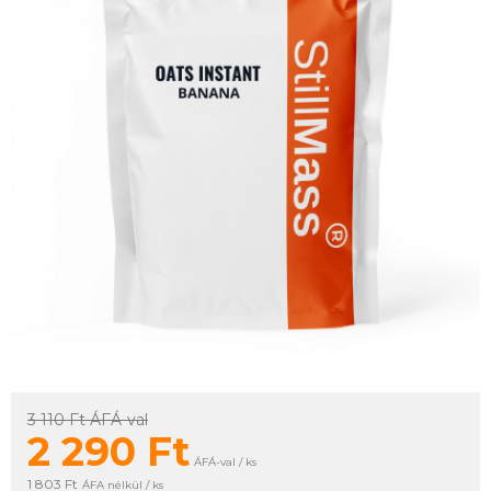
3 110 Ft
ÁFÁ-val
2 290
Ft
ÁFÁ-val / ks
1 803 Ft
ÁFA nélkül / ks