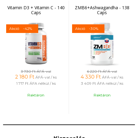
Vitamin D3 + Vitamin C - 140
ZMB6+Ashwagandha - 138
Caps
Caps
Akció
-42%
Akció
-30%
3 730 Ft
ÁFÁ-val
6 220 Ft
ÁFÁ-val
2 180
Ft
4 330
Ft
ÁFÁ-val / ks
ÁFÁ-val / ks
1 717 Ft
ÁFA nélkül / ks
3 409 Ft
ÁFA nélkül / ks
Raktáron
Raktáron