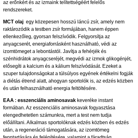
az erőnkért és az izmaink telítettségéért felelős
rendszereket.
MCT olaj
egy közepesen hosszú láncú zsír, amely nem
raktározódik a testben zsír formájában, hanem éppen
ellenkezőleg, gyorsan felszívódik. Felgyorsítja az
anyagcserét, energiaforrásként használható, védi az
izomtömeget a lebontástól. Javítja a fehérjék és
szénhidrátok anyagcseréjét, megvédi az izmok glikogénjét,
elősegíti a kalcium és a kálium felszívódását. Ezeket a
szuper tulajdonságokat a túlsúlyos egyének értékelni fogják
a diétás étrend alatt, ahogyan sportolók is, az edzés közben
és után felhasználható energia feltöltésére.
EAA : esszenciális aminosavak
keveréke instant
formában. Az esszenciális aminosavak fogyasztása
elengedhetetlen számunkra, mert a test nem tudja
előállítani. Alkalmas sportolóknak edzés közben és edzés
után, a regeneráció támogatására, az izomtömeg
fenntartására és felépítésére, valamint a fáradtság