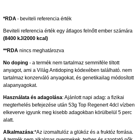
*RDA
- beviteli referencia érték
Beviteli referencia érték egy átlagos felnőtt ember számára
(8400 kJ/2000 kcal)
**RDA
nincs meghatározva
No doping
- a termék nem tartalmaz semmiféle tiltott
anyagot, ami a Világ Antidoping kódexében található. nem
tartalmaz konzerváló anyagokat, és genetikailag módosított
alapanyagokat.
Használata és adagolása
: Ajánlott napi adag: a fizikai
megterhelés befejezése után 53g Top Regenert 4dcl vízben
elkeverve igyunk meg kisebb adagokban körülbelül 5 perc
alatt.
Alkalmazása
:*Az izomaltulóz a glükóz és a fruktóz forrása.
A termék nem alkalmas gyermekek, terhes és szoptató nők