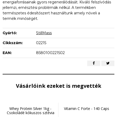
energiaforrásainak gyors regenerálódását. Kiváló felszívódás
jellemzi, emésztési problémák nélkül. A termékben
természetes édesítőszert használtunk amely növeli a
termék minőségét.
Gyártó:
StillMass
Cikkszám:
02215
EAN:
8580100221502
Vásárlóink ezeket is megvették
Whey Protein Silver 1kg -
Vitamin C Forte - 140 Caps
Csokoládé kókuszos sztévia