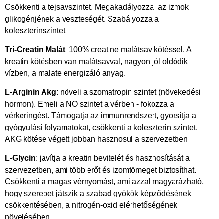
Csökkenti a tejsavszintet. Megakadályozza az izmok
glikogénjének a veszteségét. Szabályozza a
koleszterinszintet.
Tri-Creatin Malát
: 100% creatine malátsav kötéssel. A
kreatin kötésben van malátsavval, nagyon jól oldódik
vízben, a malate energizáló anyag.
L-Arginin Akg
: növeli a szomatropin szintet (növekedési
hormon). Emeli a NO szintet a vérben - fokozza a
vérkeringést. Támogatja az immunrendszert, gyorsítja a
gyógyulási folyamatokat, csökkenti a koleszterin szintet.
AKG kötése végett jobban hasznosul a szervezetben
L-Glycin
: javítja a kreatin bevitelét és hasznosítását a
szervezetben, ami több erőt és izomtömeget biztosíthat.
Csökkenti a magas vérnyomást, ami azzal magyarázható,
hogy szerepet játszik a szabad gyökök képződésének
csökkentésében, a nitrogén-oxid elérhetőségének
növelésében.