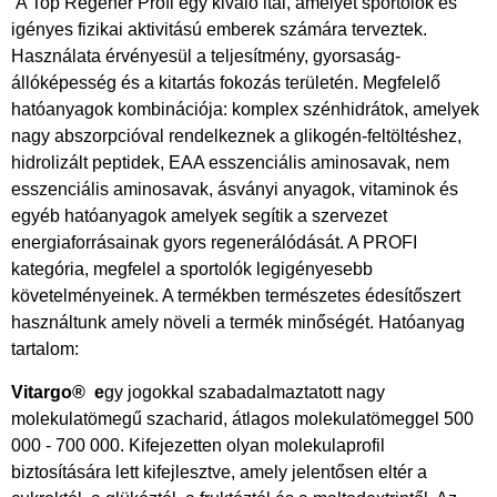
A Top Regener Profi egy kiváló ital, amelyet sportolók és
igényes fizikai aktivitású emberek számára terveztek.
Használata érvényesül a teljesítmény, gyorsaság-
állóképesség és a kitartás fokozás területén. Megfelelő
hatóanyagok kombinációja: komplex szénhidrátok, amelyek
nagy abszorpcióval rendelkeznek a glikogén-feltöltéshez,
hidrolizált peptidek, EAA esszenciális aminosavak, nem
esszenciális aminosavak, ásványi anyagok, vitaminok és
egyéb hatóanyagok amelyek segítik a szervezet
energiaforrásainak gyors regenerálódását. A PROFI
kategória, megfelel a sportolók legigényesebb
követelményeinek. A termékben természetes édesítőszert
használtunk amely növeli a termék minőségét. Hatóanyag
tartalom:
Vitargo® e
gy jogokkal szabadalmaztatott nagy
molekulatömegű szacharid, átlagos molekulatömeggel 500
000 - 700 000. Kifejezetten olyan molekulaprofil
biztosítására lett kifejlesztve, amely jelentősen eltér a