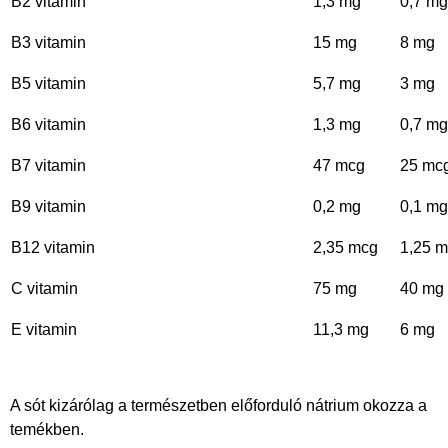
B2 vitamin
1,3 mg
0,7 mg
B3 vitamin
15 mg
8 mg
B5 vitamin
5,7 mg
3 mg
B6 vitamin
1,3 mg
0,7 mg
B7 vitamin
47 mcg
25 mc
B9 vitamin
0,2 mg
0,1 mg
B12 vitamin
2,35 mcg
1,25 
C vitamin
75 mg
40 mg
E vitamin
11,3 mg
6 mg
A sót kizárólag a természetben előforduló nátrium okozza a
temékben.