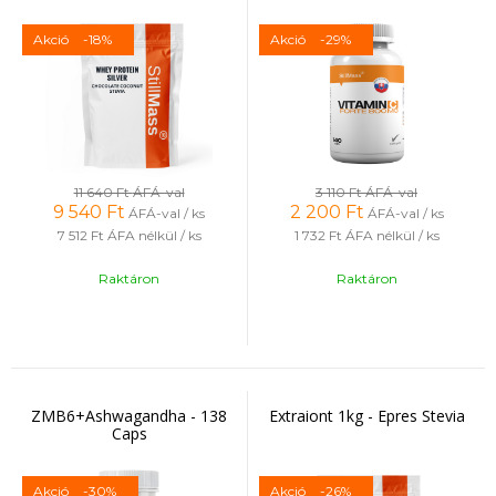
Akció
-18%
Akció
-29%
11 640 Ft
ÁFÁ-val
3 110 Ft
ÁFÁ-val
9 540
Ft
2 200
Ft
ÁFÁ-val / ks
ÁFÁ-val / ks
7 512 Ft
ÁFA nélkül / ks
1 732 Ft
ÁFA nélkül / ks
Raktáron
Raktáron
ZMB6+Ashwagandha - 138
Extraiont 1kg - Epres Stevia
Caps
Akció
-30%
Akció
-26%