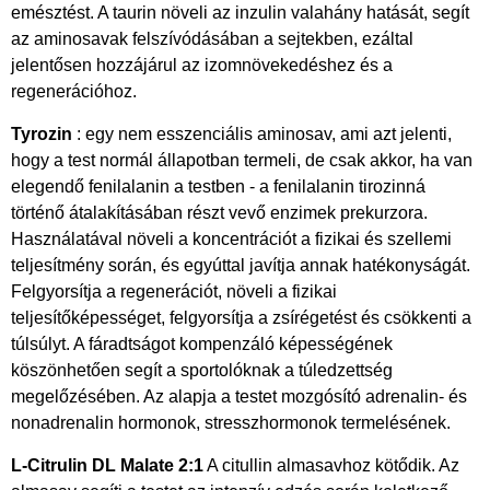
emésztést. A taurin növeli az inzulin valahány hatását, segít
az aminosavak felszívódásában a sejtekben, ezáltal
jelentősen hozzájárul az izomnövekedéshez és a
regenerációhoz.
Tyrozin
: egy nem esszenciális aminosav, ami azt jelenti,
hogy a test normál állapotban termeli, de csak akkor, ha van
elegendő fenilalanin a testben - a fenilalanin tirozinná
történő átalakításában részt vevő enzimek prekurzora.
Használatával növeli a koncentrációt a fizikai és szellemi
teljesítmény során, és egyúttal javítja annak hatékonyságát.
Felgyorsítja a regenerációt, növeli a fizikai
teljesítőképességet, felgyorsítja a zsírégetést és csökkenti a
túlsúlyt. A fáradtságot kompenzáló képességének
köszönhetően segít a sportolóknak a túledzettség
megelőzésében. Az alapja a testet mozgósító adrenalin- és
nonadrenalin hormonok, stresszhormonok termelésének.
L-Citrulin DL Malate 2:1
A citullin almasavhoz kötődik. Az