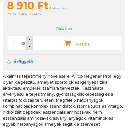
8 910
Ft
ÁFÁ-val / ks
7 016 Ft
ÁFA nélkül / ks
Raktáron
ks
Kosárba
Árfigyelő
Alkalmas teljesítmény növelésére. A Top Regener Profi egy
olyan kiegészítő, amelyet sportolók és igényes fizikai
aktivitású emberek számára terveztek. Használata
érvényesül a teljesítmény, gyorsaság-állóképesség és a
kitartás fokozás területén. Megfelelő hatóanyagok
kombinációja: komplex szénhidrátok, Izomaltulóz és Vitargo,
hidrolizált peptidek, esszenciális aminosavak, nem
esszenciális aminosavak, ásványi anyagok, vitaminok és
egyéb hatóanyagok amelyek segítik a szervezet