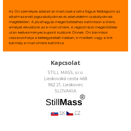
Az Ön személyes adatait (e-mail) csak e célra fogjuk feldolgozni az
alkalmazandó jogszabályoknak és adatvédelmi szabályoknak
megfelelően. A jóváhagyás megerősítéséhez kattintson a linkre,
amelyet elküldünk az e-mail címére. A regisztráció megerősítése
után kedvezményes kupont küldünk Önnek. Ön bármikor
visszavonhatja a beleegyezését írásban, e-mailben vagy a link
bármely e-mail címére kattintva.
Kapcsolat
STILL MASS, s.r.o.
Lieskovská cesta 468
962 21, Lieskovec
SLOVAKIA
SK
CZ