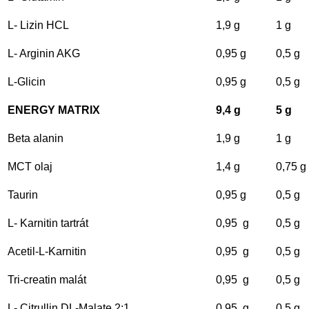
L- Lizin HCL
1,9 g
1 g
L- Arginin AKG
0,95 g
0,5 g
L-Glicin
0,95 g
0,5 g
ENERGY MATRIX
9,4 g
5 g
Beta alanin
1,9 g
1 g
MCT olaj
1,4 g
0,75 g
Taurin
0,95 g
0,5 g
L- Karnitin tartrát
0,95 g
0,5 g
Acetil-L-Karnitin
0,95 g
0,5 g
Tri-creatin malát
0,95 g
0,5 g
L- Citrullin DL-Malate 2:1
0,95 g
0,5 g