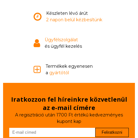
Készleten lévő árút
2 napon belül kézbesítünk
Ügyfélszolgálat
és ügyfél kezelés
Termékek egyenesen
a
gyártótól
Iratkozzon fel híreinkre közvetlenül
az e‑mail címére
A regisztráció után 1700 Ft értékű kedvezményes
kupont kap
Feliratkozni