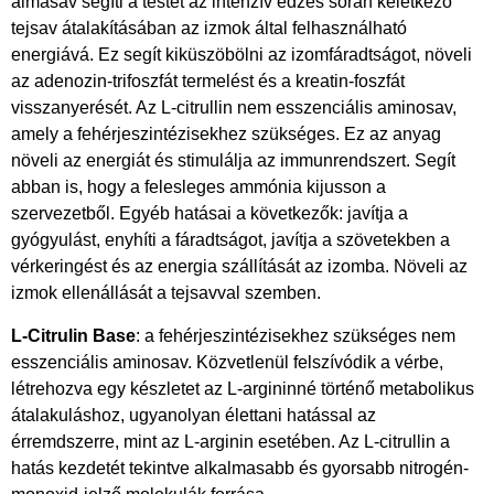
almasav segíti a testet az intenzív edzés során keletkező
tejsav átalakításában az izmok által felhasználható
energiává. Ez segít kiküszöbölni az izomfáradtságot, növeli
az adenozin-trifoszfát termelést és a kreatin-foszfát
visszanyerését. Az L-citrullin nem esszenciális aminosav,
amely a fehérjeszintézisekhez szükséges. Ez az anyag
növeli az energiát és stimulálja az immunrendszert. Segít
abban is, hogy a felesleges ammónia kijusson a
szervezetből. Egyéb hatásai a következők: javítja a
gyógyulást, enyhíti a fáradtságot, javítja a szövetekben a
vérkeringést és az energia szállítását az izomba. Növeli az
izmok ellenállását a tejsavval szemben.
L-Citrulin Base
: a fehérjeszintézisekhez szükséges nem
esszenciális aminosav. Közvetlenül felszívódik a vérbe,
létrehozva egy készletet az L-argininné történő metabolikus
átalakuláshoz, ugyanolyan élettani hatással az
érremdszerre, mint az L-arginin esetében. Az L-citrullin a
hatás kezdetét tekintve alkalmasabb és gyorsabb nitrogén-