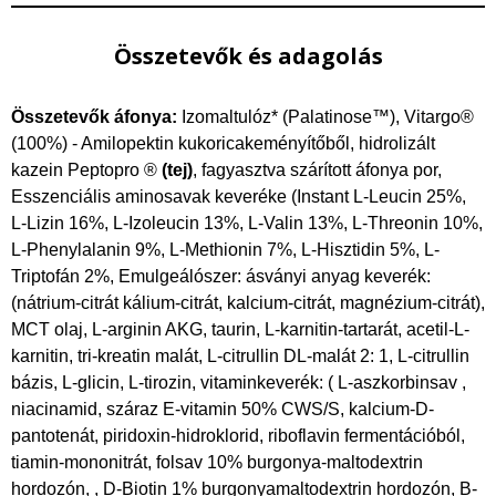
Összetevők és adagolás
Összetevők áfonya:
Izomaltulóz* (Palatinose™), Vitargo®
(100%) - Amilopektin kukoricakeményítőből, hidrolizált
kazein Peptopro ®
(tej)
, fagyasztva szárított áfonya por,
Esszenciális aminosavak keveréke (Instant L-Leucin 25%,
L-Lizin 16%, L-Izoleucin 13%, L-Valin 13%, L-Threonin 10%,
L-Phenylalanin 9%, L-Methionin 7%, L-Hisztidin 5%, L-
Triptofán 2%, Emulgeálószer: ásványi anyag keverék:
(nátrium-citrát kálium-citrát, kalcium-citrát, magnézium-citrát),
MCT olaj, L-arginin AKG, taurin, L-karnitin-tartarát, acetil-L-
karnitin, tri-kreatin malát, L-citrullin DL-malát 2: 1, L-citrullin
bázis, L-glicin, L-tirozin, vitaminkeverék: ( L-aszkorbinsav ,
niacinamid, száraz E-vitamin 50% CWS/S, kalcium-D-
pantotenát, piridoxin-hidroklorid, riboflavin fermentációból,
tiamin-mononitrát, folsav 10% burgonya-maltodextrin
hordozón, , D-Biotin 1% burgonyamaltodextrin hordozón, B-