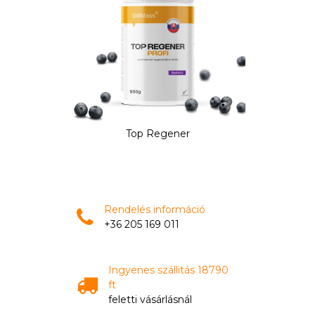
Top Regener
Rendelés információ
+36 205 169 011
Ingyenes szállitás 18790
ft
feletti vásárlásnál