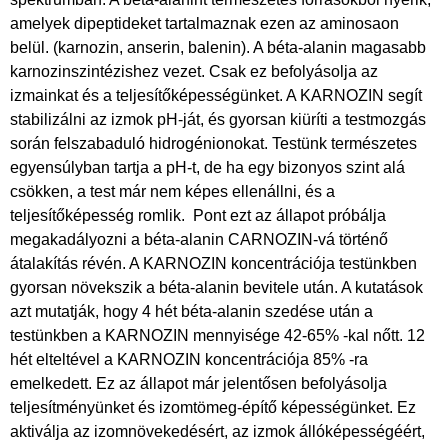
amelyek dipeptideket tartalmaznak ezen az aminosaon
belül. (karnozin, anserin, balenin). A béta-alanin magasabb
karnozinszintézishez vezet. Csak ez befolyásolja az
izmainkat és a teljesítőképességünket. A KARNOZIN segít
stabilizálni az izmok pH-ját, és gyorsan kiüríti a testmozgás
során felszabaduló hidrogénionokat. Testünk természetes
egyensúlyban tartja a pH-t, de ha egy bizonyos szint alá
csökken, a test már nem képes ellenállni, és a
teljesítőképesség romlik. Pont ezt az állapot próbálja
megakadályozni a béta-alanin CARNOZIN-vá történő
átalakítás révén. A KARNOZIN koncentrációja testünkben
gyorsan növekszik a béta-alanin bevitele után. A kutatások
azt mutatják, hogy 4 hét béta-alanin szedése után a
testünkben a KARNOZIN mennyisége 42-65% -kal nőtt. 12
hét elteltével a KARNOZIN koncentrációja 85% -ra
emelkedett. Ez az állapot már jelentősen befolyásolja
teljesítményünket és izomtömeg-építő képességünket. Ez
aktiválja az izomnövekedésért, az izmok állóképességéért,