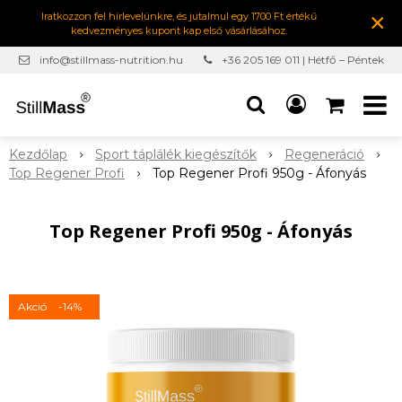
×
Iratkozzon fel hírlevelünkre, és jutalmul egy 1700 Ft értékű
kedvezményes kupont kap első vásárlásához.
info@stillmass-nutrition.hu
+36 205 169 011 | Hétfő – Péntek
7:00-16:30
Kezdőlap
Sport táplálék kiegészítők
Regeneráció
Top Regener Profi
Top Regener Profi 950g - Áfonyás
Top Regener Profi 950g - Áfonyás
Akció
-14%