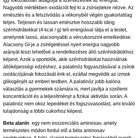
így fokozatosan adagolja a szervezetnek az energiát.
Nagyobb mértékben oxidációt fejt ki a zsírsejtekre nézve. Az
emésztés és a felszívódás a vékonybél végén gyakorlatilag
teljes. Teljesen és lassan emésztve hosszabb ideig
szénhidrátokkal (4 kcal / g) teli energiával látja el a testet,
amelynek lassú, alacsonyabb a vércukorszint-emelkedése.
Alacsony GI-je a zsírégetéssel nyert energia nagyobb
arányát teszi lehetővé a rendelkezésre álló szénhidrátokhoz
képest. Azok a sportolók, akik szénhidrátokat használnak
állóképességi edzéshez, a palatinóz fogyasztásával a zsírok
oxidációjának fokozását érik el, ezáltal megvédik az izmok
glikogénjét az emberi testben. A palatinóz jobb kalória
választás a gyermekek számára is, mert javítja a szellemi
koncentrációt és a teljesítményt a fizikai aktivitás során. A
palatinóz nem okoz lepedéket és fogszuvasodást, ami kiváló
tulajdonság a többi cukorhoz képest.
Beta alanín
egy nem esszenciális aminosav, amely
természetes módon fordul elő a béta aminosav
spektrumban. A béta-alanint természetes forrásokból nyerik,