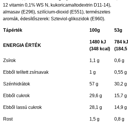
12 vitamin 0,1% WS N, kukoricamaltodextrin D11-14),
almasav (E296), szilícium-dioxid (E551), természetes
aromák, édesítőszerek: Szteviol-glikozidok (E960).
Tápérték
100g
53g
1480 kJ
784 k
ENERGIA ÉRTÉK
(348 kcal)
(184,5
Zsírok
1,1 g
0,6 g
Ebből telített zsírsavak
1 g
0,55 g
Szénhidrátok
57 g
30,2 g
Ebből cukrok
29,6 g
15,7 g
Ebből lassú cukrok
28,1 g
14,9 g
Rost
1,5 g
0,8 g