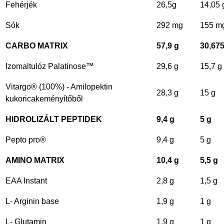
Fehérjék
26,5g
14,05 
Sók
292 mg
155 m
CARBO MATRIX
57,9 g
30,675
Izomaltulóz Palatinose™
29,6 g
15,7 g
Vitargo® (100%) - Amilopektin
28,3 g
15 g
kukoricakeményítőből
HIDROLIZÁLT PEPTIDEK
9,4 g
5 g
Pepto pro®
9,4 g
5 g
AMINO MATRIX
10,4 g
5,5 g
EAA Instant
2,8 g
1,5 g
L- Arginin base
1,9 g
1 g
L- Glutamin
1,9 g
1 g