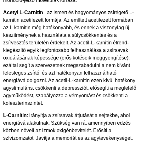
monoxid-jelző molekulák forrása.
Acetyl L-Carnitin
: az ismert és hagyományos zsírégető L-
karnitin acetilezett formája. Az említett acetilezett formában
az L-karnitin még hatékonyabb, és ennek a viszonylag új
készítménynek a használata a súlycsökkentés és a
zsírvesztés területén érdekelt. Az acetil-L-karnitin étrend-
kiegészítő egyik legfontosabb felhasználása a zsírsavak
oxidálásának képessége (erős kötéseik meggyengítése),
ezáltal segít a szervezetnek megszabadulni a nem kívánt
felesleges zsírtól és azt hatékonyan felhasználható
energiává dolgozni. Az acetil-L-karnitin ezen kívül hatékony
agystimuláns, csökkenti a depressziót, elősegíti a megfelelő
agyműködést, szabályozza a vérnyomást és csökkenti a
koleszterinszintet.
L-Carnitin
: irányítja a zsírsavak átjutását a sejtekbe, ahol
energiává alakulnak. Szükség van rá, amennyiben edzés
közben növeli az izmok oxigénbevitelét. Erősíti a
szívizomzatot. Javítja a memóriát és az agytevékenységet.