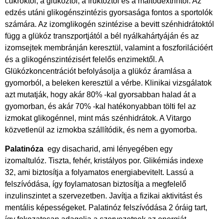
cukroktól, a glükóztól, a fruktóztól és a maltodextrintől. Az
edzés utáni glikogénszintézis gyorsasága fontos a sportolók
számára. Az izomglikogén szintézise a bevitt szénhidrátoktól
függ a glükóz transzportjától a bél nyálkahártyáján és az
izomsejtek membránján keresztül, valamint a foszforilációért
és a glikogénszintézisért felelős enzimektől. A
Glükózkoncentrációt befolyásolja a glükóz áramlása a
gyomorból, a beleken keresztül a vérbe. Klinikai vizsgálatok
azt mutatják, hogy akár 80% -kal gyorsabban halad át a
gyomorban, és akár 70% -kal hatékonyabban tölti fel az
izmokat glikogénnel, mint más szénhidrátok. A Vitargo
közvetlenül az izmokba szállítódik, és nem a gyomorba.
Palatinóza
egy disacharid, ami lényegében egy
izomaltulóz. Tiszta, fehér, kristályos por. Glikémiás indexe
32, ami biztosítja a folyamatos energiabevitelt. Lassú a
felszívódása, így foylamatosan biztosítja a megfelelő
inzulinszintet a szervezetben. Javítja a fizikai aktivitást és
mentális képességeket. Palatinóz felszívódása 2 óráig tart,