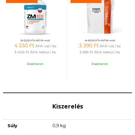
6 220 Ft
ÁFÁ-val
4 600 Ft
ÁFÁ-val
4 330
Ft
3 390
Ft
ÁFÁ-val / ks
ÁFÁ-val / ks
3 409 Ft
ÁFA nélkül / ks
2 669 Ft
ÁFA nélkül / ks
Raktáron
Raktáron
Kiszerelés
Súly
0,9 kg