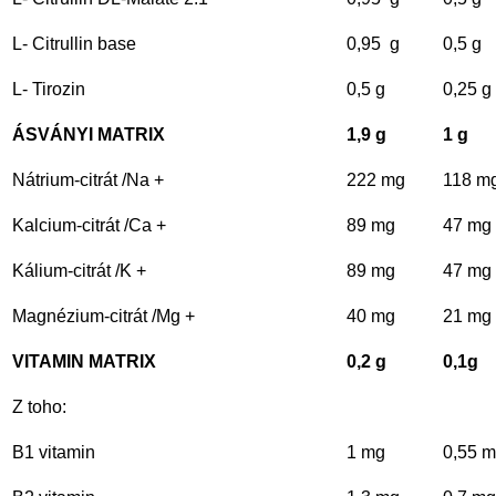
L- Citrullin base
0,95 g
0,5 g
L- Tirozin
0,5 g
0,25 g
ÁSVÁNYI MATRIX
1,9 g
1 g
Nátrium-citrát /Na +
222 mg
118 m
Kalcium-citrát /Ca +
89 mg
47 mg
Kálium-citrát /K +
89 mg
47 mg
Magnézium-citrát /Mg +
40 mg
21 mg
VITAMIN MATRIX
0,2 g
0,1g
Z toho:
B1 vitamin
1 mg
0,55 