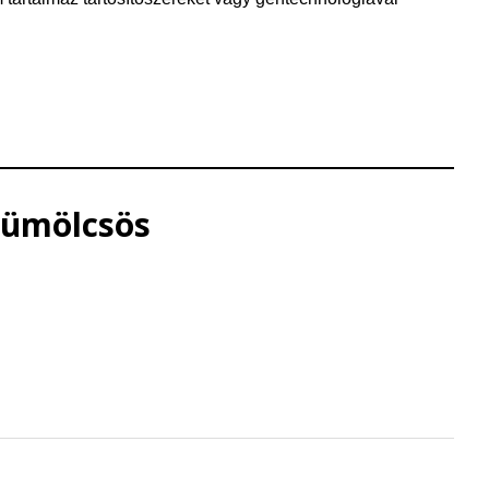
yümölcsös