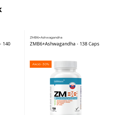
k
ZMB6+Ashwagandha
- 140
ZMB6+Ashwagandha - 138 Caps
Akció
-30%