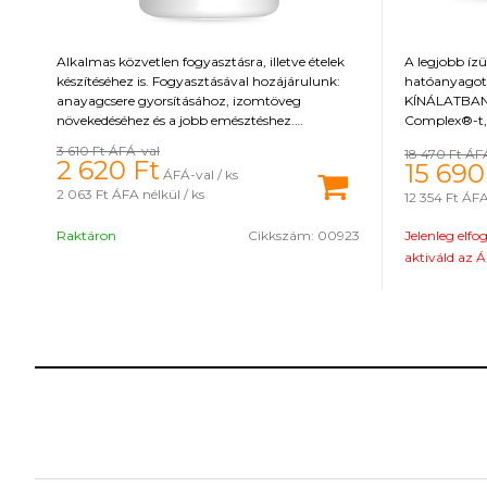
Alkalmas közvetlen fogyasztásra, illetve ételek
A legjobb ízü
készítéséhez is. Fogyasztásával hozájárulunk:
hatóanyagot
anayagcsere gyorsításához, izomtöveg
KÍNÁLATBAN!
növekedéséhez és a jobb emésztéshez.
Complex®-t,
Földimogyoróvaj tartalmaz: vas, kálium,
kurkumin kiv
3 610 Ft
ÁFÁ-val
18 470 Ft
ÁF
nátrium, magnézium, réz, szelén, cink, foszfor,
tulajdonságo
2 620
Ft
15 690
ÁFÁ-val / ks
mangán, omega 3 és 6 zsírsavak, folsav,
7 Digest nev
2 063 Ft
ÁFA nélkül / ks
12 354 Ft
ÁFA 
pantoténsav, vitamin B és E.
tápanyagok h
hasznosításáh
Raktáron
Cikkszám:
00923
Jelenleg elfo
az egészséges
támogatására
aktiváld az Á
édesítőszert 