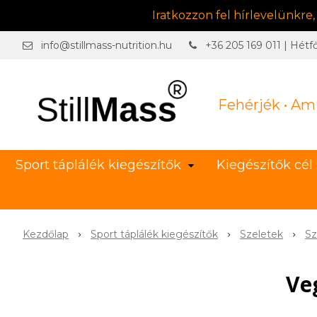
Iratkozzon fel hírlevelünkre
info@stillmass-nutrition.hu
+36 205 169 011 | Hétf
Fehérjék • Am
Sport táplálék kiegészítők
Kiegészítők cél 
Kezdőlap
Sport táplálék kiegészítők
Szeletek
Sz
Ve