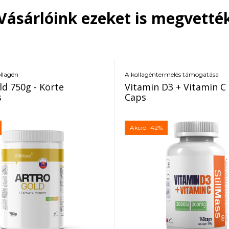
Vásárlóink ezeket is megvetté
ollagén
A kollagéntermelés támogatása
ld 750g - Körte
Vitamin D3 + Vitamin C 
s
Caps
Akció
-42%