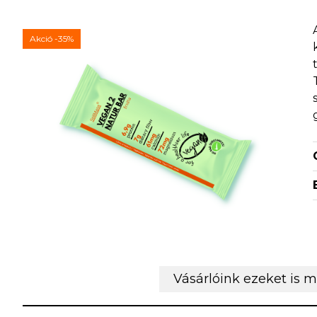
Akció
-35%
Vásárlóink ezeket is 