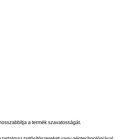
ghosszabbítja a termék szavatosságát.
 tartalmaz tartósítószereket vagy géntechnológiával