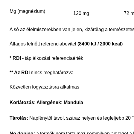
Mg (magnézium)
120 mg
72 
A só az élelmiszerekben van jelen, kizárólag a természetes
Átlagos felnőtt referenciabevitel
(8400 kJ / 2000 kcal)
* RDI
- táplálkozási referenciaérték
** Az RDI
nincs meghatározva
Közvetlen fogyasztásra alkalmas
Korlátozás: Allergének: Mandula
Tárolás:
Napfénytől távol, száraz helyen és legfeljebb 20
No doping:
a termék nem tartalmaz semmilyen anyagot a Do