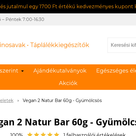
, és jutalmul egy 1700 Ft értékű kedvezményes kupont k
ő – Péntek 7:00-16:30
inosavak • Táplálékkiegészítők
szerint
Ajándékutalványok
Egészséges él
Akciók
eletek
Vegan 2 Natur Bar 60g - Gyümölcsös
gan 2 Natur Bar 60g - Gyümölc
100%
1
felhasználói értékelések