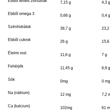
Ebből telített zsírsavak
7,15 g
4,3 
Ebből omega 3
0,66 g
0,4 
Szénhidrátok
38,7 g
23,2
Ebből cukrok
26 g
15,6
Élelmi rost
11,6 g
7 g
Fehérjék
11,45 g
6,9 
Sók
0mg
0 m
Na (nátrium)
12 mg
7,2 
Ca (kalcium)
102mg
61 