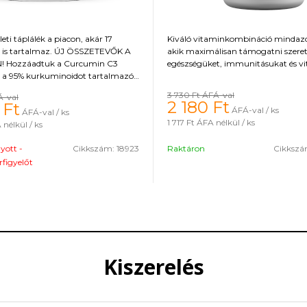
leti táplálék a piacon, akár 17
Kiváló vitaminkombináció mindaz
 is tartalmaz. ÚJ ÖSSZETEVŐK A
akik maximálisan támogatni szere
 Hozzáadtuk a Curcumin C3
egészségüket, immunitásukat és vit
 a 95% kurkuminoidot tartalmazó
onatot, amely gyulladáscsökkentő
3 730 Ft
ÁFÁ-val
Á-val
kkal rendelkezik, valamint az Opti
2 180
Ft
Ft
ÁFÁ-val / ks
ÁFÁ-val / ks
ű emésztőenzimek keverékét a
1 717 Ft
ÁFA nélkül / ks
nélkül / ks
atékony felszívódásához és
oz. A legátfogóbb ízületi táplálás
gyott -
Cikkszám:
18923
Raktáron
Cikksz
 ízületek és kötőszövetek
. A termék természetes stevia
rfigyelőt
használ, ami javítja a minőségét.
Kiszerelés