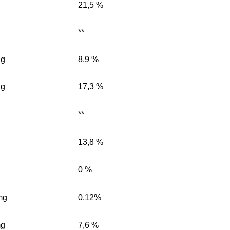
g
21,5 %
g
**
 g
8,9 %
 g
17,3 %
**
g
13,8 %
g
0 %
mg
0,12%
mg
7,6 %