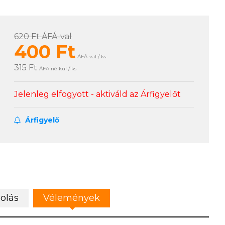
620 Ft
ÁFÁ-val
400
Ft
ÁFÁ-val / ks
315 Ft
ÁFA nélkül / ks
Jelenleg elfogyott - aktiváld az Árfigyelőt
Árfigyelő
olás
Vélemények