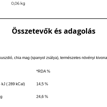
0,06 kg
Összetevők és adagolás
szdió, chia mag (spanyol zsálya), természetes növényi kivonat,
*RDA %
 kJ ( 289 kCal)
14,5 %
 g
24,6 %