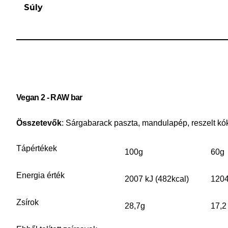
Súly
Vegan 2 - RAW bar
Összetevők
:
Sárgabarack paszta, mandulapép, reszelt kóku
Tápértékek
100g
60g
Energia érték
2007 kJ (482kcal)
1204
Zsírok
28,7g
17,2