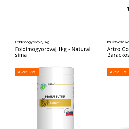
Földimogyoróvaj 1kg
Izületvédő k
Földimogyoróvaj 1kg - Natural
Artro Go
sima
Baracko
Akció
-27%
Akció
-15%