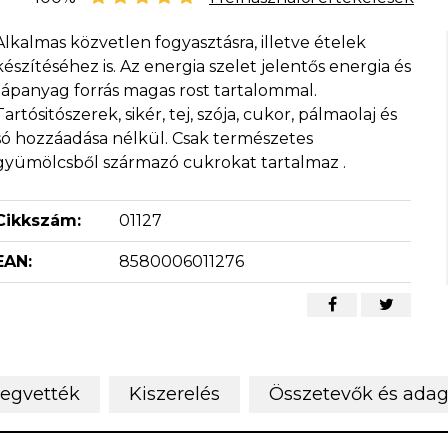
Alkalmas közvetlen fogyasztásra, illetve ételek
készítéséhez is. Az energia szelet jelentős energia és
tápanyag forrás magas rost tartalommal.
Tartósitószerek, sikér, tej, szója, cukor, pálmaolaj és
só hozzáadása nélkül. Csak természetes
gyümölcsből származó cukrokat tartalmaz .
Cikkszám:
01127
EAN:
8580006011276
megvették
Kiszerelés
Összetevők és adag