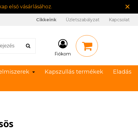
×
ap első vásárlásához.
Cikkeink
Üzletszabályzat
Kapcsolat
Fiókom
elmiszerek
Kapszullás termékek
Eladás
sös