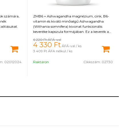
ok számára,
ZMB6 + Ashwagandha magnézium, cink, B6-
tnék
vitamin és kiváló minőségű Ashwagandha
alitásukat.
(Withania somnifera) kivonat funkcionális
keveréke kapszula formájában. Ez a keverék a
benne lévő anyagoknak köszönhetően számos
6 220 Ft
ÁFÁ-val
pozitív hatással van a szervezetre, hozzájárul a
4 330
Ft
ÁFÁ-val / ks
vér normál tesztoszteronszintjének
3 409 Ft
ÁFA nélkül / ks
fenntartásához. 500 mg Ashwagandha kivonat
10% withanolidot tartalmaz (37,5 mg egy
ám:
02012024
Raktáron
Cikkszám:
02730
adagban), amely a fő összetevője.