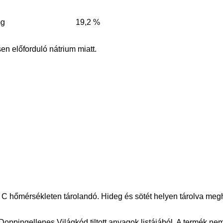
mg
19,2 %
en előforduló nátrium miatt.
 ° C hőmérsékleten tárolandó. Hideg és sötét helyen tárolva me
ppingellenes Világkód tiltott anyagok listájából. A termék nem