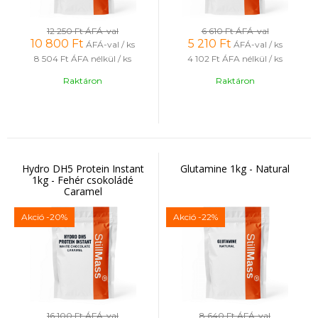
12 250 Ft
ÁFÁ-val
6 610 Ft
ÁFÁ-val
10 800
Ft
5 210
Ft
ÁFÁ-val / ks
ÁFÁ-val / ks
8 504 Ft
ÁFA nélkül / ks
4 102 Ft
ÁFA nélkül / ks
Raktáron
Raktáron
Hydro DH5 Protein Instant
Glutamine 1kg - Natural
1kg - Fehér csokoládé
Caramel
Akció
-20%
Akció
-22%
16 100 Ft
ÁFÁ-val
8 640 Ft
ÁFÁ-val