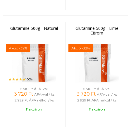
Glutamine 500g - Natural
Glutamine 500g - Lime
Citrom
Akció
-32%
Akció
-32%
100%
5 510 Ft
ÁFÁ-val
5 510 Ft
ÁFÁ-val
3 720
Ft
3 720
Ft
ÁFÁ-val / ks
ÁFÁ-val / ks
2 929 Ft
ÁFA nélkül / ks
2 929 Ft
ÁFA nélkül / ks
Raktáron
Raktáron