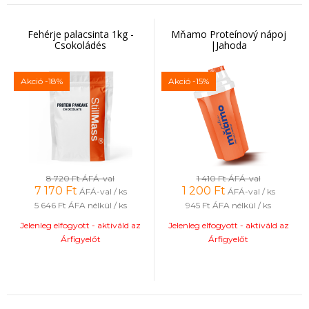
Fehérje palacsinta 1kg -
Mňamo Proteínový nápoj
Csokoládés
|Jahoda
Akció
-18%
Akció
-15%
8 720 Ft
ÁFÁ-val
1 410 Ft
ÁFÁ-val
7 170
Ft
1 200
Ft
ÁFÁ-val / ks
ÁFÁ-val / ks
5 646 Ft
ÁFA nélkül / ks
945 Ft
ÁFA nélkül / ks
Jelenleg elfogyott - aktiváld az
Jelenleg elfogyott - aktiváld az
Árfigyelőt
Árfigyelőt