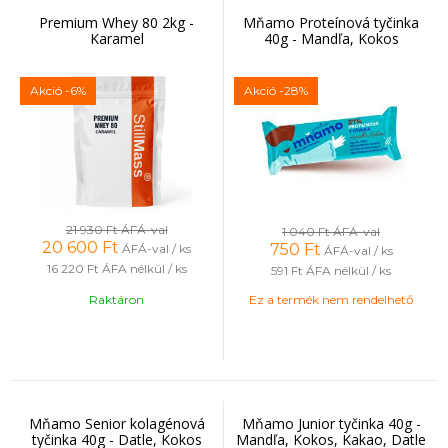
Premium Whey 80 2kg -
Mňamo Proteínová tyčinka
Karamel
40g - Mandľa, Kokos
Akció
-6%
Akció
-28%
21 930 Ft
ÁFÁ-val
1 040 Ft
ÁFÁ-val
20 600
Ft
750
Ft
ÁFÁ-val / ks
ÁFÁ-val / ks
16 220 Ft
ÁFA nélkül / ks
591 Ft
ÁFA nélkül / ks
Raktáron
Ez a termék nem rendelhető
Mňamo Senior kolagénová
Mňamo Junior tyčinka 40g -
tyčinka 40g - Datle, Kokos
Mandľa, Kokos, Kakao, Datle