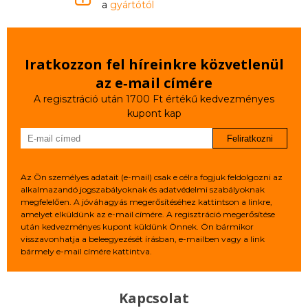
a
gyártótól
Iratkozzon fel híreinkre közvetlenül
az e‑mail címére
A regisztráció után 1700 Ft értékű kedvezményes
kupont kap
Feliratkozni
Az Ön személyes adatait (e-mail) csak e célra fogjuk feldolgozni az
alkalmazandó jogszabályoknak és adatvédelmi szabályoknak
megfelelően. A jóváhagyás megerősítéséhez kattintson a linkre,
amelyet elküldünk az e-mail címére. A regisztráció megerősítése
után kedvezményes kupont küldünk Önnek. Ön bármikor
visszavonhatja a beleegyezését írásban, e-mailben vagy a link
bármely e-mail címére kattintva.
Kapcsolat