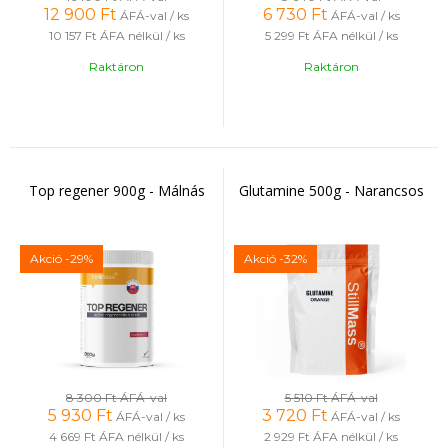
12 900
Ft
6 730
Ft
ÁFÁ-val / ks
ÁFÁ-val / ks
10 157 Ft
ÁFA nélkül / ks
5 299 Ft
ÁFA nélkül / ks
Raktáron
Raktáron
Top regener 900g - Málnás
Glutamine 500g - Narancsos
Akció
-29%
Akció
-32%
8 300 Ft
ÁFÁ-val
5 510 Ft
ÁFÁ-val
5 930
Ft
3 720
Ft
ÁFÁ-val / ks
ÁFÁ-val / ks
4 669 Ft
ÁFA nélkül / ks
2 929 Ft
ÁFA nélkül / ks