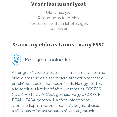
Vásárlási szabályzat
Üzletszabályzat
Reklamációs feltételek
Fizetési és szállitási lehetőségek
Kapcsolat
Szabvány előírás tanusítvány FSSC
22000
Kezelje a cookie-kat!
A böngészés tökéletesítése, a stillmass-nutrition.hu
oldal elemzése és a személyre szabott hirdetések
érdekében cookie-kat használunk. Ha egyetértesz
a felsorolt sütik telepítésével, kattints az ÖSSZES
COOKIE ELFOGADÁSA gombra, vagy a COOKIE
BEÁLLÍTÁSA gombra. Ha több információt
szeretne kapni a használt sütikről, kérjük, olvasda el
a sütik használatára vonatkozó szabályzatunkat.
Food Safety System Certification FSSC 22000