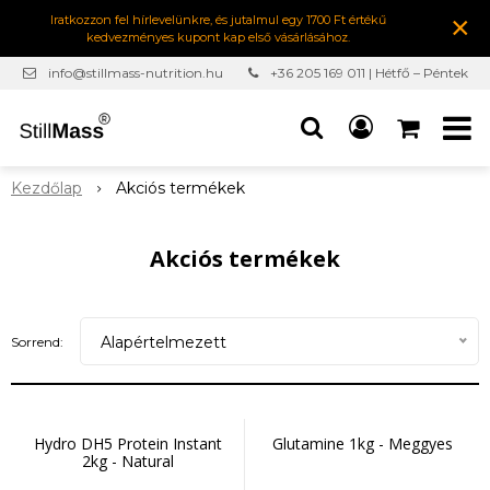
×
Iratkozzon fel hírlevelünkre, és jutalmul egy 1700 Ft értékű
kedvezményes kupont kap első vásárlásához.
info@stillmass-nutrition.hu
+36 205 169 011 | Hétfő – Péntek
7:00-16:30
Kezdőlap
Akciós termékek
Akciós termékek
Alapértelmezett
Sorrend:
Hydro DH5 Protein Instant
Glutamine 1kg - Meggyes
2kg - Natural