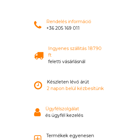
Rendelés információ
+36 205 169 011
Ingyenes szállitás 18790
ft
feletti vásárlásnál
Készleten lévő árút
2 napon belül kézbesítünk
Ügyfélszolgálat
és ügyfél kezelés
Termékek egyenesen