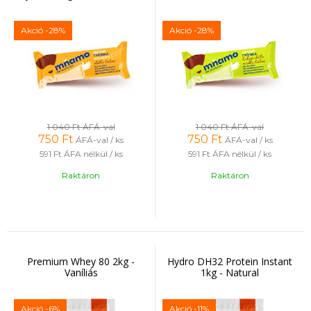
Akció
-28%
Akció
-28%
1 040 Ft
ÁFÁ-val
1 040 Ft
ÁFÁ-val
750
Ft
750
Ft
ÁFÁ-val / ks
ÁFÁ-val / ks
591 Ft
ÁFA nélkül / ks
591 Ft
ÁFA nélkül / ks
Raktáron
Raktáron
Premium Whey 80 2kg -
Hydro DH32 Protein Instant
Vaníliás
1kg - Natural
Akció
-6%
Akció
-11%