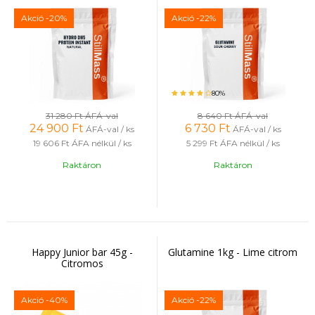
Akció
-20%
Akció
-22%
80%
31 280 Ft
ÁFÁ-val
8 640 Ft
ÁFÁ-val
24 900
Ft
6 730
Ft
ÁFÁ-val / ks
ÁFÁ-val / ks
19 606 Ft
ÁFA nélkül / ks
5 299 Ft
ÁFA nélkül / ks
Raktáron
Raktáron
Happy Junior bar 45g -
Glutamine 1kg - Lime citrom
Citromos
Akció
-40%
Akció
-22%