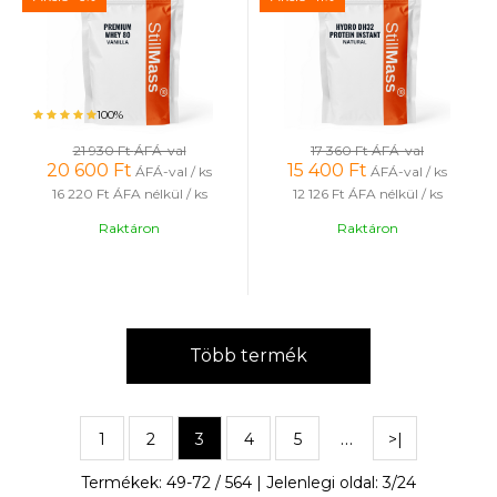
100%
21 930 Ft
ÁFÁ-val
17 360 Ft
ÁFÁ-val
20 600
Ft
15 400
Ft
ÁFÁ-val / ks
ÁFÁ-val / ks
16 220 Ft
ÁFA nélkül / ks
12 126 Ft
ÁFA nélkül / ks
Raktáron
Raktáron
Több termék
…
1
2
3
4
5
>|
Termékek:
49
-
72
/
564
| Jelenlegi oldal:
3
/
24