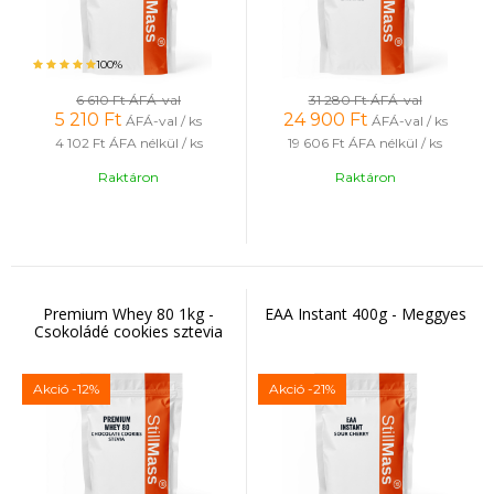
100%
6 610 Ft
ÁFÁ-val
31 280 Ft
ÁFÁ-val
5 210
Ft
24 900
Ft
ÁFÁ-val / ks
ÁFÁ-val / ks
4 102 Ft
ÁFA nélkül / ks
19 606 Ft
ÁFA nélkül / ks
Raktáron
Raktáron
Premium Whey 80 1kg -
EAA Instant 400g - Meggyes
Csokoládé cookies sztevia
Akció
-12%
Akció
-21%