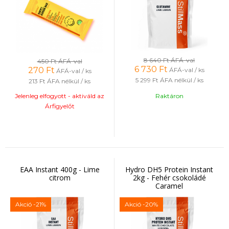
8 640 Ft
ÁFÁ-val
450 Ft
ÁFÁ-val
6 730
Ft
270
Ft
ÁFÁ-val / ks
ÁFÁ-val / ks
5 299 Ft
ÁFA nélkül / ks
213 Ft
ÁFA nélkül / ks
Jelenleg elfogyott - aktiváld az
Raktáron
Árfigyelőt
EAA Instant 400g - Lime
Hydro DH5 Protein Instant
citrom
2kg - Fehér csokoládé
Caramel
Akció
-21%
Akció
-20%