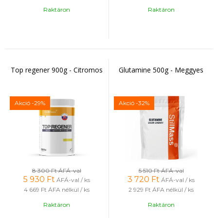
Raktáron
Raktáron
Top regener 900g - Citromos
Glutamine 500g - Meggyes
Akció
-29%
Akció
-32%
8 300 Ft
ÁFÁ-val
5 510 Ft
ÁFÁ-val
5 930
Ft
3 720
Ft
ÁFÁ-val / ks
ÁFÁ-val / ks
4 669 Ft
ÁFA nélkül / ks
2 929 Ft
ÁFA nélkül / ks
Raktáron
Raktáron