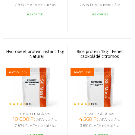
7 874 Ft
ÁFA nélkül / ks
7 874 Ft
ÁFA nélkül / ks
Raktáron
Raktáron
Hydrobeef protein instant 1kg
Rice protein 1kg - Fehér
- Natural
csokoládé citromos
Akció
-15%
Akció
-15%
80%
100%
11 800 Ft
ÁFÁ-val
5 350 Ft
ÁFÁ-val
10 000
Ft
4 560
Ft
ÁFÁ-val / ks
ÁFÁ-val / ks
7 874 Ft
ÁFA nélkül / ks
3 591 Ft
ÁFA nélkül / ks
Raktáron
Raktáron