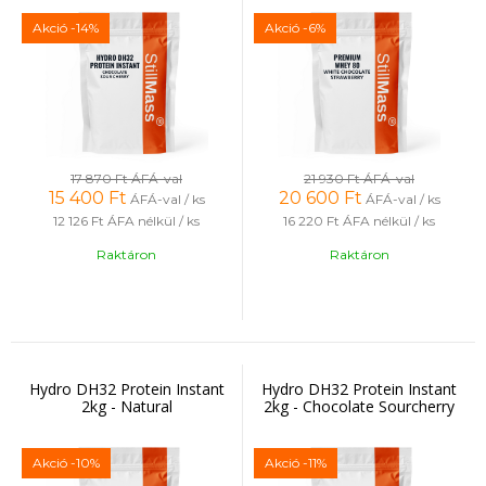
Akció
-14%
Akció
-6%
17 870 Ft
ÁFÁ-val
21 930 Ft
ÁFÁ-val
15 400
Ft
20 600
Ft
ÁFÁ-val / ks
ÁFÁ-val / ks
12 126 Ft
ÁFA nélkül / ks
16 220 Ft
ÁFA nélkül / ks
Raktáron
Raktáron
Hydro DH32 Protein Instant
Hydro DH32 Protein Instant
2kg - Natural
2kg - Chocolate Sourcherry
Akció
-10%
Akció
-11%