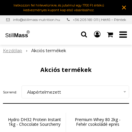
×
Iratkozzon fel hírlevelünkre, és jutalmul egy 1700 Ft értékű
kedvezményes kupont kap első vásárlásához.
info@stillmass-nutrition.hu
+36 205 169 011 | Hétfő – Péntek
7:00-16:30
Kezdőlap
Akciós termékek
Akciós termékek
Alapértelmezett
Sorrend:
Hydro DH32 Protein Instant
Premium Whey 80 2kg -
1kg - Chocolate Sourcherry
Fehér csokoládé epres