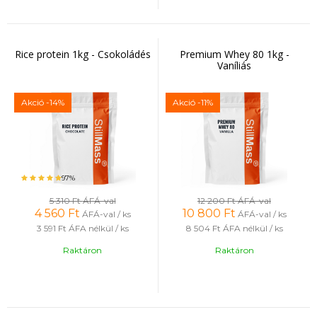
Rice protein 1kg - Csokoládés
Premium Whey 80 1kg -
Vaníliás
Akció
-14%
Akció
-11%
97%
5 310 Ft
ÁFÁ-val
12 200 Ft
ÁFÁ-val
4 560
Ft
10 800
Ft
ÁFÁ-val / ks
ÁFÁ-val / ks
3 591 Ft
ÁFA nélkül / ks
8 504 Ft
ÁFA nélkül / ks
Raktáron
Raktáron