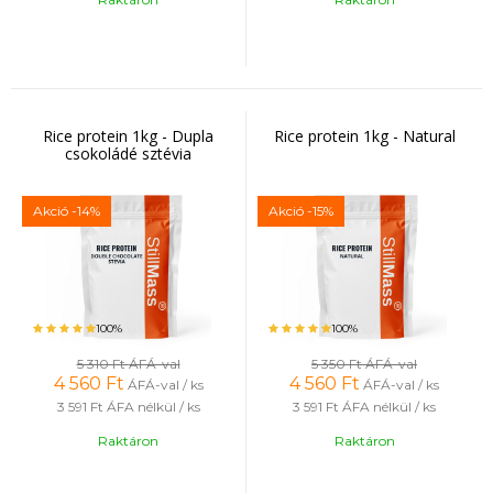
Rice protein 1kg - Dupla
Rice protein 1kg - Natural
csokoládé sztévia
Akció
-14%
Akció
-15%
100%
100%
5 310 Ft
ÁFÁ-val
5 350 Ft
ÁFÁ-val
4 560
Ft
4 560
Ft
ÁFÁ-val / ks
ÁFÁ-val / ks
3 591 Ft
ÁFA nélkül / ks
3 591 Ft
ÁFA nélkül / ks
Raktáron
Raktáron