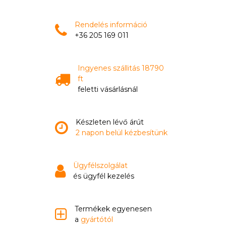
Rendelés információ
+36 205 169 011
Ingyenes szállitás 18790
ft
feletti vásárlásnál
Készleten lévő árút
2 napon belül kézbesítünk
Ügyfélszolgálat
és ügyfél kezelés
Termékek egyenesen
a
gyártótól