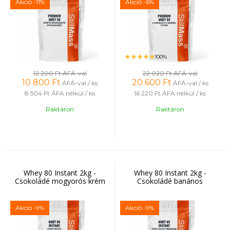
Akció
-11%
Akció
-6%
100%
12 200 Ft
ÁFÁ-val
22 020 Ft
ÁFÁ-val
10 800
Ft
20 600
Ft
ÁFÁ-val / ks
ÁFÁ-val / ks
8 504 Ft
ÁFA nélkül / ks
16 220 Ft
ÁFA nélkül / ks
Raktáron
Raktáron
Whey 80 Instant 2kg -
Whey 80 Instant 2kg -
Csokoládé mogyorós krém
Csokoládé banános
Akció
-9%
Akció
-9%