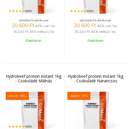
100%
100%
21 930 Ft
ÁFÁ-val
22 020 Ft
ÁFÁ-val
20 600
Ft
20 600
Ft
ÁFÁ-val / ks
ÁFÁ-val / ks
16 220 Ft
ÁFA nélkül / ks
16 220 Ft
ÁFA nélkül / ks
Raktáron
Raktáron
Hydrobeef protein instant 1kg
Hydrobeef protein instant 1kg
- Csokoládé Málnás
- Csokoládé Narancsos
Akció
-16%
Akció
-16%
100%