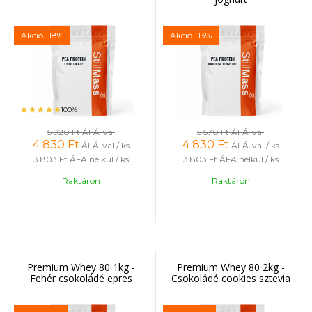
Akció
-18%
Akció
-13%
100%
5 920 Ft
ÁFÁ-val
5 570 Ft
ÁFÁ-val
4 830
Ft
4 830
Ft
ÁFÁ-val / ks
ÁFÁ-val / ks
3 803 Ft
ÁFA nélkül / ks
3 803 Ft
ÁFA nélkül / ks
Raktáron
Raktáron
Premium Whey 80 1kg -
Premium Whey 80 2kg -
Fehér csokoládé epres
Csokoládé cookies sztevia