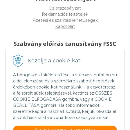
Üzletszabályzat
Reklamációs feltételek
Fizetési és szállitási lehetőségek
Kapcsolat
Szabvány előírás tanusítvány FSSC
22000
Kezelje a cookie-kat!
A böngészés tökéletesítése, a stillmass-nutrition.hu
oldal elemzése és a személyre szabott hirdetések
érdekében cookie-kat használunk. Ha egyetértesz
a felsorolt sütik telepítésével, kattints az ÖSSZES
COOKIE ELFOGADÁSA gombra, vagy a COOKIE
BEÁLLÍTÁSA gombra. Ha több információt
szeretne kapni a használt sütikről, kérjük, olvasda el
a sütik használatára vonatkozó szabályzatunkat.
Food Safety System Certification FSSC 22000
(English version)