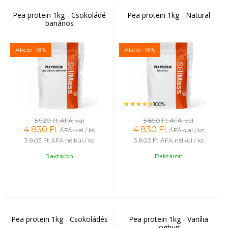
Pea protein 1kg - Csokoládé
Pea protein 1kg - Natural
banános
Akció
-18%
Akció
-18%
100%
5 920 Ft
ÁFÁ-val
5 890 Ft
ÁFÁ-val
4 830
Ft
4 830
Ft
ÁFÁ-val / ks
ÁFÁ-val / ks
3 803 Ft
ÁFA nélkül / ks
3 803 Ft
ÁFA nélkül / ks
Raktáron
Raktáron
Pea protein 1kg - Csokoládés
Pea protein 1kg - Vanília
joghurt