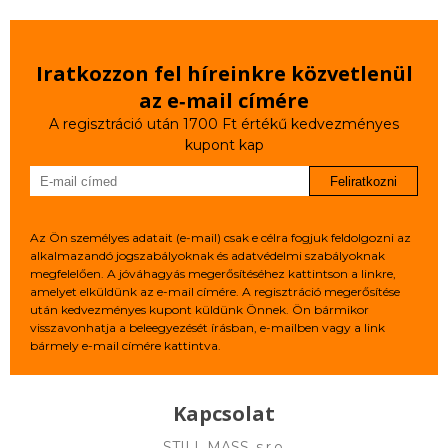
Iratkozzon fel híreinkre közvetlenül
az e‑mail címére
A regisztráció után 1700 Ft értékű kedvezményes
kupont kap
Feliratkozni
Az Ön személyes adatait (e-mail) csak e célra fogjuk feldolgozni az
alkalmazandó jogszabályoknak és adatvédelmi szabályoknak
megfelelően. A jóváhagyás megerősítéséhez kattintson a linkre,
amelyet elküldünk az e-mail címére. A regisztráció megerősítése
után kedvezményes kupont küldünk Önnek. Ön bármikor
visszavonhatja a beleegyezését írásban, e-mailben vagy a link
bármely e-mail címére kattintva.
Kapcsolat
STILL MASS, s.r.o.