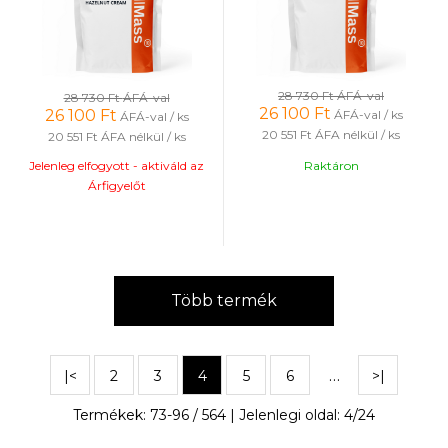
28 730 Ft
ÁFÁ-val
28 730 Ft
ÁFÁ-val
26 100
Ft
26 100
Ft
ÁFÁ-val / ks
ÁFÁ-val / ks
20 551 Ft
ÁFA nélkül / ks
20 551 Ft
ÁFA nélkül / ks
Jelenleg elfogyott - aktiváld az
Raktáron
Árfigyelőt
Több termék
…
|<
2
3
4
5
6
>|
Termékek:
73
-
96
/
564
| Jelenlegi oldal:
4
/
24