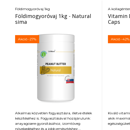
Földimogyoróvaj 1kg
A kollagént
Földimogyoróvaj 1kg - Natural
Vitamin 
sima
Caps
Akció
-27%
Akció
-42%
Alkalmas közvetlen fogyasztásra, illetve ételek
Kiváló vita
készítéséhez is. Fogyasztásával hozájárulunk:
akik maximál
anayagcsere gyorsításához, izomtöveg
egészségüket
növekedéséhez és a jobb emésztéshez.