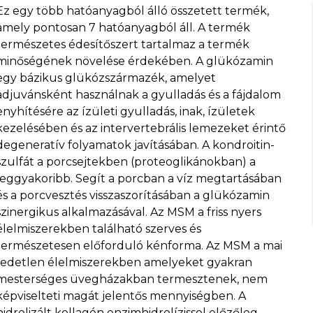
Ez egy több hatóanyagból álló összetett termék,
amely pontosan 7 hatóanyagból áll. A termék
természetes édesítőszert tartalmaz a termék
minőségének növelése érdekében. A glükózamin
egy bázikus glükózszármazék, amelyet
adjuvánsként használnak a gyulladás és a fájdalom
enyhítésére az ízületi gyulladás, inak, ízületek
kezelésében és az intervertebrális lemezeket érintő
degeneratív folyamatok javításában. A kondroitin-
szulfát a porcsejtekben (proteoglikánokban) a
leggyakoribb. Segít a porcban a víz megtartásában
és a porcvesztés visszaszorításában a glükózamin
szinergikus alkalmazásával. Az MSM a friss nyers
élelmiszerekben található szerves és
természetesen előforduló kénforma. Az MSM a mai
fedetlen élelmiszerekben amelyeket gyakran
mesterséges üvegházakban termesztenek, nem
képviselteti magát jelentős mennyiségben. A
hidrolizált kollagén enzimhidrolízissel előzőleg