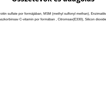
oitin sulfate por formájában, MSM (methyl sulfonyl methan),
Enzimatiku
aszkorbinsav C-vitamin por formában , Citromsav(E330), Silicon dioxid