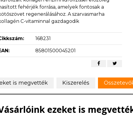
hasított fehérjék forrása, amelyek fontosak a
kötőszövet regenerálásához. A szarvasmarha
kollagén C-vitaminnal gazdagodik
Cikkszám:
168231
EAN:
85801500045201
zeket is megvették
Kiszerelés
Összetevők
Vásárlóink ezeket is megvetté