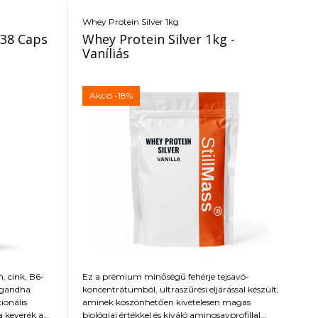
Whey Protein Silver 1kg
38 Caps
Whey Protein Silver 1kg -
Vaníliás
Akció
-18%
 cink, B6-
Ez a prémium minőségű fehérje tejsavó-
agandha
koncentrátumból, ultraszűrési eljárással készült,
ionális
aminek köszönhetően kivételesen magas
a keverék a
biológiai értékkel és kiváló aminosavprofillal