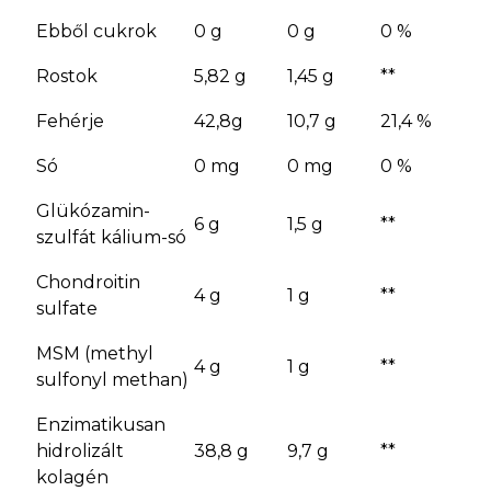
Ebből cukrok
0 g
0 g
0 %
Rostok
5,82 g
1,45 g
**
Fehérje
42,8g
10,7 g
21,4 %
Só
0 mg
0 mg
0 %
Glükózamin-
6 g
1,5 g
**
szulfát kálium-só
Chondroitin
4 g
1 g
**
sulfate
MSM (methyl
4 g
1 g
**
sulfonyl methan)
Enzimatikusan
hidrolizált
38,8 g
9,7 g
**
kolagén