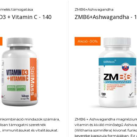
ermelés támogatása
ZMB6+Ashwagandha
D3 + Vitamin C - 140
ZMB6+Ashwagandha - 1
Akció
-30%
minkombináció mindazok számára,
ZMB6 + Ashwagandha magnézium,
isan támogatni szeretnék
vitamin és kiváló minőségű Ashw
, immunitásukat és vitalitásukat.
(Withania somnifera) kivonat funkc
keveréke kapszula formájában. Ez 