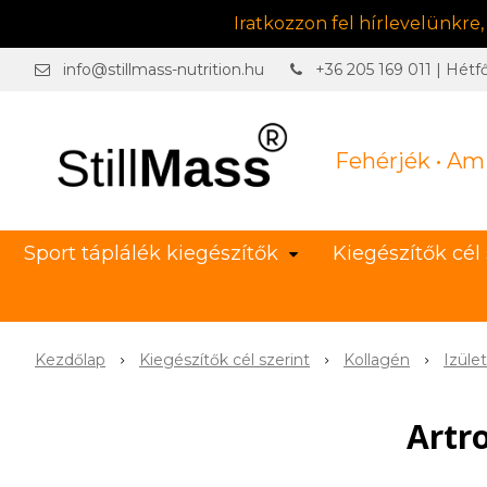
Iratkozzon fel hírlevelünkre
info@stillmass-nutrition.hu
+36 205 169 011 | Hétf
Fehérjék • Am
Sport táplálék kiegészítők
Kiegészítők cél 
Kezdőlap
Kiegészítők cél szerint
Kollagén
Izüle
Artr