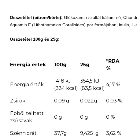
Összetétel (citrom/körte):
Glükózamin-szulfát kálium-só, Chondr
Aquamin F (Lithothamnion Coralloides) por formájában, inulin, L-
Összetétel 100g és 25g:
*RDA
Energia érték
100g
25g
%
1418 kJ
354,5 kJ
Energia érték
4,17 %
(334 kcal)
(83,5 kcal)
Zsírok
0,09 g
0,022g
0,03 %
Ebből telített
0 g
0 g
0 %
zsírsavak
Szénhidrát
37,7g
9,425 g
3,62 %