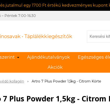
, és jutalmul egy 1700 Ft értékű kedvezményes kupont k
ő – Péntek 7:00-16:30
inosavak • Táplálékkiegészítők
szerint
Ajándékutalványok
Egészséges él
Akciók
tvédő kollagén
Artro 7 Plus Powder 1,5kg - Citrom Körte
o 7 Plus Powder 1,5kg - Citrom 