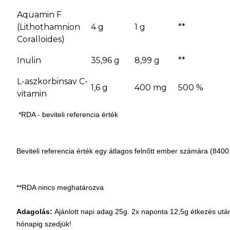
Aquamin F
(Lithothamnion
4 g
1 g
**
Coralloides)
Inulin
35,96 g
8,99 g
**
L-aszkorbinsav C-
1,6 g
400 mg
500 %
vitamin
*RDA - beviteli referencia érték
Beviteli referencia érték egy átlagos felnőtt ember számára (8400
**RDA nincs meghatározva
Adagolás:
Ajánlott napi adag 25g. 2x naponta 12,5g étkezés utá
hónapig szedjük!