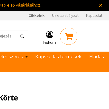
×
ap első vásárlásához.
Cikkeink
Üzletszabályzat
Kapcsolat
Fiókom
elmiszerek
Kapszullás termékek
Eladás
Körte