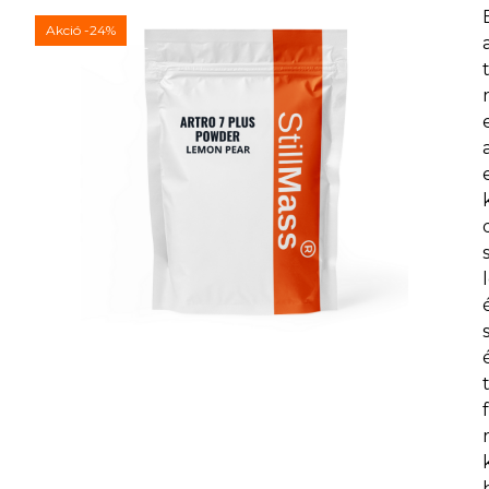
Akció
-24%