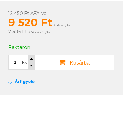
12 450 Ft
ÁFÁ-val
9 520
Ft
ÁFÁ-val / ks
7 496 Ft
ÁFA nélkül / ks
Raktáron
ks
Kosárba
Árfigyelő