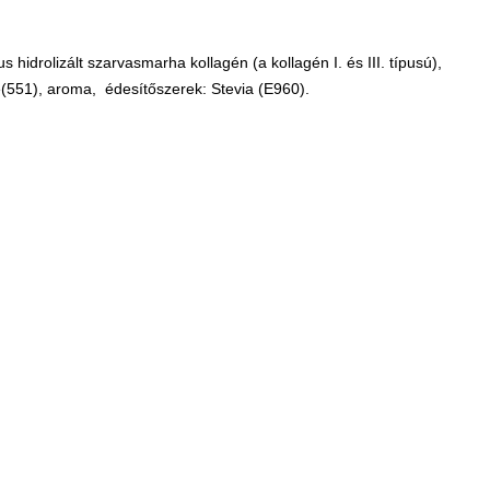
s hidrolizált szarvasmarha kollagén (a kollagén I. és III. típusú)
,
e(551), aroma, édesítőszerek: Stevia (E960).