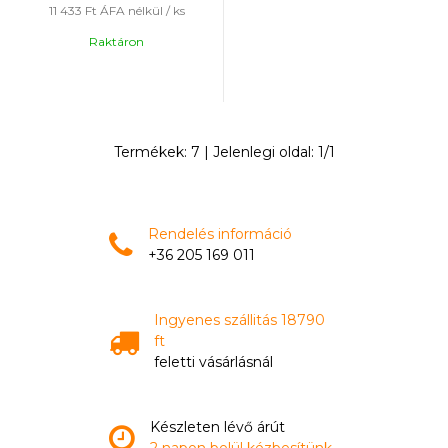
11 433 Ft
ÁFA nélkül / ks
Raktáron
Termékek:
7
| Jelenlegi oldal:
1
/
1
Rendelés információ
+36 205 169 011
Ingyenes szállitás 18790
ft
feletti vásárlásnál
Készleten lévő árút