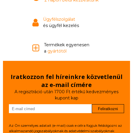
2 napon belül kézbesítünk
Ügyfélszolgálat
és ügyfél kezelés
Termékek egyenesen
a
gyártótól
Iratkozzon fel híreinkre közvetlenül
az e‑mail címére
A regisztráció után 1700 Ft értékű kedvezményes
kupont kap
Feliratkozni
Az Ön személyes adatait (e-mail) csak e célra fogjuk feldolgozni az
alkalmazandó jogszabályoknak és adatvédelmi szabályoknak