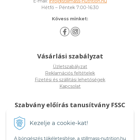
E-mail:
info@stillmass-nutrition.hu
Hétfő – Péntek 7:00-16:30
Kövess minket:
Vásárlási szabályzat
Üzletszabályzat
Reklamációs feltételek
Fizetési és szállitási lehetőségek
Kapcsolat
Szabvány előírás tanusítvány FSSC
22000
Kezelje a cookie-kat!
A böngészés tökéletesítése, a stillmass-nutrition.hu