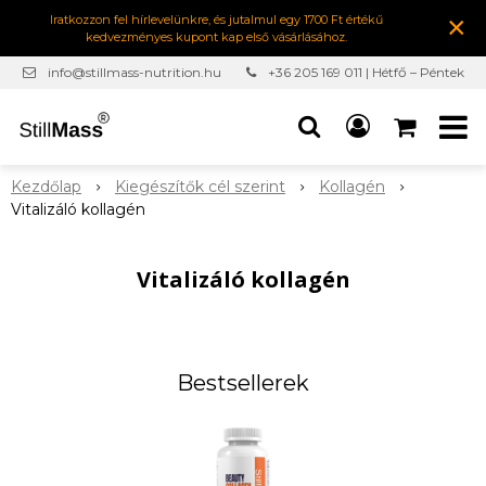
×
Iratkozzon fel hírlevelünkre, és jutalmul egy 1700 Ft értékű
kedvezményes kupont kap első vásárlásához.
info@stillmass-nutrition.hu
+36 205 169 011 | Hétfő – Péntek
7:00-16:30
Kezdőlap
Kiegészítők cél szerint
Kollagén
Vitalizáló kollagén
Vitalizáló kollagén
Bestsellerek