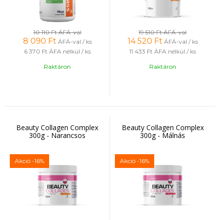
10 110 Ft
ÁFÁ-val
19 510 Ft
ÁFÁ-val
8 090
Ft
14 520
Ft
ÁFÁ-val / ks
ÁFÁ-val / ks
6 370 Ft
ÁFA nélkül / ks
11 433 Ft
ÁFA nélkül / ks
Raktáron
Raktáron
Beauty Collagen Complex
Beauty Collagen Complex
300g - Narancsos
300g - Málnás
Akció
-16%
Akció
-16%