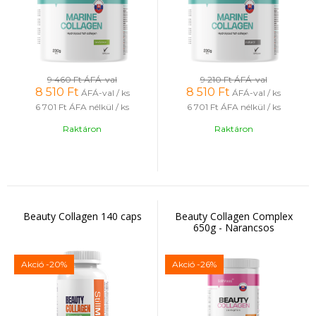
9 460 Ft
ÁFÁ-val
9 210 Ft
ÁFÁ-val
8 510
Ft
8 510
Ft
ÁFÁ-val / ks
ÁFÁ-val / ks
6 701 Ft
ÁFA nélkül / ks
6 701 Ft
ÁFA nélkül / ks
Raktáron
Raktáron
Beauty Collagen 140 caps
Beauty Collagen Complex
650g - Narancsos
Akció
-20%
Akció
-26%