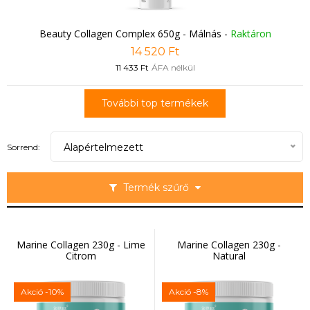
Beauty Collagen Complex 650g - Málnás
-
Raktáron
14 520 Ft
11 433 Ft
ÁFA nélkül
További top termékek
Alapértelmezett
Sorrend:
Termék szűrő
Marine Collagen 230g - Lime
Marine Collagen 230g -
Citrom
Natural
Akció
-10%
Akció
-8%