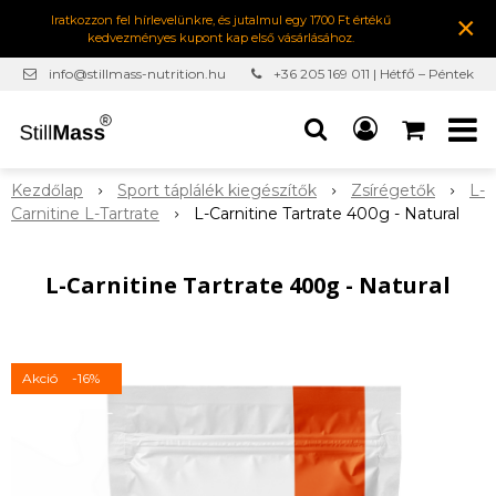
×
Iratkozzon fel hírlevelünkre, és jutalmul egy 1700 Ft értékű
kedvezményes kupont kap első vásárlásához.
info@stillmass-nutrition.hu
+36 205 169 011 | Hétfő – Péntek
7:00-16:30
Kezdőlap
Sport táplálék kiegészítők
Zsírégetők
L-
Carnitine L-Tartrate
L-Carnitine Tartrate 400g - Natural
L-Carnitine Tartrate 400g - Natural
Akció
-16%