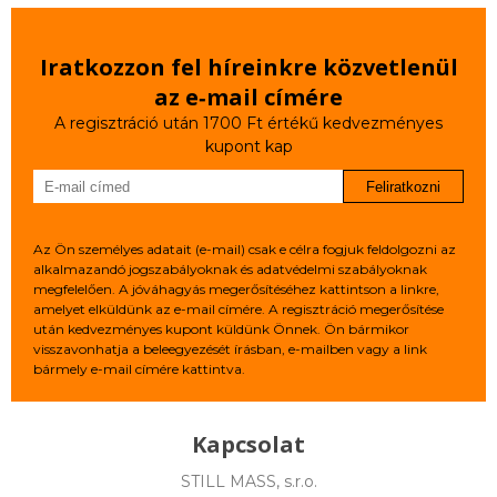
Iratkozzon fel híreinkre közvetlenül
az e‑mail címére
A regisztráció után 1700 Ft értékű kedvezményes
kupont kap
Feliratkozni
Az Ön személyes adatait (e-mail) csak e célra fogjuk feldolgozni az
alkalmazandó jogszabályoknak és adatvédelmi szabályoknak
megfelelően. A jóváhagyás megerősítéséhez kattintson a linkre,
amelyet elküldünk az e-mail címére. A regisztráció megerősítése
után kedvezményes kupont küldünk Önnek. Ön bármikor
visszavonhatja a beleegyezését írásban, e-mailben vagy a link
bármely e-mail címére kattintva.
Kapcsolat
STILL MASS, s.r.o.