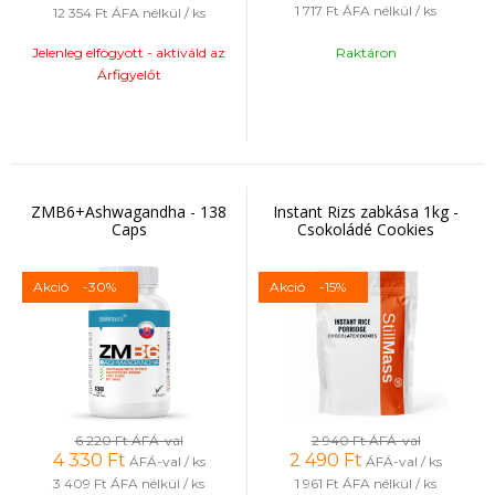
1 717 Ft
ÁFA nélkül / ks
12 354 Ft
ÁFA nélkül / ks
Jelenleg elfogyott - aktiváld az
Raktáron
Árfigyelőt
ZMB6+Ashwagandha - 138
Instant Rizs zabkása 1kg -
Caps
Csokoládé Cookies
Akció
-30%
Akció
-15%
6 220 Ft
ÁFÁ-val
2 940 Ft
ÁFÁ-val
4 330
Ft
2 490
Ft
ÁFÁ-val / ks
ÁFÁ-val / ks
3 409 Ft
ÁFA nélkül / ks
1 961 Ft
ÁFA nélkül / ks