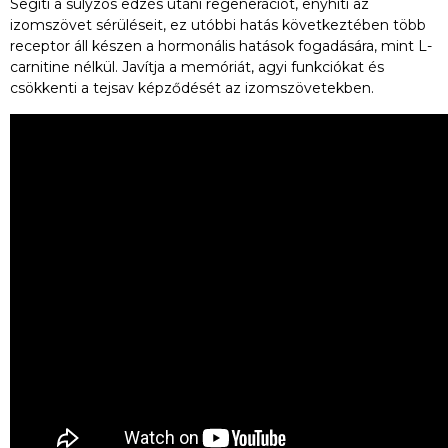
Segíti a súlyzós edzés utáni regenerációt, enyhíti az
izomszövet sérüléseit, ez utóbbi hatás következtében több
receptor áll készen a hormonális hatások fogadására, mint L-
carnitine nélkül. Javítja a memóriát, agyi funkciókat és
csökkenti a tejsav képződését az izomszövetekben.