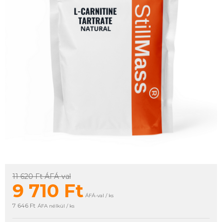
11 620 Ft
ÁFÁ-val
9 710
Ft
ÁFÁ-val / ks
7 646 Ft
ÁFA nélkül / ks