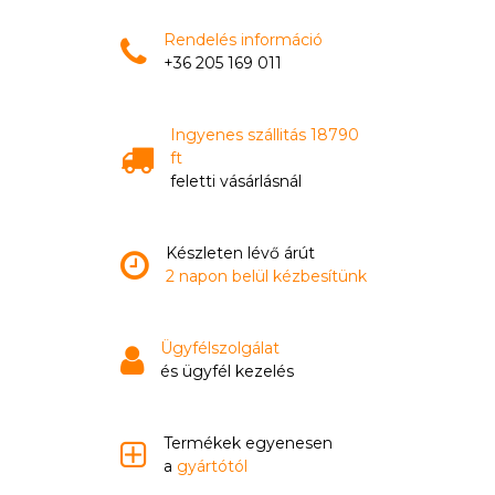
Rendelés információ
+36 205 169 011
Ingyenes szállitás 18790
ft
feletti vásárlásnál
Készleten lévő árút
2 napon belül kézbesítünk
Ügyfélszolgálat
és ügyfél kezelés
Termékek egyenesen
a
gyártótól