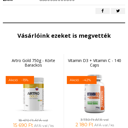
Vásárlóink ezeket is megvették
Artro Gold 750g - Körte
Vitamin D3 + Vitamin C - 140
Barackos
Caps
Akció
-15%
Akció
-42%
3 730 Ft
ÁFÁ-val
18 470 Ft
ÁFÁ-val
2 180
Ft
15 690
Ft
ÁFÁ-val / ks
ÁFÁ-val / ks