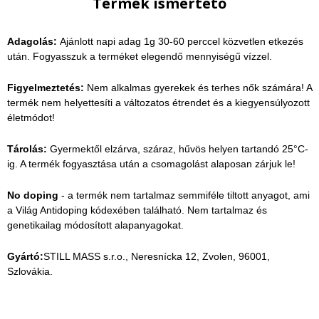
Termék ismertető
Adagolás:
Ajánlott napi adag 1g 30-60 perccel közvetlen etkezés
után. Fogyasszuk a terméket elegendő mennyiségű vízzel.
Figyelmeztetés:
Nem alkalmas gyerekek és terhes nők számára! A
termék nem helyettesíti a változatos étrendet és a kiegyensúlyozott
életmódot!
Tárolás:
Gyermektől elzárva, száraz, hűvös helyen tartandó 25°C-
ig. A termék fogyasztása után a csomagolást alaposan zárjuk le!
No doping
- a termék nem tartalmaz semmiféle tiltott anyagot, ami
a Világ Antidoping kódexében található. Nem tartalmaz és
genetikailag módosított alapanyagokat.
Gyártó:
STILL MASS s.r.o., Neresnícka 12, Zvolen, 96001,
Szlovákia.