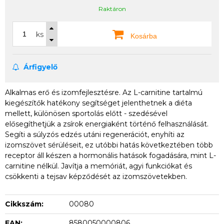
Raktáron
ks
Kosárba
Árfigyelő
Alkalmas erő és izomfejlesztésre. Az L-carnitine tartalmú
kiegészítők hatékony segítséget jelenthetnek a diéta
mellett, különösen sportolás előtt - szedésével
elősegíthetjük a zsírok energiaként történő felhasználását.
Segíti a súlyzós edzés utáni regenerációt, enyhíti az
izomszövet sérüléseit, ez utóbbi hatás következtében több
receptor áll készen a hormonális hatások fogadására, mint L-
carnitine nélkül. Javítja a memóriát, agyi funkciókat és
csökkenti a tejsav képződését az izomszövetekben.
Cikkszám:
00080
EAN:
8580050000806