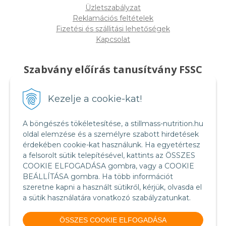
Üzletszabályzat
Reklamációs feltételek
Fizetési és szállitási lehetőségek
Kapcsolat
Szabvány előírás tanusítvány FSSC
22000
Kezelje a cookie-kat!
A böngészés tökéletesítése, a stillmass-nutrition.hu
oldal elemzése és a személyre szabott hirdetések
érdekében cookie-kat használunk. Ha egyetértesz
a felsorolt sütik telepítésével, kattints az ÖSSZES
COOKIE ELFOGADÁSA gombra, vagy a COOKIE
BEÁLLÍTÁSA gombra. Ha több információt
szeretne kapni a használt sütikről, kérjük, olvasda el
a sütik használatára vonatkozó szabályzatunkat.
Food Safety System Certification FSSC 22000
(English version)
ÖSSZES COOKIE ELFOGADÁSA