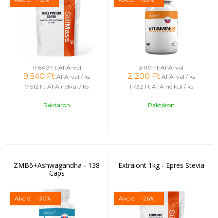
11 640 Ft
ÁFÁ-val
3 110 Ft
ÁFÁ-val
9 540
Ft
2 200
Ft
ÁFÁ-val / ks
ÁFÁ-val / ks
7 512 Ft
ÁFA nélkül / ks
1 732 Ft
ÁFA nélkül / ks
Raktáron
Raktáron
ZMB6+Ashwagandha - 138
Extraiont 1kg - Epres Stevia
Caps
Akció
-30%
Akció
-26%