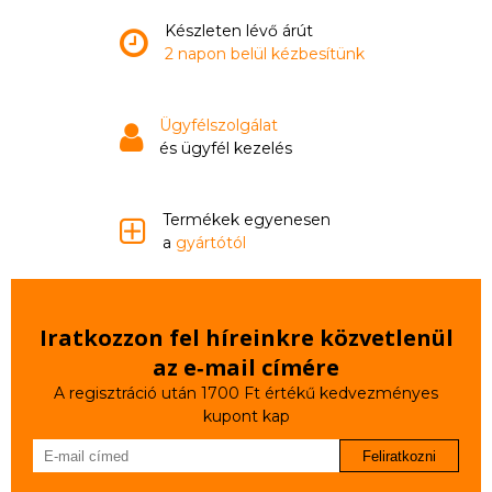
Készleten lévő árút
2 napon belül kézbesítünk
Ügyfélszolgálat
és ügyfél kezelés
Termékek egyenesen
a
gyártótól
Iratkozzon fel híreinkre közvetlenül
az e‑mail címére
A regisztráció után 1700 Ft értékű kedvezményes
kupont kap
Feliratkozni