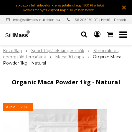
×
Iratkozzon fel hírlevelünkre, és jutalmul egy 1700 Ft értékű
kedvezményes kupont kap első vásárlásához.
info@stillmass-nutrition.hu
+36 205 169 011 | Hétfő – Péntek
7:00-16:30
Kezdőlap
Sport táplálék kiegészítők
Stimuláló és
energizáló termékek
Maca 90 caps
Organic Maca
Powder 1kg - Natural
Organic Maca Powder 1kg - Natural
Akció
-29%