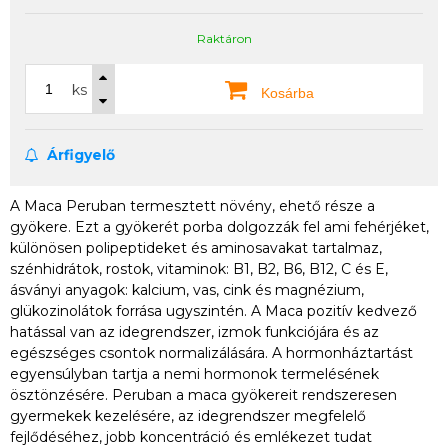
Raktáron
ks
Kosárba
Árfigyelő
A Maca Peruban termesztett növény, ehető része a
gyökere. Ezt a gyökerét porba dolgozzák fel ami fehérjéket,
különösen polipeptideket és aminosavakat tartalmaz,
szénhidrátok, rostok, vitaminok: B1, B2, B6, B12, C és E,
ásványi anyagok: kalcium, vas, cink és magnézium,
glükozinolátok forrása ugyszintén. A Maca pozitív kedvező
hatással van az idegrendszer, izmok funkciójára és az
egészséges csontok normalizálására. A hormonháztartást
egyensúlyban tartja a nemi hormonok termelésének
ösztönzésére. Peruban a maca gyökereit rendszeresen
gyermekek kezelésére, az idegrendszer megfelelő
fejlődéséhez, jobb koncentráció és emlékezet tudat