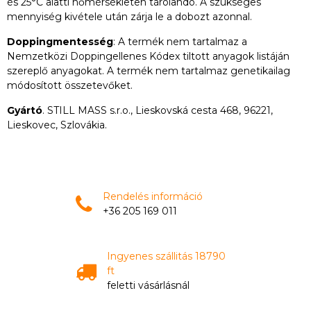
és 25°C alatti hőmérsékleten tárolandó. A szükséges
mennyiség kivétele után zárja le a dobozt azonnal.
Doppingmentesség
: A termék nem tartalmaz a
Nemzetközi Doppingellenes Kódex tiltott anyagok listáján
szereplő anyagokat. A termék nem tartalmaz genetikailag
módosított összetevőket.
Gyártó
. STILL MASS s.r.o., Lieskovská cesta 468, 96221,
Lieskovec, Szlovákia.
Rendelés információ
+36 205 169 011
Ingyenes szállitás 18790
ft
feletti vásárlásnál