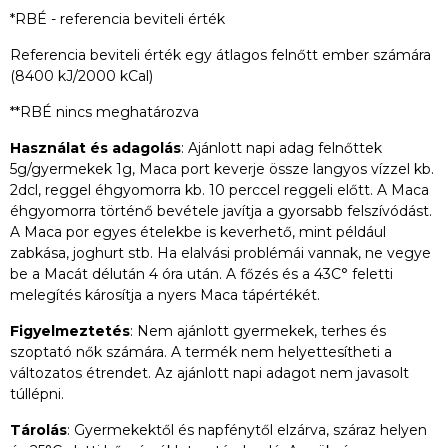
*RBÉ - referencia beviteli érték
Referencia beviteli érték egy átlagos felnőtt ember számára
(8400 kJ/2000 kCal)
**RBÉ nincs meghatározva
Használat és adagolás
: Ajánlott napi adag felnőttek
5g/gyermekek 1g, Maca port keverje össze langyos vízzel kb.
2dcl, reggel éhgyomorra kb. 10 perccel reggeli előtt. A Maca
éhgyomorra történő bevétele javítja a gyorsabb felszívódást.
A Maca por egyes ételekbe is keverhető, mint például
zabkása, joghurt stb. Ha elalvási problémái vannak, ne vegye
be a Macát délután 4 óra után. A főzés és a 43C° feletti
melegítés károsítja a nyers Maca tápértékét.
Figyelmeztetés
: Nem ajánlott gyermekek, terhes és
szoptató nők számára. A termék nem helyettesítheti a
változatos étrendet. Az ajánlott napi adagot nem javasolt
túllépni.
Tárolás
: Gyermekektől és napfénytől elzárva, száraz helyen