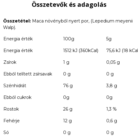
Összetevők és adagolás
Összetétel:
Maca növényből nyert por, (Lepedium meyenii
Walp).
Energia érték
100g
5g
Energia érték
1512 kJ (360kCal)
75,6 kJ (18 kCal
Zsírok
1 g
0,05 g
Ebből telített zsírsavak
0 g
0 g
Szénhidrát
76 g
3,8 g
Ebből cukrok
0g
0g
Rostok
26 g
1,3 %
Fehérje
12 g
0,6 g
Só
0 g
0 g