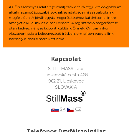
Az Ön személyes adatait (e-mail) csak e célra fogjuk feldolgozni az
alkalmazandó jogszabályoknak és adatvédelmi szabályoknak
megfelelően. A jóváhagyás megerősítéséhez kattintson a linkre,
amelyet elküldünk az e-mail címére. A regisztráció megerősítése
után kedvezményes kupont küldünk Önnek. Ön bármikor
visszavonhatja a beleegyezését írásban, e-mailben vagy a link
bármely e-mail címére kattintva.
Kapcsolat
STILL MASS, s.r.o.
Lieskovská cesta 468
962 21, Lieskovec
SLOVAKIA
SK
CZ
Telefonos ügyfélszolgálat