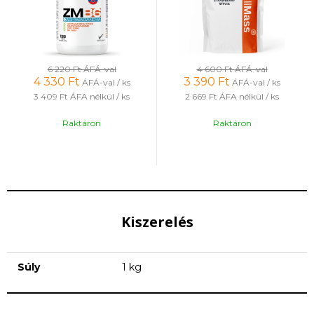
6 220 Ft
ÁFÁ-val
4 600 Ft
ÁFÁ-val
4 330
Ft
3 390
Ft
ÁFÁ-val / ks
ÁFÁ-val / ks
3 409 Ft
ÁFA nélkül / ks
2 669 Ft
ÁFA nélkül / ks
Raktáron
Raktáron
Kiszerelés
Súly
1 kg