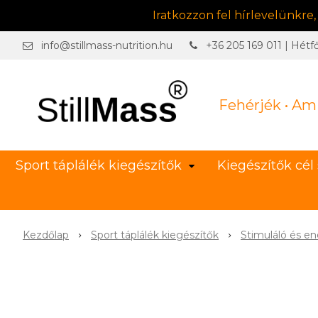
Iratkozzon fel hírlevelünkre
info@stillmass-nutrition.hu
+36 205 169 011 | Hétf
Fehérjék • Am
Sport táplálék kiegészítők
Kiegészítők cél 
Kezdőlap
Sport táplálék kiegészítők
Stimuláló és e