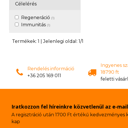
fenntartásához. 5
Célelérés
Ashwagandha kivo
withanolidot tartal
Regeneráció
egy adagban), amel
(1)
összetevője.
Immunitás
(1)
Termékek:
1
| Jelenlegi oldal:
1
/
1
Ingyenes szá
Rendelés információ
18790 ft
+36 205 169 011
feletti vásár
Iratkozzon fel híreinkre közvetlenül az e‑mai
A regisztráció után 1700 Ft értékű kedvezményes
kap