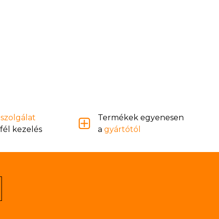
szolgálat
Termékek egyenesen
fél kezelés
a
gyártótól