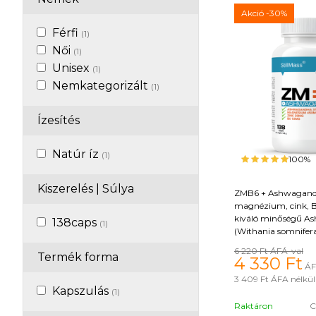
Akció
-30%
Férfi
(1)
Női
(1)
Unisex
(1)
Nemkategorizált
(1)
Ízesítés
Natúr íz
(1)
100%
Kiszerelés | Súlya
ZMB6 + Ashwagan
magnézium, cink, B
kiváló minőségű A
138caps
(1)
(Withania somnifera
funkcionális keveré
6 220 Ft
ÁFÁ-val
Termék forma
formájában. Ez a k
4 330
Ft
ÁF
lévő anyagoknak k
3 409 Ft
ÁFA nélkül 
számos pozitív hatá
Kapszulás
(1)
szervezetre, hozzájá
Raktáron
C
normál tesztosztero