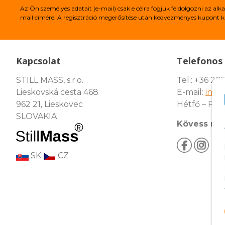
Az Ön személyes adatait (e-mail) csak e célra fogjuk feldolgozni az 
mail címére. A regisztráció megerősítése után kedvezményes kupont k
Kapcsolat
Telefonos 
STILL MASS, s.r.o.
Tel.: +36 205
Lieskovská cesta 468
E-mail:
info
962 21, Lieskovec
Hétfő – Pén
SLOVAKIA
Kövess min
SK
CZ