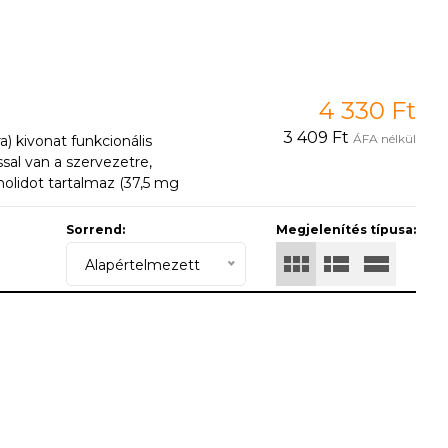
4 330 Ft
3 409 Ft
ÁFA nélkül
 kivonat funkcionális
al van a szervezetre,
olidot tartalmaz (37,5 mg
Sorrend:
Megjelenítés típusa:
Alapértelmezett