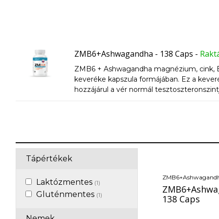
ZMB6+Ashwagandha - 138 Caps
-
Rakt
ZMB6 + Ashwagandha magnézium, cink, B6-
keveréke kapszula formájában. Ez a kever
hozzájárul a vér normál tesztoszteronszi
egy adagban), amely a fő összetevője.
Tápértékek
ZMB6+Ashwagand
Laktózmentes
(1)
ZMB6+Ashwag
Gluténmentes
(1)
138 Caps
Nemek