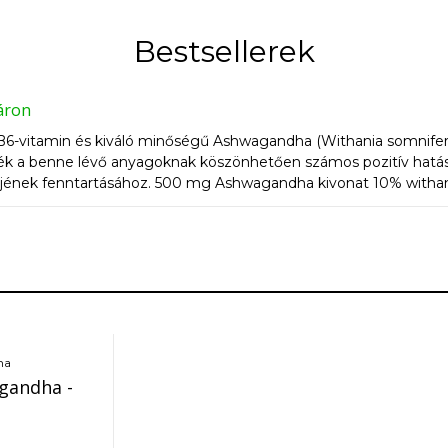
Bestsellerek
áron
vitamin és kiváló minőségű Ashwagandha (Withania somnifera)
ék a benne lévő anyagoknak köszönhetően számos pozitív hatáss
ntjének fenntartásához. 500 mg Ashwagandha kivonat 10% withan
ha
andha -