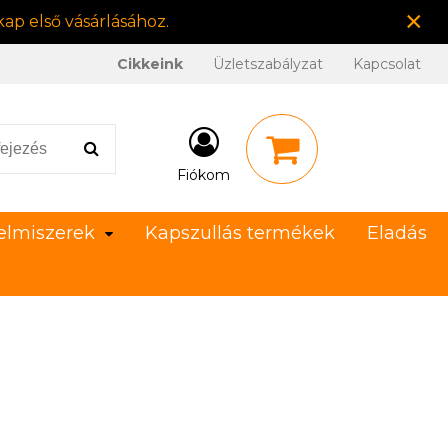
×
ap első vásárlásához.
Cikkeink
Üzletszabályzat
Kapcsolat
Fiókom
elmiszerek
Kapszullás termékek
Eladás