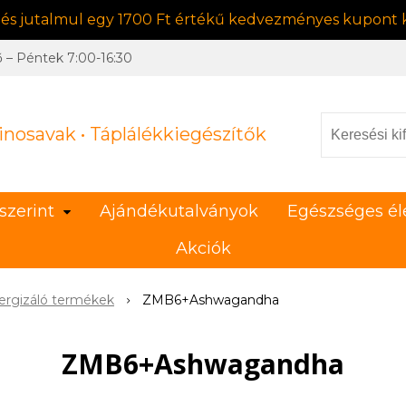
, és jutalmul egy 1700 Ft értékű kedvezményes kupont k
ő – Péntek 7:00-16:30
inosavak • Táplálékkiegészítők
szerint
Ajándékutalványok
Egészséges él
Akciók
nergizáló termékek
ZMB6+Ashwagandha
ZMB6+Ashwagandha