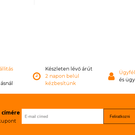
00 mg
nat 10%
maz (37,5 mg
y a fő
llitás
Készleten lévő árút
Ügyfél
2 napon belül
és ügy
lásnál
kézbesítünk
l címére
Feliratkozni
 kupont