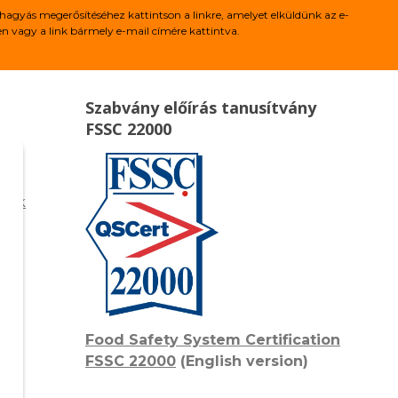
hagyás megerősítéséhez kattintson a linkre, amelyet elküldünk az e-
 vagy a link bármely e-mail címére kattintva.
Szabvány előírás tanusítvány
FSSC 22000
égek
Food Safety System Certification
FSSC 22000
(English version)