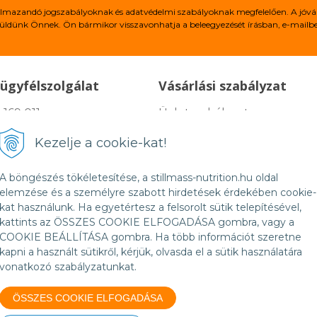
alkalmazandó jogszabályoknak és adatvédelmi szabályoknak megfelelően. A jóvá
üldünk Önnek. Ön bármikor visszavonhatja a beleegyezését írásban, e-mailben
ügyfélszolgálat
Vásárlási szabályzat
 169 011
Üzletszabályzat
@stillmass-nutrition.hu
Reklamációs feltételek
Kezelje a cookie-kat!
tek 7:00-16:30
Fizetési és szállitási lehetős
ket:
A böngészés tökéletesítése, a stillmass-nutrition.hu oldal
Kapcsolat
elemzése és a személyre szabott hirdetések érdekében cookie-
kat használunk. Ha egyetértesz a felsorolt sütik telepítésével,
kattints az ÖSSZES COOKIE ELFOGADÁSA gombra, vagy a
COOKIE BEÁLLÍTÁSA gombra. Ha több információt szeretne
kapni a használt sütikről, kérjük, olvasda el a sütik használatára
vonatkozó szabályzatunkat.
ÖSSZES COOKIE ELFOGADÁSA