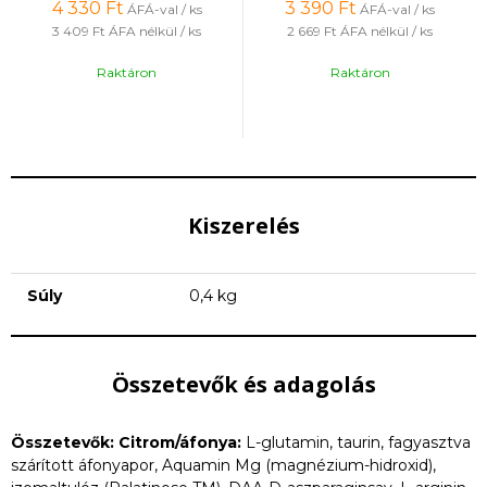
4 330
Ft
3 390
Ft
ÁFÁ-val / ks
ÁFÁ-val / ks
3 409 Ft
ÁFA nélkül / ks
2 669 Ft
ÁFA nélkül / ks
Raktáron
Raktáron
Kiszerelés
Súly
0,4 kg
Összetevők és adagolás
Összetevők: Citrom/áfonya:
L-glutamin, taurin, fagyasztva
szárított áfonyapor, Aquamin Mg (magnézium-hidroxid),