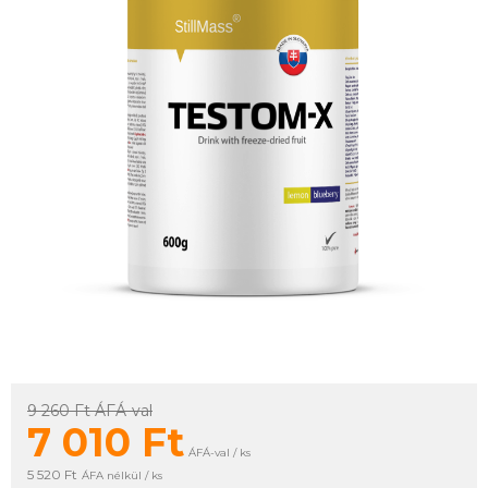
9 260 Ft
ÁFÁ-val
7 010
Ft
ÁFÁ-val / ks
5 520 Ft
ÁFA nélkül / ks