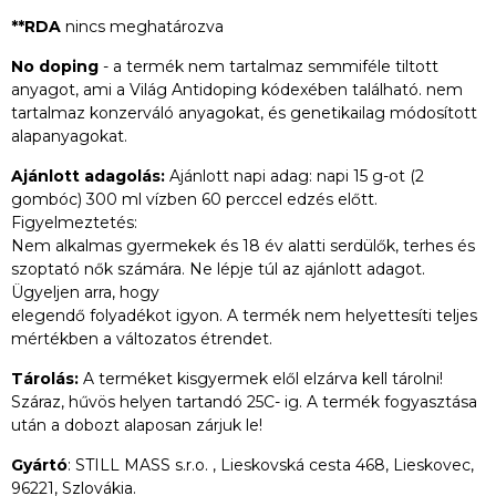
**RDA
nincs meghatározva
No doping
- a termék nem tartalmaz semmiféle tiltott
anyagot, ami a Világ Antidoping kódexében található. nem
tartalmaz konzerváló anyagokat, és genetikailag módosított
alapanyagokat.
Ajánlott adagolás:
Ajánlott napi adag: napi 15 g-ot (2
gombóc) 300 ml vízben 60 perccel edzés előtt.
Figyelmeztetés:
Nem alkalmas gyermekek és 18 év alatti serdülők, terhes és
szoptató nők számára. Ne lépje túl az ajánlott adagot.
Ügyeljen arra, hogy
elegendő folyadékot igyon. A termék nem helyettesíti teljes
mértékben a változatos étrendet.
Tárolás:
A terméket kisgyermek elől elzárva kell tárolni!
Száraz, hűvös helyen tartandó 25C- ig. A termék fogyasztása
után a dobozt alaposan zárjuk le!
Gyártó
: STILL MASS s.r.o. , Lieskovská cesta 468, Lieskovec,
96221, Szlovákia.