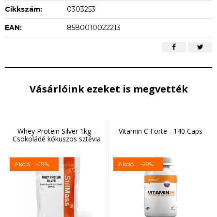
Cikkszám:
0303253
EAN:
8580010022213
Vásárlóink ezeket is megvették
Whey Protein Silver 1kg -
Vitamin C Forte - 140 Caps
Csokoládé kókuszos sztévia
Akció
-18%
Akció
-29%