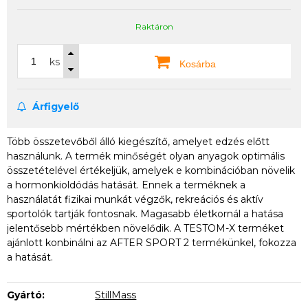
Raktáron
ks
Kosárba
Árfigyelő
Több összetevőből álló kiegészítő, amelyet edzés előtt
használunk. A termék minőségét olyan anyagok optimális
összetételével értékeljük, amelyek e kombinációban növelik
a hormonkioldódás hatását. Ennek a terméknek a
használatát fizikai munkát végzők, rekreációs és aktív
sportolók tartják fontosnak. Magasabb életkornál a hatása
jelentősebb mértékben növelődik. A TESTOM-X terméket
ajánlott konbinálni az AFTER SPORT 2 termékünkel, fokozza
a hatását.
Gyártó:
StillMass