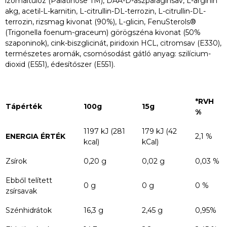
izomaltulóz (Palatinose TM), DAA-D-aszparaginsav, L-arginin
akg, acetil-L-karnitin, L-citrullin-DL-terrozin, L-citrullin-DL-
terrozin, rizsmag kivonat (90%), L-glicin, FenuSterols®
(Trigonella foenum-graceum) görögszéna kivonat (50%
szaponinok), cink-biszglicinát, piridoxin HCL, citromsav (E330),
természetes aromák, csomósodást gátló anyag: szilícium-
dioxid (E551), édesítőszer (E551).
*RVH
Tápérték
100g
15g
%
1197 kJ (281
179 kJ (42
ENERGIA ÉRTÉK
2,1 %
kcal)
kCal)
Zsírok
0,20 g
0,02 g
0,03 %
Ebből telített
0 g
0 g
0 %
zsírsavak
Szénhidrátok
16,3 g
2,45 g
0,95%