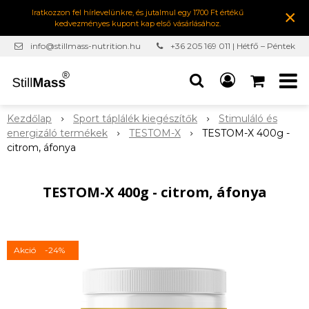
×
Iratkozzon fel hírlevelünkre, és jutalmul egy 1700 Ft értékű
kedvezményes kupont kap első vásárlásához.
info@stillmass-nutrition.hu
+36 205 169 011 | Hétfő – Péntek
7:00-16:30
Kezdőlap
Sport táplálék kiegészítők
Stimuláló és
energizáló termékek
TESTOM-X
TESTOM-X 400g -
citrom, áfonya
TESTOM-X 400g - citrom, áfonya
Akció
-24%