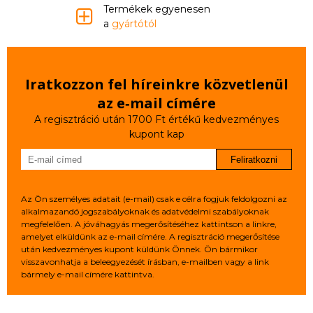
Termékek egyenesen
a
gyártótól
Iratkozzon fel híreinkre közvetlenül
az e‑mail címére
A regisztráció után 1700 Ft értékű kedvezményes
kupont kap
Feliratkozni
Az Ön személyes adatait (e-mail) csak e célra fogjuk feldolgozni az
alkalmazandó jogszabályoknak és adatvédelmi szabályoknak
megfelelően. A jóváhagyás megerősítéséhez kattintson a linkre,
amelyet elküldünk az e-mail címére. A regisztráció megerősítése
után kedvezményes kupont küldünk Önnek. Ön bármikor
visszavonhatja a beleegyezését írásban, e-mailben vagy a link
bármely e-mail címére kattintva.