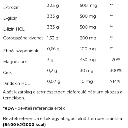
3,33 g
500 mg
**
L-tirozin
3,33 g
500 mg
**
L-glicin
3,33 g
500 mg
**
L-lizin HCL
Görögszéna kivonat
1,33 g
200 mg
**
0,66 g
100 mg
**
Ebből szaponinok
3 g
450 mg
120%
Magnézium
0,2 g
30 mg
300%
Cink
0,07 g
10 mg
714%
Piridoxin HCL
A sót kizárólag a természetben előforduló nátrium okozza a
temékben.
*RDA
- beviteli referencia érték
Beviteli referencia érték egy átlagos felnőtt ember számára
(8400 kJ/2000 kcal)