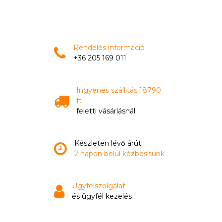
Rendelés információ
+36 205 169 011
Ingyenes szállitás 18790
ft
feletti vásárlásnál
Készleten lévő árút
2 napon belül kézbesítünk
Ügyfélszolgálat
és ügyfél kezelés