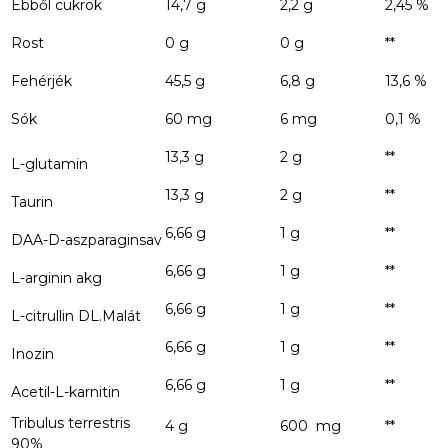
Ebből cukrok
14,7 g
2,2 g
2,45 %
Rost
0 g
0 g
**
Fehérjék
45,5 g
6,8 g
13,6 %
Sók
60 mg
6 mg
0,1 %
13,3 g
2 g
**
L-glutamin
13,3 g
2 g
**
Taurin
6,66 g
1 g
**
DAA-D-aszparaginsav
6,66 g
1 g
**
L-arginin akg
6,66 g
1 g
**
L-citrullin DL.Malát
6,66 g
1 g
**
Inozin
6,66 g
1 g
**
Acetil-L-karnitin
Tribulus terrestris
4 g
600 mg
**
90%