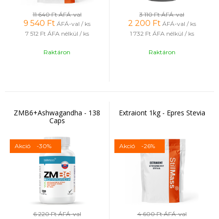
11 640 Ft
ÁFÁ-val
3 110 Ft
ÁFÁ-val
9 540
Ft
2 200
Ft
ÁFÁ-val / ks
ÁFÁ-val / ks
7 512 Ft
ÁFA nélkül / ks
1 732 Ft
ÁFA nélkül / ks
Raktáron
Raktáron
ZMB6+Ashwagandha - 138
Extraiont 1kg - Epres Stevia
Caps
Akció
-30%
Akció
-26%
6 220 Ft
ÁFÁ-val
4 600 Ft
ÁFÁ-val