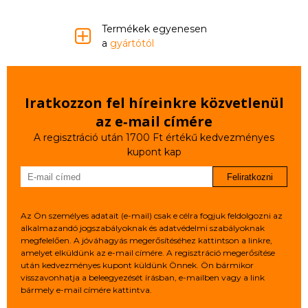
Termékek egyenesen
a
gyártótól
Iratkozzon fel híreinkre közvetlenül
az e‑mail címére
A regisztráció után 1700 Ft értékű kedvezményes
kupont kap
Feliratkozni
Az Ön személyes adatait (e-mail) csak e célra fogjuk feldolgozni az
alkalmazandó jogszabályoknak és adatvédelmi szabályoknak
megfelelően. A jóváhagyás megerősítéséhez kattintson a linkre,
amelyet elküldünk az e-mail címére. A regisztráció megerősítése
után kedvezményes kupont küldünk Önnek. Ön bármikor
visszavonhatja a beleegyezését írásban, e-mailben vagy a link
bármely e-mail címére kattintva.