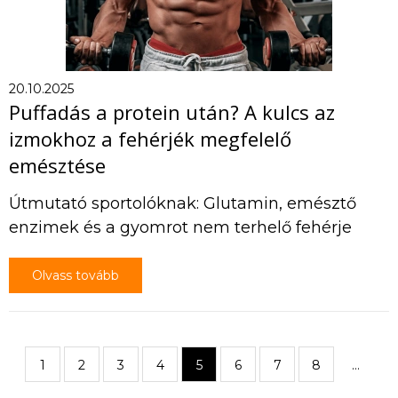
20.10.2025
Puffadás a protein után? A kulcs az
izmokhoz a fehérjék megfelelő
emésztése
Útmutató sportolóknak: Glutamin, emésztő
enzimek és a gyomrot nem terhelő fehérje
Olvass tovább
1
2
3
4
5
6
7
8
…