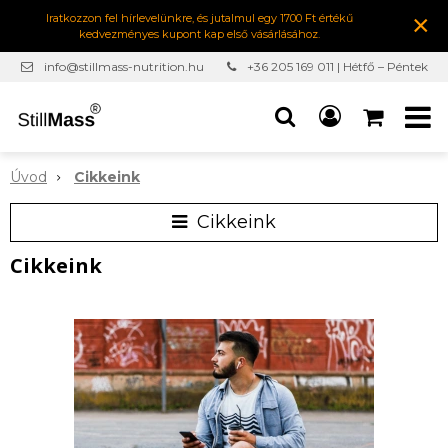
×
Iratkozzon fel hírlevelünkre, és jutalmul egy 1700 Ft értékű
kedvezményes kupont kap első vásárlásához.
info@stillmass-nutrition.hu
+36 205 169 011 | Hétfő – Péntek
7:00-16:30
Úvod
Cikkeink
Cikkeink
Cikkeink