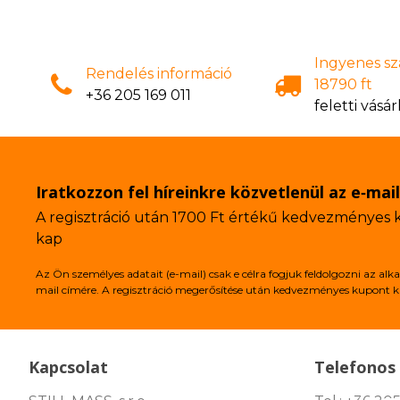
Ingyenes szá
Rendelés információ
18790 ft
+36 205 169 011
feletti vásár
Iratkozzon fel híreinkre közvetlenül az e‑mai
A regisztráció után 1700 Ft értékű kedvezményes
kap
Az Ön személyes adatait (e-mail) csak e célra fogjuk feldolgozni az 
mail címére. A regisztráció megerősítése után kedvezményes kupont k
Kapcsolat
Telefonos 