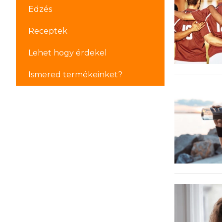
Edzés
Receptek
Lehet hogy érdekel
Ismered termékeinket?