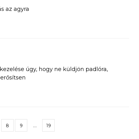
s az agyra
s kezelése úgy, hogy ne küldjön padlóra,
erősítsen
…
8
9
19