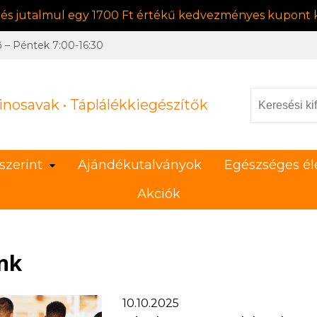
, és jutalmul egy 1700 Ft értékű kedvezményes kupont k
ő – Péntek 7:00-16:30
inosavak • Táplálékkiegészítők
szerint
Ajándékutalványok
Egészséges él
Akciók
nk
10.10.2025