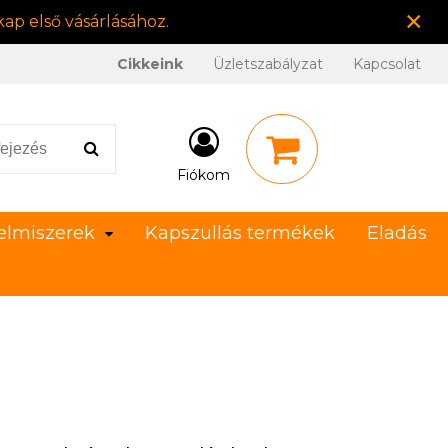
×
ap első vásárlásához.
Cikkeink
Üzletszabályzat
Kapcsolat
Fiókom
elmiszerek
Kapszullás termékek
Eladás