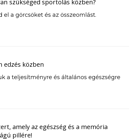
 van szükséged sportolás közben?
d el a görcsöket és az összeomlást.
n edzés közben
suk a teljesítményre és általános egészségre
szert, amely az egészség és a memória
gú pillére!