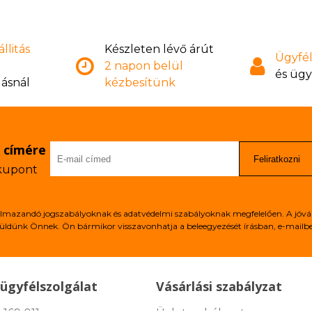
llitás
Készleten lévő árút
Ügyfél
2 napon belül
és ügy
lásnál
kézbesítünk
l címére
Feliratkozni
 kupont
alkalmazandó jogszabályoknak és adatvédelmi szabályoknak megfelelően. A jóvá
üldünk Önnek. Ön bármikor visszavonhatja a beleegyezését írásban, e-mailben
ügyfélszolgálat
Vásárlási szabályzat