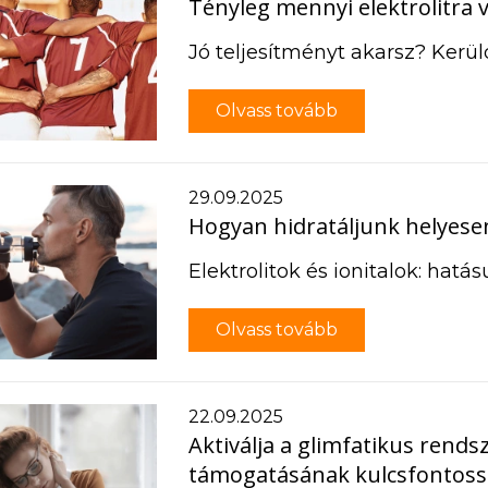
Tényleg mennyi elektrolitra
Jó teljesítményt akarsz? Kerül
Olvass tovább
29.09.2025
Hogyan hidratáljunk helyese
Elektrolitok és ionitalok: hatá
Olvass tovább
22.09.2025
Aktiválja a glimfatikus rend
támogatásának kulcsfontossá