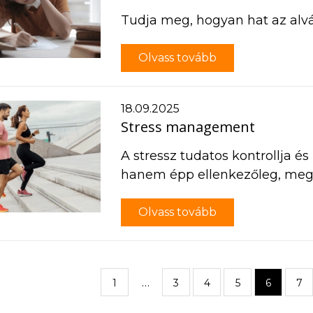
Tudja meg, hogyan hat az alvá
Olvass tovább
18.09.2025
Stress management
A stressz tudatos kontrollja é
hanem épp ellenkezőleg, meg
Olvass tovább
…
1
3
4
5
6
7