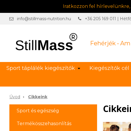
Iratkozzon fel hírlevelünkre
info@stillmass-nutrition.hu
+36 205 169 011 | Hétf
Fehérjék • Am
Sport táplálék kiegészítők
Kiegészítők cél 
Úvod
Cikkeink
Cikkei
Sport és egészség
Termékösszehasonlítás