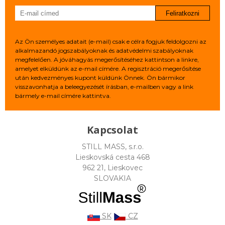
Feliratkozni
Az Ön személyes adatait (e-mail) csak e célra fogjuk feldolgozni az
alkalmazandó jogszabályoknak és adatvédelmi szabályoknak
megfelelően. A jóváhagyás megerősítéséhez kattintson a linkre,
amelyet elküldünk az e-mail címére. A regisztráció megerősítése
után kedvezményes kupont küldünk Önnek. Ön bármikor
visszavonhatja a beleegyezését írásban, e-mailben vagy a link
bármely e-mail címére kattintva.
Kapcsolat
STILL MASS, s.r.o.
Lieskovská cesta 468
962 21, Lieskovec
SLOVAKIA
SK
CZ