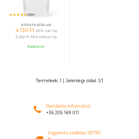
100%
5 790 Ft
ÁFÁ-val
4 130
Ft
ÁFÁ-val / ks
3 252 Ft
ÁFA nélkül / ks
Raktáron
Termékek:
1
| Jelenlegi oldal:
1
/
1
Rendelés információ
+36 205 169 011
Ingyenes szállitás 18790