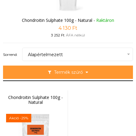
Chondroitin Sulphate 100g - Natural
-
Raktáron
4 130 Ft
3 252 Ft
ÁFA nélkül
Alapértelmezett
Sorrend:
Termék szűrő
Chondroitin Sulphate 100g -
Natural
Akció
-29%