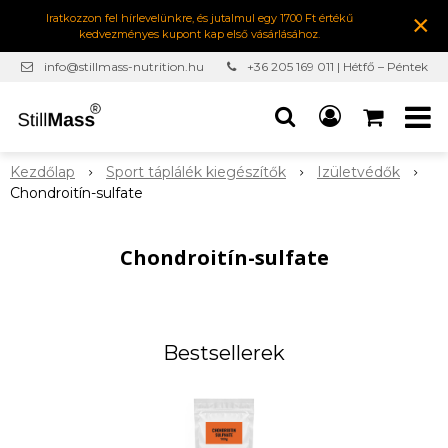
×
Iratkozzon fel hírlevelünkre, és jutalmul egy 1700 Ft értékű
kedvezményes kupont kap első vásárlásához.
info@stillmass-nutrition.hu
+36 205 169 011 | Hétfő – Péntek
7:00-16:30
Kezdőlap
Sport táplálék kiegészítők
Izületvédők
Chondroitín-sulfate
Chondroitín-sulfate
Bestsellerek