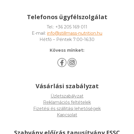
Telefonos ügyfélszolgálat
Tel.: +36 205 169 011
E-mail:
info@stillmass-nutrition.hu
Hétfő – Péntek 7:00-16:30
Kövess minket:
Vásárlási szabályzat
Üzletszabályzat
Reklamációs feltételek
Fizetési és szállitási lehetőségek
Kapcsolat
Szabvány előírás tanusítvány FSSC