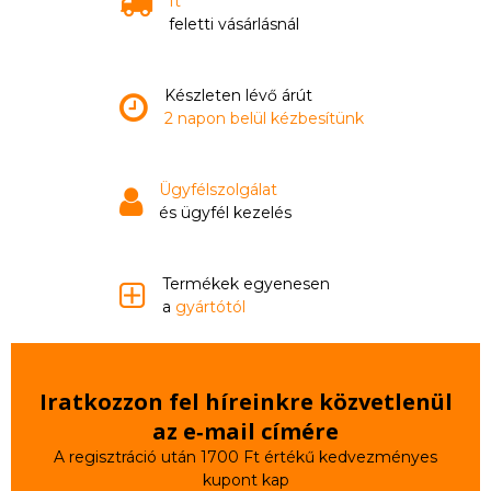
ft
feletti vásárlásnál
Készleten lévő árút
2 napon belül kézbesítünk
Ügyfélszolgálat
és ügyfél kezelés
Termékek egyenesen
a
gyártótól
Iratkozzon fel híreinkre közvetlenül
az e‑mail címére
A regisztráció után 1700 Ft értékű kedvezményes
kupont kap