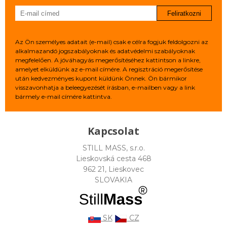
Feliratkozni
Az Ön személyes adatait (e-mail) csak e célra fogjuk feldolgozni az
alkalmazandó jogszabályoknak és adatvédelmi szabályoknak
megfelelően. A jóváhagyás megerősítéséhez kattintson a linkre,
amelyet elküldünk az e-mail címére. A regisztráció megerősítése
után kedvezményes kupont küldünk Önnek. Ön bármikor
visszavonhatja a beleegyezését írásban, e-mailben vagy a link
bármely e-mail címére kattintva.
Kapcsolat
STILL MASS, s.r.o.
Lieskovská cesta 468
962 21, Lieskovec
SLOVAKIA
SK
CZ