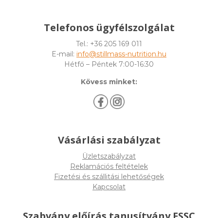
Telefonos ügyfélszolgálat
Tel.: +36 205 169 011
E-mail:
info@stillmass-nutrition.hu
Hétfő – Péntek 7:00-16:30
Kövess minket:
Vásárlási szabályzat
Üzletszabályzat
Reklamációs feltételek
Fizetési és szállitási lehetőségek
Kapcsolat
Szabvány előírás tanusítvány FSSC