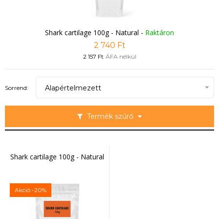
Shark cartilage 100g - Natural
-
Raktáron
2 740 Ft
2 157 Ft
ÁFA nélkül
Alapértelmezett
Sorrend:
Termék szűrő
Shark cartilage 100g - Natural
Akció
-20%