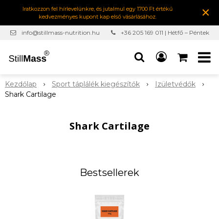
×
Iratkozzon fel hírlevelünkre, és jutalmul egy 1700 Ft értékű
kedvezményes kupont kap első vásárlásához.
info@stillmass-nutrition.hu
+36 205 169 011 | Hétfő – Péntek
7:00-16:30
Kezdőlap
Sport táplálék kiegészítők
Izületvédők
Shark Cartilage
Shark Cartilage
Bestsellerek