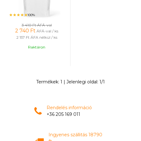
100%
3 410 Ft
ÁFÁ-val
2 740
Ft
ÁFÁ-val / ks
2 157 Ft
ÁFA nélkül / ks
Raktáron
Termékek:
1
| Jelenlegi oldal:
1
/
1
Rendelés információ
+36 205 169 011
Ingyenes szállitás 18790