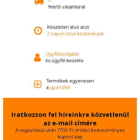
ft
feletti vásárlásnál
Készleten lévő árút
2 napon belül kézbesítünk
Ügyfélszolgálat
és ügyfél kezelés
Termékek egyenesen
a
gyártótól
Iratkozzon fel híreinkre közvetlenül
az e‑mail címére
A regisztráció után 1700 Ft értékű kedvezményes
kupont kap