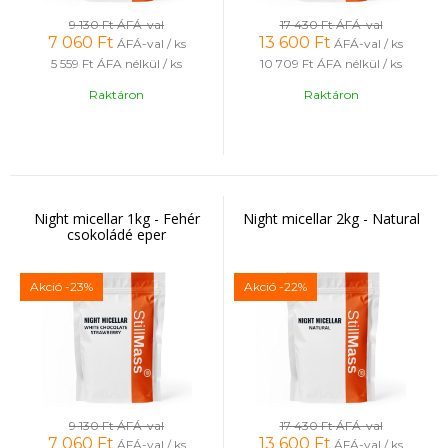
9 130 Ft
ÁFÁ-val
17 430 Ft
ÁFÁ-val
7 060
Ft
13 600
Ft
ÁFÁ-val / ks
ÁFÁ-val / ks
5 559 Ft
ÁFA nélkül / ks
10 709 Ft
ÁFA nélkül / ks
Raktáron
Raktáron
Night micellar 1kg - Fehér
Night micellar 2kg - Natural
csokoládé eper
Akció
-23%
Akció
-22%
9 130 Ft
ÁFÁ-val
17 430 Ft
ÁFÁ-val
7 060
Ft
13 600
Ft
ÁFÁ-val / ks
ÁFÁ-val / ks