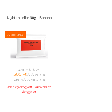
Night micellar 30g - Banana
Akció
-36%
470 Ft
ÁFÁ-val
300
Ft
ÁFÁ-val / ks
236 Ft
ÁFA nélkül / ks
Jelenleg elfogyott - aktiváld az
Árfigyelőt