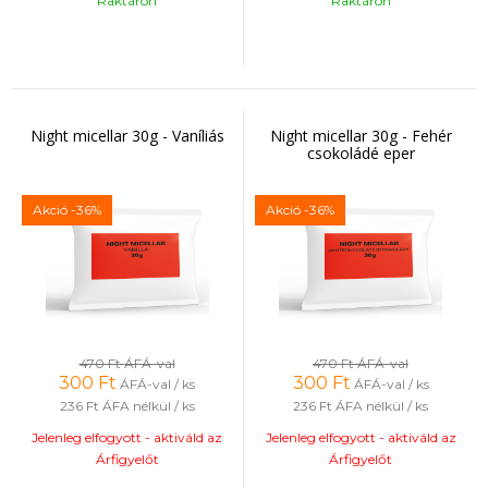
Raktáron
Raktáron
Night micellar 30g - Vaníliás
Night micellar 30g - Fehér
csokoládé eper
Akció
-36%
Akció
-36%
470 Ft
ÁFÁ-val
470 Ft
ÁFÁ-val
300
Ft
300
Ft
ÁFÁ-val / ks
ÁFÁ-val / ks
236 Ft
ÁFA nélkül / ks
236 Ft
ÁFA nélkül / ks
Jelenleg elfogyott - aktiváld az
Jelenleg elfogyott - aktiváld az
Árfigyelőt
Árfigyelőt