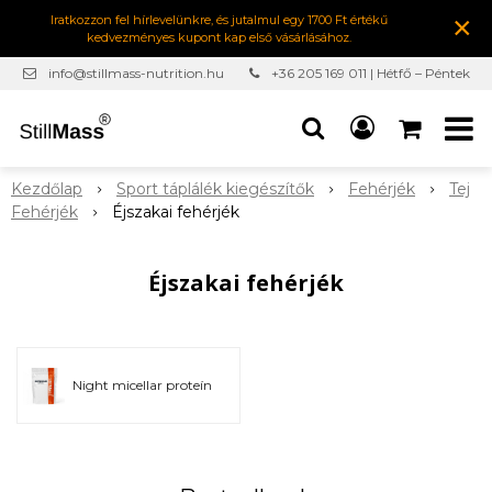
×
Iratkozzon fel hírlevelünkre, és jutalmul egy 1700 Ft értékű
kedvezményes kupont kap első vásárlásához.
info@stillmass-nutrition.hu
+36 205 169 011 | Hétfő – Péntek
7:00-16:30
Kezdőlap
Sport táplálék kiegészítők
Fehérjék
Tej
Fehérjék
Éjszakai fehérjék
Éjszakai fehérjék
Night micellar proteín