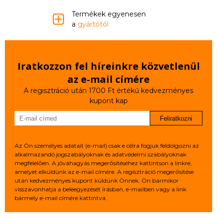
Termékek egyenesen
a
gyártótól
Iratkozzon fel híreinkre közvetlenül
az e‑mail címére
A regisztráció után 1700 Ft értékű kedvezményes
kupont kap
Feliratkozni
Az Ön személyes adatait (e-mail) csak e célra fogjuk feldolgozni az
alkalmazandó jogszabályoknak és adatvédelmi szabályoknak
megfelelően. A jóváhagyás megerősítéséhez kattintson a linkre,
amelyet elküldünk az e-mail címére. A regisztráció megerősítése
után kedvezményes kupont küldünk Önnek. Ön bármikor
visszavonhatja a beleegyezését írásban, e-mailben vagy a link
bármely e-mail címére kattintva.