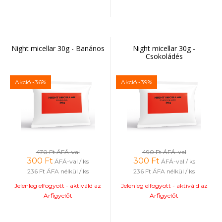
Night micellar 30g - Banános
Night micellar 30g -
Csokoládés
Akció
-36%
Akció
-39%
470 Ft
ÁFÁ-val
490 Ft
ÁFÁ-val
300
Ft
300
Ft
ÁFÁ-val / ks
ÁFÁ-val / ks
236 Ft
ÁFA nélkül / ks
236 Ft
ÁFA nélkül / ks
Jelenleg elfogyott - aktiváld az
Jelenleg elfogyott - aktiváld az
Árfigyelőt
Árfigyelőt