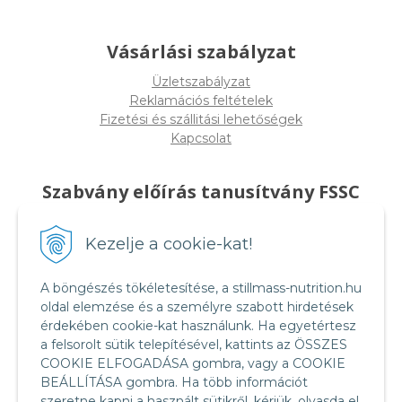
Vásárlási szabályzat
Üzletszabályzat
Reklamációs feltételek
Fizetési és szállitási lehetőségek
Kapcsolat
Szabvány előírás tanusítvány FSSC
22000
Kezelje a cookie-kat!
A böngészés tökéletesítése, a stillmass-nutrition.hu
oldal elemzése és a személyre szabott hirdetések
érdekében cookie-kat használunk. Ha egyetértesz
a felsorolt sütik telepítésével, kattints az ÖSSZES
COOKIE ELFOGADÁSA gombra, vagy a COOKIE
BEÁLLÍTÁSA gombra. Ha több információt
szeretne kapni a használt sütikről, kérjük, olvasda el