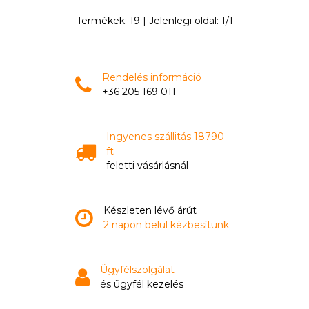
Termékek:
19
| Jelenlegi oldal:
1
/
1
Rendelés információ
+36 205 169 011
Ingyenes szállitás 18790
ft
feletti vásárlásnál
Készleten lévő árút
2 napon belül kézbesítünk
Ügyfélszolgálat
és ügyfél kezelés