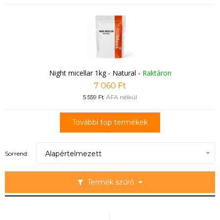
Night micellar 1kg - Natural
-
Raktáron
7 060 Ft
5 559 Ft
ÁFA nélkül
További top termékek
Alapértelmezett
Sorrend:
Termék szűrő