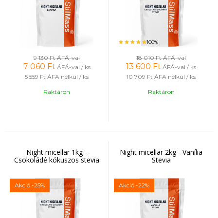
100%
9 130 Ft
ÁFÁ-val
18 010 Ft
ÁFÁ-val
7 060
Ft
13 600
Ft
ÁFÁ-val / ks
ÁFÁ-val / ks
5 559 Ft
ÁFA nélkül / ks
10 709 Ft
ÁFA nélkül / ks
Raktáron
Raktáron
Night micellar 1kg -
Night micellar 2kg - Vanília
Csokoládé kókuszos stevia
Stevia
Akció
-25%
Akció
-22%