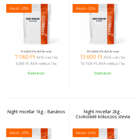
Akció
-25%
Akció
-22%
9 430 Ft
ÁFÁ-val
17 430 Ft
ÁFÁ-val
7 060
Ft
13 600
Ft
ÁFÁ-val / ks
ÁFÁ-val / ks
5 559 Ft
ÁFA nélkül / ks
10 709 Ft
ÁFA nélkül / ks
Raktáron
Raktáron
Night micellar 1kg - Banános
Night micellar 2kg -
Csokoládé kókuszos stevia
Akció
-23%
Akció
-24%