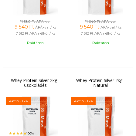
11 580 Ft
ÁFÁ-val
11 640 Ft
ÁFÁ-val
9 540
Ft
9 540
Ft
ÁFÁ-val / ks
ÁFÁ-val / ks
7 512 Ft
ÁFA nélkül / ks
7 512 Ft
ÁFA nélkül / ks
Raktáron
Raktáron
Whey Protein Silver 2kg -
Whey Protein Silver 2kg -
Csokoládés
Natural
Akció
-18%
Akció
-18%
100%