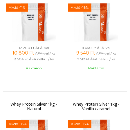
állóképességet, megfelelő speciális diétát követőknek
Akció
-11%
Akció
-18%
vagy intoleranciával élőknek.
Milyen sporthoz ajánlott:
Minden sporttípushoz ajánlott,
különösen azoknak, akik érzékenyek a laktózra, és
minőségi fehérjeforrásra van szükségük a teljesítmény és
a regeneráció támogatásához.
12 200 Ft
ÁFÁ-val
11 640 Ft
ÁFÁ-val
10 800
Ft
9 540
Ft
ÁFÁ-val / ks
ÁFÁ-val / ks
8 504 Ft
ÁFA nélkül / ks
7 512 Ft
ÁFA nélkül / ks
Raktáron
Raktáron
Whey Protein Silver 1kg -
Whey Protein Silver 1kg -
Natural
Vanília caramel
Akció
-18%
Akció
-18%