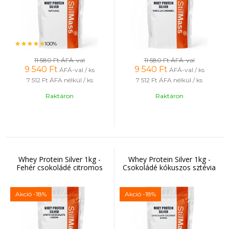
100%
11 580 Ft
ÁFÁ-val
11 580 Ft
ÁFÁ-val
9 540
Ft
9 540
Ft
ÁFÁ-val / ks
ÁFÁ-val / ks
7 512 Ft
ÁFA nélkül / ks
7 512 Ft
ÁFA nélkül / ks
Raktáron
Raktáron
Whey Protein Silver 1kg -
Whey Protein Silver 1kg -
Fehér csokoládé citromos
Csokoládé kókuszos sztévia
Akció
-18%
Akció
-18%