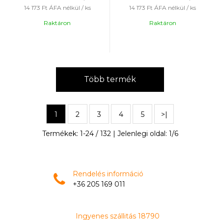
14 173 Ft
ÁFA nélkül / ks
14 173 Ft
ÁFA nélkül / ks
Raktáron
Raktáron
Több termék
1
2
3
4
5
>|
Termékek:
1
-
24
/
132
| Jelenlegi oldal:
1
/
6
Rendelés információ
+36 205 169 011
Ingyenes szállitás 18790