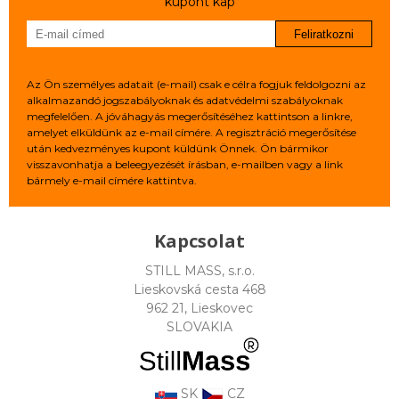
kupont kap
Feliratkozni
Az Ön személyes adatait (e-mail) csak e célra fogjuk feldolgozni az
alkalmazandó jogszabályoknak és adatvédelmi szabályoknak
megfelelően. A jóváhagyás megerősítéséhez kattintson a linkre,
amelyet elküldünk az e-mail címére. A regisztráció megerősítése
után kedvezményes kupont küldünk Önnek. Ön bármikor
visszavonhatja a beleegyezését írásban, e-mailben vagy a link
bármely e-mail címére kattintva.
Kapcsolat
STILL MASS, s.r.o.
Lieskovská cesta 468
962 21, Lieskovec
SLOVAKIA
SK
CZ