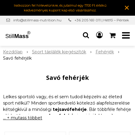
×
Iratkozzon fel hírlevelünkre, és jutalmul egy 1700 Ft értékű
kedvezményes kupont kap első vásárlásához.
info@stillmass-nutrition.hu
+36 205 169 011 | Hétfő – Péntek
7:00-16:30
Kezdőlap
Sport táplálék kiegészítők
Fehérjék
Savó fehérjék
Savó fehérjék
Lelkes sportoló vagy, és el sem tudod képzelni az életed
sport nélkül? Minden sportkedvelő kötelező alapfelszerelése
kétségkívül a minőségi
tejsavófehérje
. Bár többféle fehérje
elérhető a piacon, a
whey fehérje
igazi örök klasszikus,
... + mutass többet
amellyel nem lehet mellélőni.
Tejsavófehérjék
gyors felszívódásuknak és a teljes