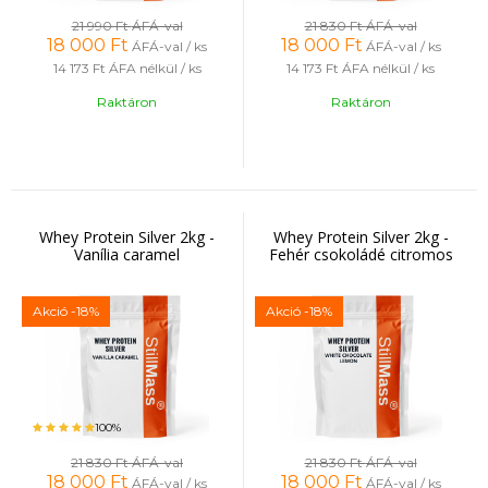
21 990 Ft
ÁFÁ-val
21 830 Ft
ÁFÁ-val
18 000
Ft
18 000
Ft
ÁFÁ-val / ks
ÁFÁ-val / ks
14 173 Ft
ÁFA nélkül / ks
14 173 Ft
ÁFA nélkül / ks
Raktáron
Raktáron
Whey Protein Silver 2kg -
Whey Protein Silver 2kg -
Vanília caramel
Fehér csokoládé citromos
Akció
-18%
Akció
-18%
100%
21 830 Ft
ÁFÁ-val
21 830 Ft
ÁFÁ-val
18 000
Ft
18 000
Ft
ÁFÁ-val / ks
ÁFÁ-val / ks