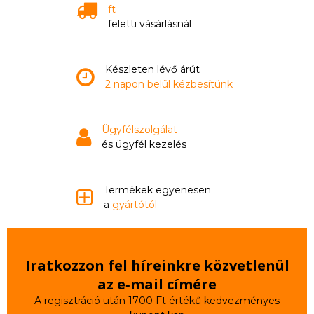
ft
feletti vásárlásnál
Készleten lévő árút
2 napon belül kézbesítünk
Ügyfélszolgálat
és ügyfél kezelés
Termékek egyenesen
a
gyártótól
Iratkozzon fel híreinkre közvetlenül
az e‑mail címére
A regisztráció után 1700 Ft értékű kedvezményes