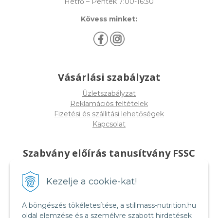
Hétfő – Péntek 7:00-16:30
Kövess minket:
Vásárlási szabályzat
Üzletszabályzat
Reklamációs feltételek
Fizetési és szállitási lehetőségek
Kapcsolat
Szabvány előírás tanusítvány FSSC
22000
Kezelje a cookie-kat!
A böngészés tökéletesítése, a stillmass-nutrition.hu
oldal elemzése és a személyre szabott hirdetések