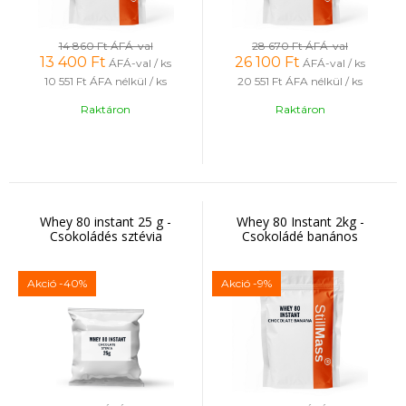
14 860 Ft
ÁFÁ-val
28 670 Ft
ÁFÁ-val
13 400
Ft
26 100
Ft
ÁFÁ-val / ks
ÁFÁ-val / ks
10 551 Ft
ÁFA nélkül / ks
20 551 Ft
ÁFA nélkül / ks
Raktáron
Raktáron
Whey 80 instant 25 g -
Whey 80 Instant 2kg -
Csokoládés sztévia
Csokoládé banános
Akció
-40%
Akció
-9%