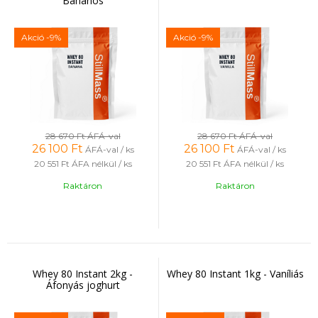
Banános
Akció
-9%
Akció
-9%
28 670 Ft
ÁFÁ-val
28 670 Ft
ÁFÁ-val
26 100
Ft
26 100
Ft
ÁFÁ-val / ks
ÁFÁ-val / ks
20 551 Ft
ÁFA nélkül / ks
20 551 Ft
ÁFA nélkül / ks
Raktáron
Raktáron
Whey 80 Instant 2kg -
Whey 80 Instant 1kg - Vaníliás
Áfonyás joghurt