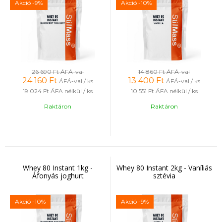
Akció
-9%
Akció
-10%
26 690 Ft
ÁFÁ-val
14 860 Ft
ÁFÁ-val
24 160
Ft
13 400
Ft
ÁFÁ-val / ks
ÁFÁ-val / ks
19 024 Ft
ÁFA nélkül / ks
10 551 Ft
ÁFA nélkül / ks
Raktáron
Raktáron
Whey 80 Instant 1kg -
Whey 80 Instant 2kg - Vaníliás
Áfonyás joghurt
sztévia
Akció
-10%
Akció
-9%