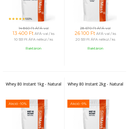
100%
14 860 Ft
ÁFÁ-val
28 670 Ft
ÁFÁ-val
13 400
Ft
26 100
Ft
ÁFÁ-val / ks
ÁFÁ-val / ks
10 551 Ft
ÁFA nélkül / ks
20 551 Ft
ÁFA nélkül / ks
Raktáron
Raktáron
Whey 80 Instant 1kg - Natural
Whey 80 Instant 2kg - Natural
Akció
-10%
Akció
-9%