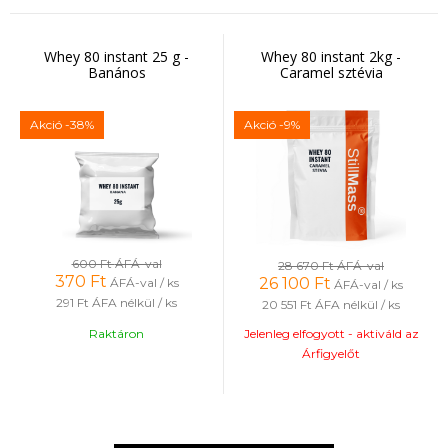
Whey 80 instant 25 g -
Whey 80 instant 2kg -
Banános
Caramel sztévia
Akció
-38%
Akció
-9%
600 Ft
ÁFÁ-val
28 670 Ft
ÁFÁ-val
370
Ft
26 100
Ft
ÁFÁ-val / ks
ÁFÁ-val / ks
291 Ft
ÁFA nélkül / ks
20 551 Ft
ÁFA nélkül / ks
Raktáron
Jelenleg elfogyott - aktiváld az
Árfigyelőt