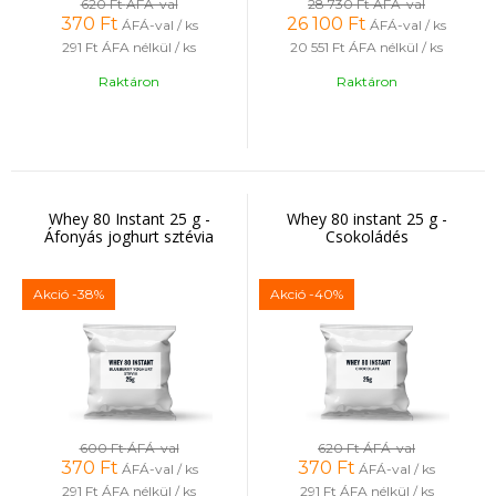
620 Ft
ÁFÁ-val
28 730 Ft
ÁFÁ-val
370
Ft
26 100
Ft
ÁFÁ-val / ks
ÁFÁ-val / ks
291 Ft
ÁFA nélkül / ks
20 551 Ft
ÁFA nélkül / ks
Raktáron
Raktáron
Whey 80 Instant 25 g -
Whey 80 instant 25 g -
Áfonyás joghurt sztévia
Csokoládés
Akció
-38%
Akció
-40%
600 Ft
ÁFÁ-val
620 Ft
ÁFÁ-val
370
Ft
370
Ft
ÁFÁ-val / ks
ÁFÁ-val / ks
291 Ft
ÁFA nélkül / ks
291 Ft
ÁFA nélkül / ks