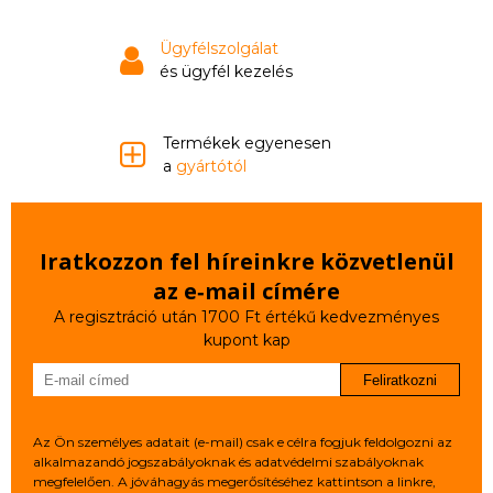
Ügyfélszolgálat
és ügyfél kezelés
Termékek egyenesen
a
gyártótól
Iratkozzon fel híreinkre közvetlenül
az e‑mail címére
A regisztráció után 1700 Ft értékű kedvezményes
kupont kap
Feliratkozni
Az Ön személyes adatait (e-mail) csak e célra fogjuk feldolgozni az
alkalmazandó jogszabályoknak és adatvédelmi szabályoknak
megfelelően. A jóváhagyás megerősítéséhez kattintson a linkre,