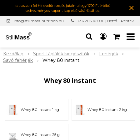
×
Iratkozzon fel hírlevelünkre, és jutalmul egy 1700 Ft értékű
kedvezményes kupont kap első vásárlásához.
info@stillmass-nutrition.hu
+36 205 169 011 | Hétfő – Péntek
7:00-16:30
Kezdőlap
Sport táplálék kiegészítők
Fehérjék
Savó fehérjék
Whey 80 instant
Whey 80 instant
Whey 80 instant 1 kg
Whey 80 instant 2 kg
Whey 80 instant 25 g