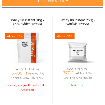
Termék szűrő
Whey 80 instant 1kg -
Whey 80 instant 25 g -
Csokoládés sztévia
Vaníliás sztévia
Akció
-10%
Akció
-38%
600 Ft
ÁFÁ-val
14 890 Ft
ÁFÁ-val
370
Ft
13 400
Ft
ÁFÁ-val / ks
ÁFÁ-val / ks
291 Ft
ÁFA nélkül / ks
10 551 Ft
ÁFA nélkül / ks
Jelenleg elfogyott - aktiváld az
Raktáron
Árfigyelőt