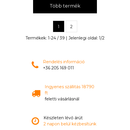
Több termék
1
2
Termékek:
1
-
24
/
39
| Jelenlegi oldal:
1
/
2
Rendelés információ
+36 205 169 011
Ingyenes szállitás 18790
ft
feletti vásárlásnál
Készleten lévő árút
2 napon belül kézbesítünk