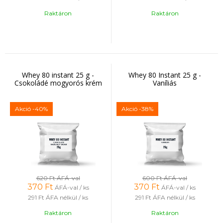
Raktáron
Raktáron
Whey 80 instant 25 g -
Whey 80 Instant 25 g -
Csokoládé mogyorós krém
Vaníliás
Akció
-40%
Akció
-38%
620 Ft
ÁFÁ-val
600 Ft
ÁFÁ-val
370
Ft
370
Ft
ÁFÁ-val / ks
ÁFÁ-val / ks
291 Ft
ÁFA nélkül / ks
291 Ft
ÁFA nélkül / ks
Raktáron
Raktáron