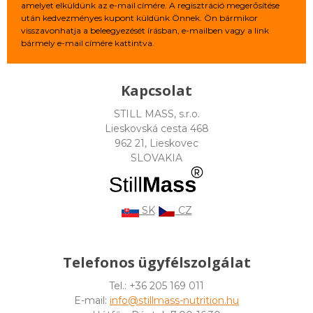
amelyet elküldünk az e-mail címére. A regisztráció megerősítése
után kedvezményes kupont küldünk Önnek. Ön bármikor
visszavonhatja a beleegyezését írásban, e-mailben vagy a link
bármely e-mail címére kattintva.
Kapcsolat
STILL MASS, s.r.o.
Lieskovská cesta 468
962 21, Lieskovec
SLOVAKIA
SK
CZ
Telefonos ügyfélszolgálat
Tel.: +36 205 169 011
E-mail:
info@stillmass-nutrition.hu