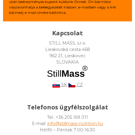
után kedvezményes kupont küldünk Önnek. Ön bármikor
visszavonhatja a beleegyezését írásban, e-mailben vagy a link
bármely e-mail címére kattintva.
Kapcsolat
STILL MASS, s.r.o.
Lieskovská cesta 468
962 21, Lieskovec
SLOVAKIA
SK
CZ
Telefonos ügyfélszolgálat
Tel.: +36 205 169 011
E-mail:
info@stillmass-nutrition.hu
Hétfő – Péntek 7:00-16:30