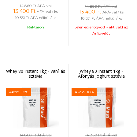
14 860 Ft
ÁFÁ-val
14 890 Ft
ÁFÁ-val
13 400
Ft
13 400
Ft
ÁFÁ-val / ks
ÁFÁ-val / ks
10 551 Ft
ÁFA nélkül / ks
10 551 Ft
ÁFA nélkül / ks
Raktáron
Jelenleg elfogyott - aktiváld az
Árfigyelőt
Whey 80 Instant 1kg - Vaníliás
Whey 80 Instant 1kg -
sztévia
Áfonyás joghurt sztévia
Akció
-10%
Akció
-10%
14 860 Ft
ÁFÁ-val
14 860 Ft
ÁFÁ-val