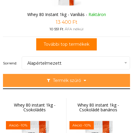
Whey 80 Instant 1kg - Vaníliás
-
Raktáron
13 400 Ft
10 551 Ft
ÁFA nélkül
További top termékek
Alapértelmezett
Sorrend:
Termék szűrő
Whey 80 instant 1kg -
Whey 80 instant 1kg -
Csokoládés
Csokoládé banános
Akció
-10%
Akció
-10%