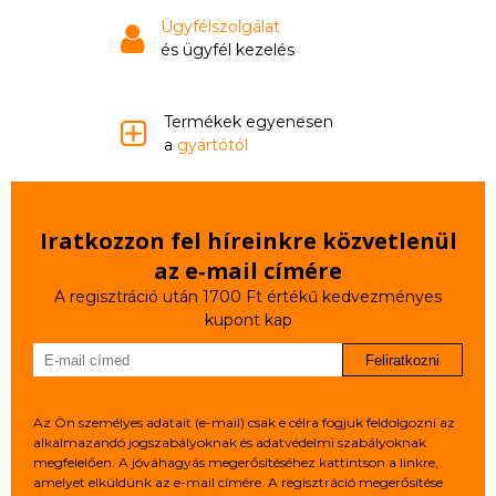
Ügyfélszolgálat
és ügyfél kezelés
Termékek egyenesen
a
gyártótól
Iratkozzon fel híreinkre közvetlenül
az e‑mail címére
A regisztráció után 1700 Ft értékű kedvezményes
kupont kap
Feliratkozni
Az Ön személyes adatait (e-mail) csak e célra fogjuk feldolgozni az
alkalmazandó jogszabályoknak és adatvédelmi szabályoknak
megfelelően. A jóváhagyás megerősítéséhez kattintson a linkre,
amelyet elküldünk az e-mail címére. A regisztráció megerősítése