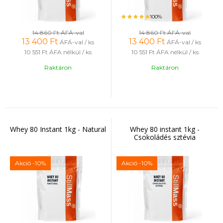
100%
14 860 Ft
ÁFÁ-val
14 860 Ft
ÁFÁ-val
13 400
Ft
13 400
Ft
ÁFÁ-val / ks
ÁFÁ-val / ks
10 551 Ft
ÁFA nélkül / ks
10 551 Ft
ÁFA nélkül / ks
Raktáron
Raktáron
Whey 80 Instant 1kg - Natural
Whey 80 instant 1kg -
Csokoládés sztévia
Akció
-10%
Akció
-10%