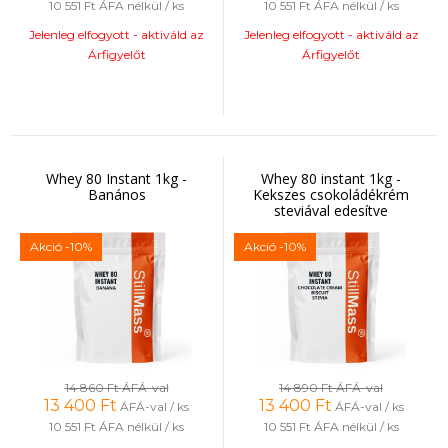
10 551 Ft
ÁFA nélkül / ks
10 551 Ft
ÁFA nélkül / ks
Jelenleg elfogyott - aktiváld az
Jelenleg elfogyott - aktiváld az
Árfigyelőt
Árfigyelőt
Whey 80 Instant 1kg -
Whey 80 instant 1kg -
Banános
Kekszes csokoládékrém
steviával edesítve
Akció
-10%
Akció
-10%
14 860 Ft
ÁFÁ-val
14 890 Ft
ÁFÁ-val
13 400
Ft
13 400
Ft
ÁFÁ-val / ks
ÁFÁ-val / ks
10 551 Ft
ÁFA nélkül / ks
10 551 Ft
ÁFA nélkül / ks