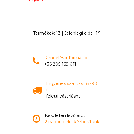
Árfigyelőt
Termékek:
13
| Jelenlegi oldal:
1
/
1
Rendelés információ
+36 205 169 011
Ingyenes szállitás 18790
ft
feletti vásárlásnál
Készleten lévő árút
2 napon belül kézbesítünk