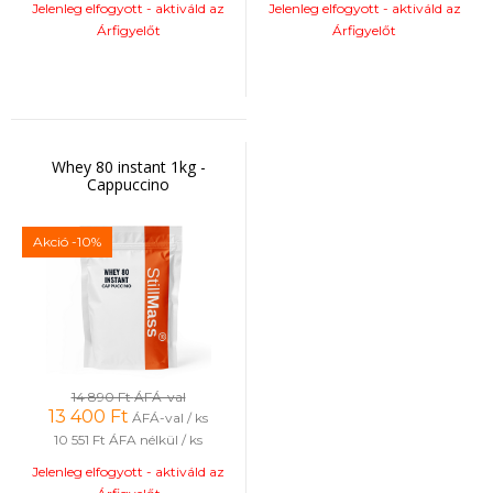
Jelenleg elfogyott - aktiváld az
Jelenleg elfogyott - aktiváld az
Árfigyelőt
Árfigyelőt
Whey 80 instant 1kg -
Cappuccino
Akció
-10%
14 890 Ft
ÁFÁ-val
13 400
Ft
ÁFÁ-val / ks
10 551 Ft
ÁFA nélkül / ks
Jelenleg elfogyott - aktiváld az