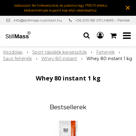
×
Iratkozzon fel hírlevelünkre, és jutalmul egy 1700 Ft értékű
kedvezményes kupont kap első vásárlásához.
info@stillmass-nutrition.hu
+36 205 169 011 | Hétfő – Péntek
7:00-16:30
Kezdőlap
Sport táplálék kiegészítők
Fehérjék
Savó fehérjék
Whey 80 instant
Whey 80 instant 1 kg
Whey 80 instant 1 kg
Bestsellerek