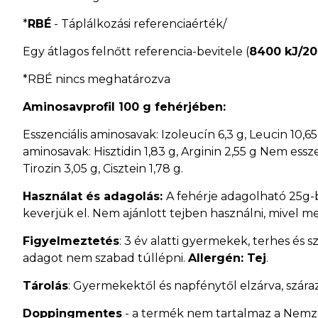
*
RBÉ
- Táplálkozási referenciaérték/
Egy átlagos felnőtt referencia-bevitele (
8400 kJ/20
*RBÉ nincs meghatározva
Aminosavprofil 100 g fehérjében:
Esszenciális aminosavak: Izoleucín 6,3 g, Leucin 10,65 g
aminosavak: Hisztidin 1,83 g, Arginin 2,55 g Nem esszenc
Tirozin 3,05 g, Cisztein 1,78 g.
Használat és adagolás:
A fehérje adagolható 25g-
keverjük el. Nem ajánlott tejben használni, mivel me
Figyelmeztetés
: 3 év alatti gyermekek, terhes és 
adagot nem szabad túllépni.
Allergén: Tej
.
Tárolás
: Gyermekektől és napfénytől elzárva, szára
Doppingmentes
- a termék nem tartalmaz a Nemze