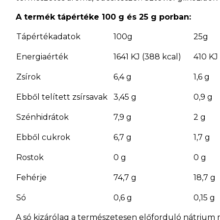
A termék tápértéke 100 g és 25 g porban:
Tápértékadatok
100g
25g
Energiaérték
1641 KJ (388 kcal)
410 KJ 
Zsírok
6,4 g
1,6 g
Ebből telített zsírsavak
3,45 g
0,9 g
Szénhidrátok
7,9 g
2 g
Ebből cukrok
6,7 g
1,7 g
Rostok
0 g
0 g
Fehérje
74,7 g
18,7 g
Só
0,6 g
0,15 g
A só kizárólag a természetesen előforduló nátrium m