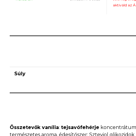
támogatására
aktiváld az Á
édesítőszert 
Súly
Összetevők vanília
:
tejsavófehérje
koncentrátum 
természetes aroma, édesítőszer: Szteviol glikozidok 