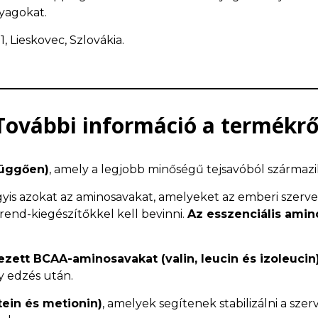
nyagokat.
1, Lieskovec, Szlovákia.
További információ a termékrő
függően)
, amely a legjobb minőségű tejsavóból származi
agyis azokat az aminosavakat, amelyeket az emberi szerv
étrend-kiegészítőkkel kell bevinni.
Az esszenciális amin
zett BCAA-aminosavakat (valin, leucin és izoleucin
y edzés után.
ein és metionin)
, amelyek segítenek stabilizálni a sze