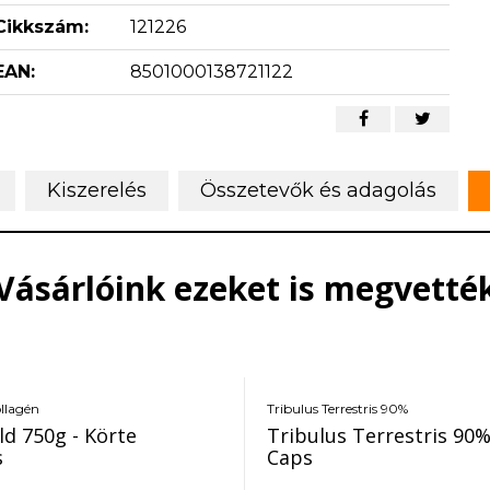
Cikkszám:
121226
EAN:
8501000138721122
Kiszerelés
Összetevők és adagolás
Vásárlóink ezeket is megvetté
ollagén
Tribulus Terrestris 90%
ld 750g - Körte
Tribulus Terrestris 90%
s
Caps