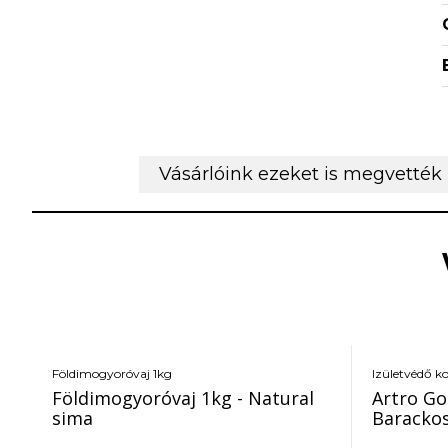
Vásárlóink ezeket is megvették
Földimogyoróvaj 1kg
Izületvédő k
Földimogyoróvaj 1kg - Natural
Artro Go
sima
Baracko