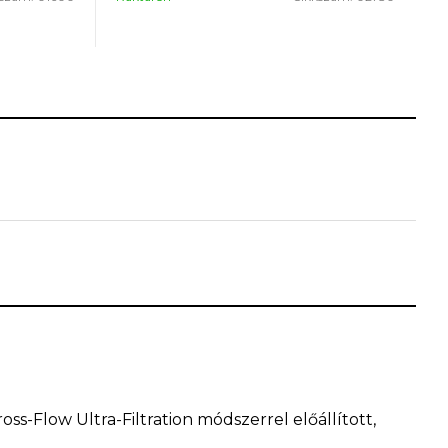
 a csontok
a menopauza
is
t. Hatásait
egyaránt
ss-Flow Ultra-Filtration módszerrel előállított,