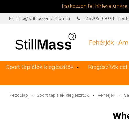
Iratkozzon fel hírlevelünkre
info@stillmass-nutrition.hu
+36 205 169 011 | Hétf
Fehérjék • Am
Sport táplálék kiegészítők
Kiegészítők cél 
Kezdőlap
Sport táplálék kiegészítők
Fehérjék
Sa
Whe