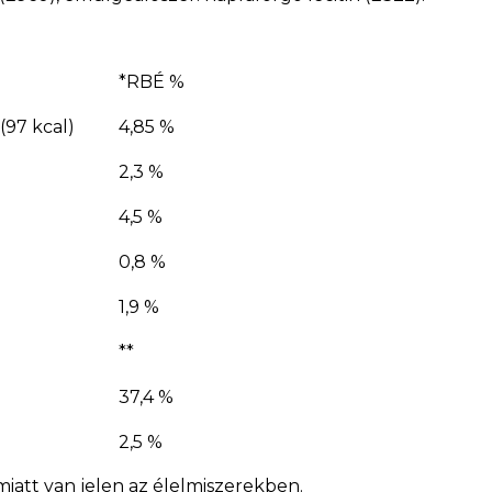
*RBÉ %
(97 kcal)
4,85 %
2,3 %
4,5 %
0,8 %
1,9 %
**
37,4 %
2,5 %
iatt van jelen az élelmiszerekben.