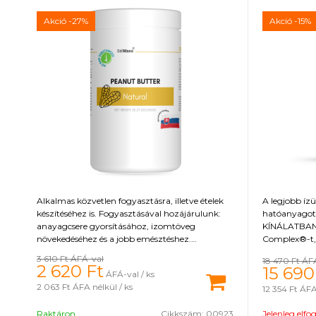
Akció
-27%
Akció
-15%
Alkalmas közvetlen fogyasztásra, illetve ételek
A legjobb ízü
készítéséhez is. Fogyasztásával hozájárulunk:
hatóanyagot
anayagcsere gyorsításához, izomtöveg
KÍNÁLATBAN!
növekedéséhez és a jobb emésztéshez.
Complex®-t,
Földimogyoróvaj tartalmaz: vas, kálium,
kurkumin kiv
3 610 Ft
ÁFÁ-val
18 470 Ft
ÁF
nátrium, magnézium, réz, szelén, cink, foszfor,
tulajdonságo
2 620
Ft
15 690
ÁFÁ-val / ks
mangán, omega 3 és 6 zsírsavak, folsav,
7 Digest nev
2 063 Ft
ÁFA nélkül / ks
12 354 Ft
ÁFA 
pantoténsav, vitamin B és E.
tápanyagok h
hasznosításáh
Raktáron
Cikkszám:
00923
Jelenleg elfo
az egészséges