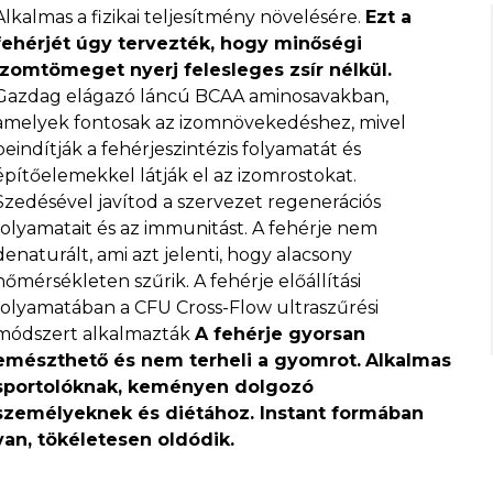
Alkalmas a fizikai teljesítmény növelésére.
Ezt a
fehérjét úgy tervezték, hogy minőségi
izomtömeget nyerj felesleges zsír nélkül.
Gazdag elágazó láncú BCAA aminosavakban,
amelyek fontosak az izomnövekedéshez, mivel
beindítják a fehérjeszintézis folyamatát és
építőelemekkel látják el az izomrostokat.
Szedésével javítod a szervezet regenerációs
folyamatait és az immunitást. A fehérje nem
denaturált, ami azt jelenti, hogy alacsony
hőmérsékleten szűrik. A fehérje előállítási
folyamatában a CFU Cross-Flow ultraszűrési
módszert alkalmazták
A fehérje gyorsan
emészthető és nem terheli a gyomrot.
Alkalmas
sportolóknak, keményen dolgozó
személyeknek és diétához. Instant formában
van, tökéletesen oldódik.