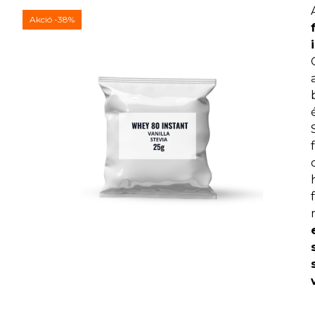
Akció
-38%