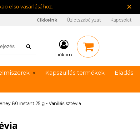
×
ap első vásárlásához.
Cikkeink
Üzletszabályzat
Kapcsolat
Fiókom
elmiszerek
Kapszullás termékek
Eladás
hey 80 instant 25 g - Vaníliás sztévia
évia