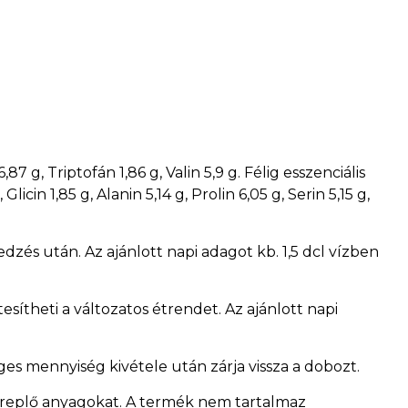
87 g, Triptofán 1,86 g, Valin 5,9 g. Félig esszenciális
cin 1,85 g, Alanin 5,14 g, Prolin 6,05 g, Serin 5,15 g,
és után. Az ajánlott napi adagot kb. 1,5 dcl vízben
sítheti a változatos étrendet. Az ajánlott napi
ges mennyiség kivétele után zárja vissza a dobozt.
ereplő anyagokat. A termék nem tartalmaz