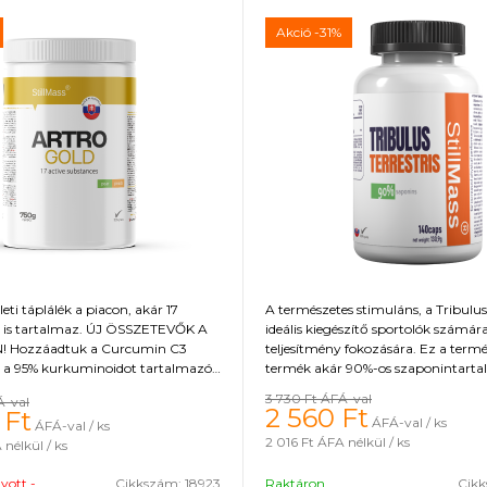
Akció
-31%
leti táplálék a piacon, akár 17
A természetes stimuláns, a Tribulus 
 is tartalmaz. ÚJ ÖSSZETEVŐK A
ideális kiegészítő sportolók számára 
 Hozzáadtuk a Curcumin C3
teljesítmény fokozására. Ez a term
 a 95% kurkuminoidot tartalmazó
termék akár 90%-os szaponintart
onatot, amely gyulladáscsökkentő
köszönhetően támogatja a tesztos
3 730 Ft
ÁFÁ-val
Á-val
kkal rendelkezik, valamint az Opti
növekedését, ami az izomtömeg
2 560
Ft
Ft
ÁFÁ-val / ks
ÁFÁ-val / ks
ű emésztőenzimek keverékét a
növekedéséhez, az erő, az állóképes
2 016 Ft
ÁFA nélkül / ks
nélkül / ks
atékony felszívódásához és
szexuális aktivitás javulásához veze
oz. A legátfogóbb ízületi táplálás
a (földifű) Tribulus Terrestris segíti
gyott -
Cikkszám:
18923
Raktáron
Cik
 ízületek és kötőszövetek
regenerálódását és hozzájárul az e