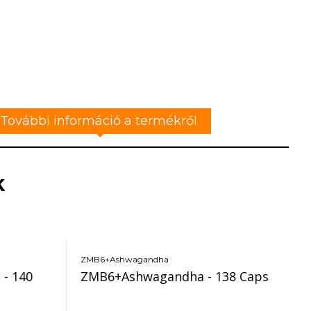
További információ a termékről
k
ZMB6+Ashwagandha
 - 140
ZMB6+Ashwagandha - 138 Caps