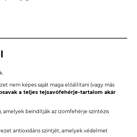
l
k.
ezet nem képes saját maga előállítani (vagy más
osavak a teljes tejsavófehérje-tartalom akár
)
, amelyek beindítják az izomfehérje szintézis
rvezet antioxidáns szintjét, amelyek védelmet