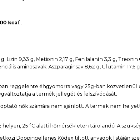
00 kcal
).
, Lizin 9,33 g, Metionin 2,17 g, Fenilalanín 3,3 g, Treonin 6,
iális aminosavak: Aszparaginsav 8,62 g, Glutamin 17,6 g, Gli
ban reggelente éhgyomorra vagy 25g-ban közvetlenül edz
gváltoztatja a termék jellegét és felszívódását
.
szoptató nők számára nem ajánlott. A termék nem helyette
z helyen, 25 °C alatti hőmérsékleten tárolandó. A szüksé
tközi Doppingellenes Kódex tiltott anyagok listáján sz