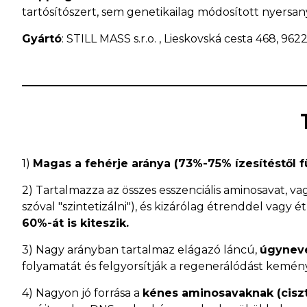
tartósítószert, sem genetikailag módosított nyersa
Gyártó
: STILL MASS s.r.o. , Lieskovská cesta 468, 9622
1)
Magas a fehérje aránya (73%-75% ízesítéstől 
2) Tartalmazza az összes esszenciális aminosavat, v
szóval "szintetizálni"), és kizárólag étrenddel vagy 
60%-át is kiteszik.
3) Nagy arányban tartalmaz elágazó láncú,
úgyneve
folyamatát és felgyorsítják a regenerálódást kemén
4) Nagyon jó forrása a
kénes aminosavaknak (ciszt