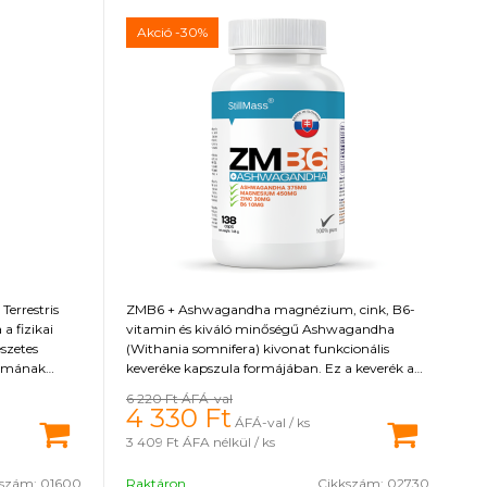
Akció
-30%
Terrestris
ZMB6 + Ashwagandha magnézium, cink, B6-
a fizikai
vitamin és kiváló minőségű Ashwagandha
észetes
(Withania somnifera) kivonat funkcionális
almának
keveréke kapszula formájában. Ez a keverék a
zteronszint
benne lévő anyagoknak köszönhetően számos
6 220 Ft
ÁFÁ-val
pozitív hatással van a szervezetre, hozzájárul a
4 330
Ft
ÁFÁ-val / ks
ség és a
vér normál tesztoszteronszintjének
3 409 Ft
ÁFA nélkül / ks
t. Ezenkívül
fenntartásához. 500 mg Ashwagandha kivonat
 az izmok
10% withanolidot tartalmaz (37,5 mg egy
kszám:
01600
Raktáron
Cikkszám:
02730
gészséges
adagban), amely a fő összetevője.