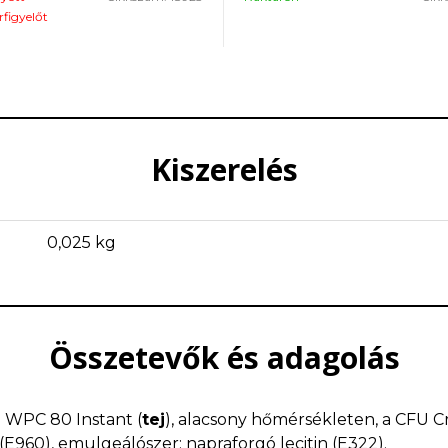
. A termék természetes stevia
rfigyelőt
mentális jóléthez. Megakadályozza
használ, ami javítja a minőségét.
kalciumhiányát és segíti a nőket 
idején. Javítja a szervezet hormonál
egyensúlyát, enyhíti a hőhullámoka
és jótékony hatásait férfiak és nők 
értékelhetik.
Kiszerelés
0,025 kg
Összetevők és adagolás
WPC 80 Instant (
tej
), alacsony hőmérsékleten, a CFU Cro
(E960), emulgeálószer: napraforgó lecitin (E322).