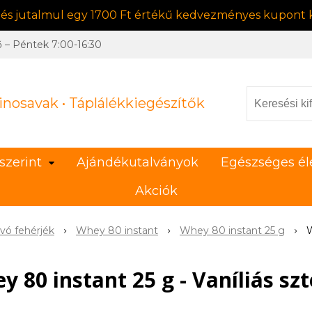
, és jutalmul egy 1700 Ft értékű kedvezményes kupont k
ő – Péntek 7:00-16:30
inosavak • Táplálékkiegészítők
szerint
Ajándékutalványok
Egészséges él
Akciók
vó fehérjék
Whey 80 instant
Whey 80 instant 25 g
W
y 80 instant 25 g - Vaníliás szt