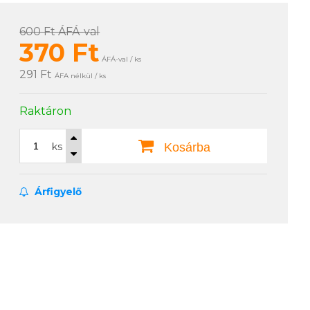
600 Ft
ÁFÁ-val
370
Ft
ÁFÁ-val / ks
291 Ft
ÁFA nélkül / ks
Raktáron
ks
Kosárba
Árfigyelő