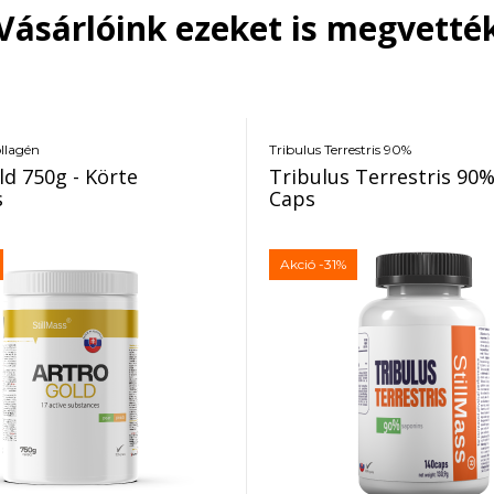
Vásárlóink ezeket is megvetté
ollagén
Tribulus Terrestris 90%
ld 750g - Körte
Tribulus Terrestris 90%
s
Caps
Akció
-31%