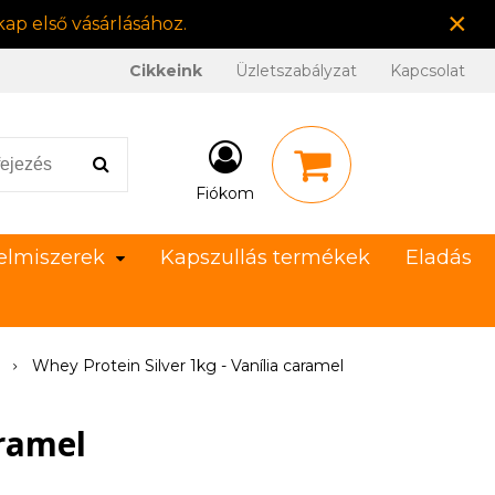
×
ap első vásárlásához.
Cikkeink
Üzletszabályzat
Kapcsolat
Fiókom
elmiszerek
Kapszullás termékek
Eladás
Whey Protein Silver 1kg - Vanília caramel
aramel