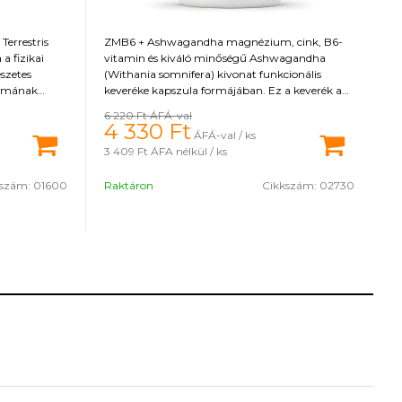
Terrestris
ZMB6 + Ashwagandha magnézium, cink, B6-
a fizikai
vitamin és kiváló minőségű Ashwagandha
észetes
(Withania somnifera) kivonat funkcionális
almának
keveréke kapszula formájában. Ez a keverék a
zteronszint
benne lévő anyagoknak köszönhetően számos
6 220 Ft
ÁFÁ-val
pozitív hatással van a szervezetre, hozzájárul a
4 330
Ft
ÁFÁ-val / ks
ség és a
vér normál tesztoszteronszintjének
3 409 Ft
ÁFA nélkül / ks
t. Ezenkívül
fenntartásához. 500 mg Ashwagandha kivonat
 az izmok
10% withanolidot tartalmaz (37,5 mg egy
kszám:
01600
Raktáron
Cikkszám:
02730
gészséges
adagban), amely a fő összetevője.
 a csontok
a menopauza
is
t. Hatásait
egyaránt