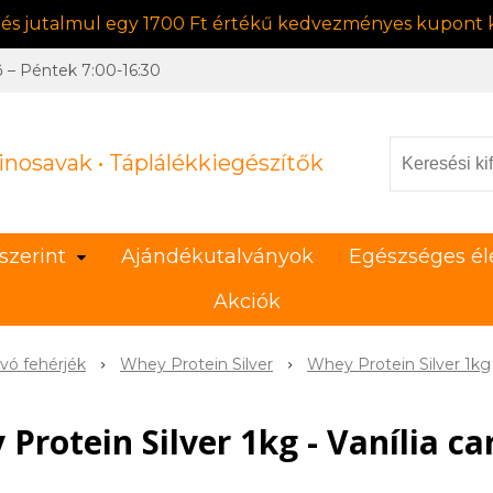
, és jutalmul egy 1700 Ft értékű kedvezményes kupont k
ő – Péntek 7:00-16:30
inosavak • Táplálékkiegészítők
szerint
Ajándékutalványok
Egészséges él
Akciók
vó fehérjék
Whey Protein Silver
Whey Protein Silver 1kg
Protein Silver 1kg - Vanília c