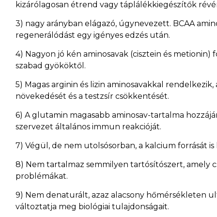
kizárólagosan étrend vagy táplálékkiegészítők révén 
3) nagy arányban elágazó, úgynevezett. BCAA aminosav
regenerálódást egy igényes edzés után.
4) Nagyon jó kén aminosavak (cisztein és metionin) f
szabad gyököktől.
5) Magas arginin és lizin aminosavakkal rendelkezi
növekedését és a testzsír csökkentését.
6) A glutamin magasabb aminosav-tartalma hozzájár
szervezet általános immun reakcióját.
7) Végül, de nem utolsósorban, a kalcium forrását is 
8) Nem tartalmaz semmilyen tartósítószert, amely 
problémákat.
9) Nem denaturált, azaz alacsony hőmérsékleten ultr
változtatja meg biológiai tulajdonságait.