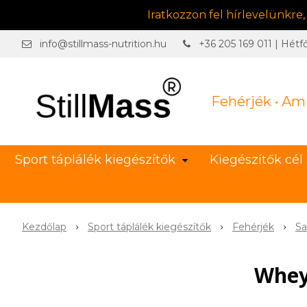
Iratkozzon fel hírlevelünkre
info@stillmass-nutrition.hu
+36 205 169 011 | Hétf
Fehérjék • Am
Sport táplálék kiegészítők
Kiegészítők cél 
Kezdőlap
Sport táplálék kiegészítők
Fehérjék
Sa
Whey 