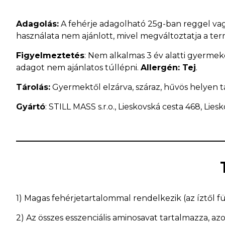
Adagolás:
A fehérje adagolható 25g-ban reggel vagy
használata nem ajánlott, mivel megváltoztatja a ter
Figyelmeztetés
: Nem alkalmas 3 év alatti gyermek
adagot nem ajánlatos túllépni.
Allergén: Tej
.
Tárolás:
Gyermektől elzárva, száraz, hűvös helyen t
Gyártó
: STILL MASS s.r.o., Lieskovská cesta 468, Lies
1) Magas fehérjetartalommal rendelkezik (az íztől
2) Az összes esszenciális aminosavat tartalmazza, az