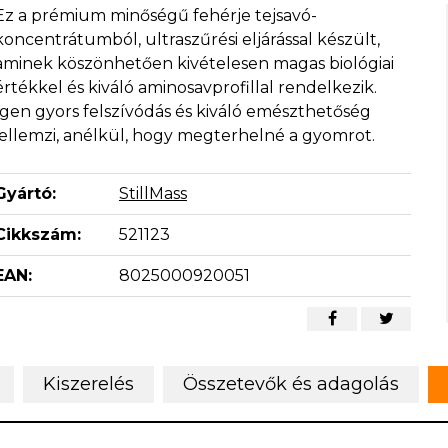
Ez a prémium minőségű fehérje tejsavó-
koncentrátumból, ultraszűrési eljárással készült,
aminek köszönhetően kivételesen magas biológiai
értékkel és kiváló aminosavprofillal rendelkezik.
Igen gyors felszívódás és kiváló emészthetőség
jellemzi, anélkül, hogy megterhelné a gyomrot.
Gyártó:
StillMass
Cikkszám:
521123
EAN:
8025000920051
Kiszerelés
Összetevők és adagolás