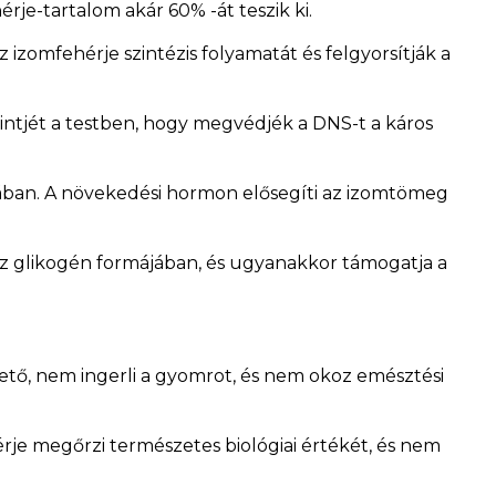
rje-tartalom akár 60% -át teszik ki.
izomfehérje szintézis folyamatát és felgyorsítják a
szintjét a testben, hogy megvédjék a DNS-t a káros
sában. A növekedési hormon elősegíti az izomtömeg
ez glikogén formájában, és ugyanakkor támogatja a
tő, nem ingerli a gyomrot, és nem okoz emésztési
rje megőrzi természetes biológiai értékét, és nem