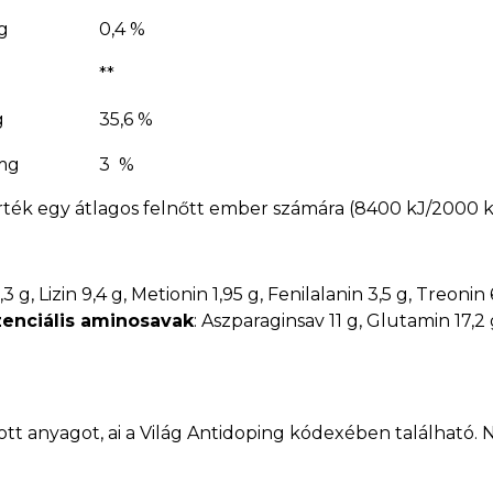
g
0,4 %
**
g
35,6 %
mg
3 %
a érték egy átlagos felnőtt ember számára (8400 kJ/2000 
,3 g, Lizin 9,4 g, Metionin 1,95 g, Fenilalanin 3,5 g, Treonin 
enciális aminosavak
: Aszparaginsav 11 g, Glutamin 17,2 g,
ott anyagot, ai a Világ Antidoping kódexében található.