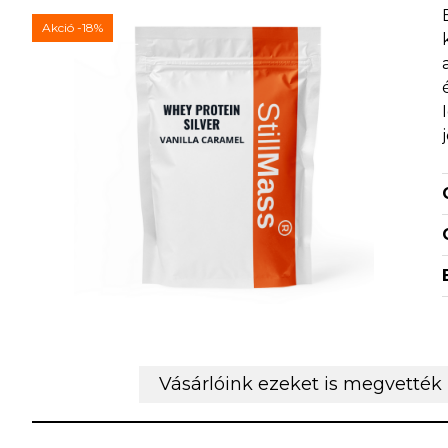
Akció
-18%
Vásárlóink ezeket is megvették