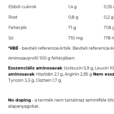
Ebből cukrok
1,4 g
0,35 
Rost
0,8 g
0,2 g
Fehérjék
71 g
17,8 
Só
710 mg
178 
*RBÉ
- beviteli referencia érték. Beviteli referenci
Aminosavprofil 100 g fehérjében:
Esszenciális aminosavak
: Izoleucin 5,9 g, Leucin 10
aminosavak
: Hisztidin 2,1 g, Arginin 2,95 g
Nem essz
Tyrozin 3,3 g, Cisztein 1,7 g.
No doping
- a termék nem tartalmaz semmiféle tilt
alapanyagokat.