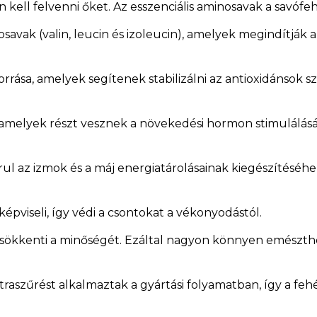
kell felvenni őket. Az esszenciális aminosavak a savófehé
ak (valin, leucin és izoleucin), amelyek megindítják az 
orrása, amelyek segítenek stabilizálni az antioxidánsok 
k, amelyek részt vesznek a növekedési hormon stimulálá
ul az izmok és a máj energiatárolásainak kiegészítéséh
képviseli, így védi a csontokat a vékonyodástól.
csökkenti a minőségét. Ezáltal nagyon könnyen emészthe
aszűrést alkalmaztak a gyártási folyamatban, így a fehé