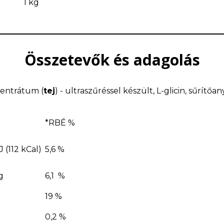
1 kg
Összetevők és adagolás
centrátum (
tej
) - ultraszűréssel készült, L-glicin, sűrít
*RBÉ %
J (112 kCal)
5,6 %
g
6,1 %
19 %
0,2 %