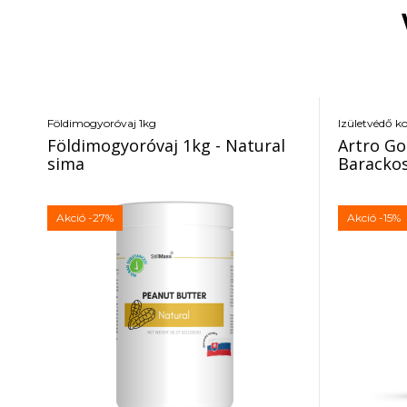
Földimogyoróvaj 1kg
Izületvédő k
Földimogyoróvaj 1kg - Natural
Artro Go
sima
Baracko
Akció
-27%
Akció
-15%