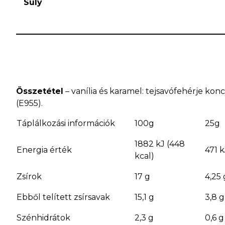
Súly
Összetétel
– vanília és karamel: tejsavófehérje kon
(E955).
Táplálkozási információk
100g
25g
1882 kJ (448
Energia érték
471 k
kcal)
Zsírok
17 g
4,25 
Ebből telített zsírsavak
15,1 g
3,8 g
Szénhidrátok
2,3 g
0,6 g