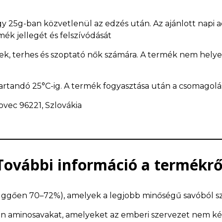
 25g-ban közvetlenül az edzés után. Az ajánlott napi ada
mék jellegét és felszívódását
ek, terhes és szoptató nők számára. A termék nem helyett
artandó 25°C-ig. A termék fogyasztása után a csomagolás
kovec 96221, Szlovákia
További információ a termékrő
 függően 70–72%), amelyek a legjobb minőségű savóból 
on aminosavakat, amelyeket az emberi szervezet nem képes