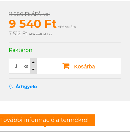
11 580 Ft
ÁFÁ-val
9 540
Ft
ÁFÁ-val / ks
7 512 Ft
ÁFA nélkül / ks
Raktáron
ks
Kosárba
Árfigyelő
További információ a termékről