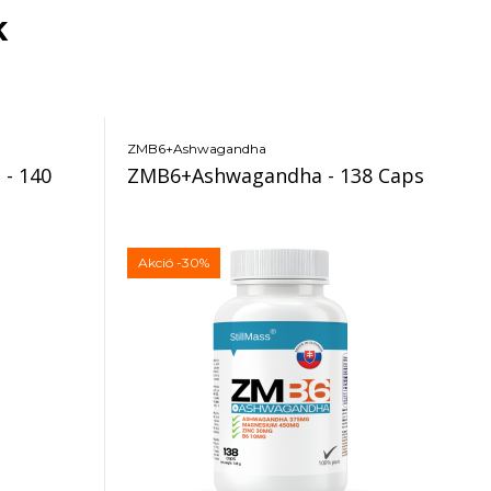
k
ZMB6+Ashwagandha
 - 140
ZMB6+Ashwagandha - 138 Caps
Akció
-30%