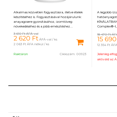
Alkalmas közvetlen fogyasztásra, illetve ételek
A legjobb ízü
készítéséhez is. Fogyasztásával hozájárulunk:
hatóanyagot
anayagcsere gyorsításához, izomtöveg
KÍNÁLATBAN!
növekedéséhez és a jobb emésztéshez.
Complex®-t,
Földimogyoróvaj tartalmaz: vas, kálium,
kurkumin kiv
3 610 Ft
ÁFÁ-val
18 470 Ft
ÁF
nátrium, magnézium, réz, szelén, cink, foszfor,
tulajdonságo
2 620
Ft
15 690
ÁFÁ-val / ks
mangán, omega 3 és 6 zsírsavak, folsav,
7 Digest nev
2 063 Ft
ÁFA nélkül / ks
12 354 Ft
ÁFA 
pantoténsav, vitamin B és E.
tápanyagok h
hasznosításáh
Raktáron
Cikkszám:
00923
Jelenleg elfo
az egészséges
támogatására
aktiváld az Á
édesítőszert 