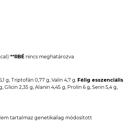
kcal)
**RBÉ
nincs meghatározva
6,1 g, Triptofán 0,77 g, Valin 4,7 g.
Félig esszenciális
 Glicin 2,35 g, Alanin 4,45 g, Prolin 6 g, Serin 5,4 g,
 Nem tartalmaz genetikailag módosított