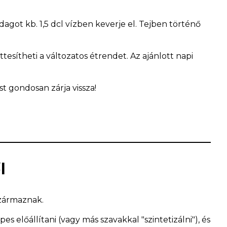
got kb. 1,5 dcl vízben keverje el. Tejben történő
esítheti a változatos étrendet. Az ajánlott napi
t gondosan zárja vissza!
l
származnak.
 előállítani (vagy más szavakkal "szintetizálni"), és