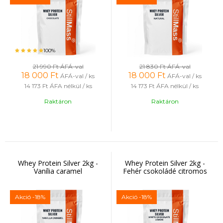
100%
21 990 Ft
ÁFÁ-val
21 830 Ft
ÁFÁ-val
18 000
Ft
18 000
Ft
ÁFÁ-val / ks
ÁFÁ-val / ks
14 173 Ft
ÁFA nélkül / ks
14 173 Ft
ÁFA nélkül / ks
Raktáron
Raktáron
Whey Protein Silver 2kg -
Whey Protein Silver 2kg -
Vanília caramel
Fehér csokoládé citromos
Akció
-18%
Akció
-18%