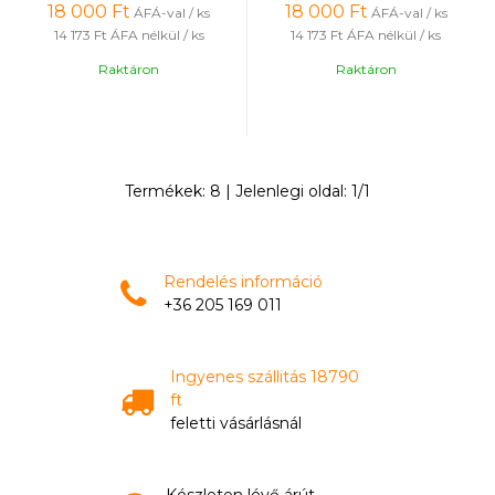
18 000
Ft
18 000
Ft
ÁFÁ-val / ks
ÁFÁ-val / ks
14 173 Ft
ÁFA nélkül / ks
14 173 Ft
ÁFA nélkül / ks
Raktáron
Raktáron
Termékek:
8
| Jelenlegi oldal:
1
/
1
Rendelés információ
+36 205 169 011
Ingyenes szállitás 18790
ft
feletti vásárlásnál