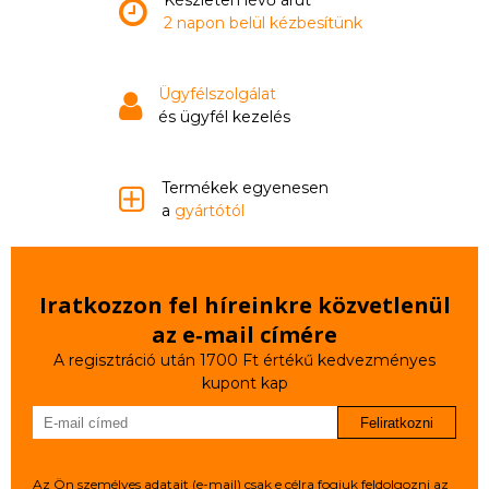
Készleten lévő árút
2 napon belül kézbesítünk
Ügyfélszolgálat
és ügyfél kezelés
Termékek egyenesen
a
gyártótól
Iratkozzon fel híreinkre közvetlenül
az e‑mail címére
A regisztráció után 1700 Ft értékű kedvezményes
kupont kap
Feliratkozni
Az Ön személyes adatait (e-mail) csak e célra fogjuk feldolgozni az