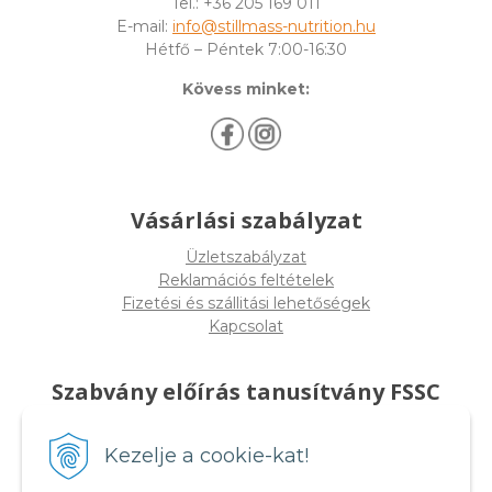
Tel.: +36 205 169 011
E-mail:
info@stillmass-nutrition.hu
Hétfő – Péntek 7:00-16:30
Kövess minket:
Vásárlási szabályzat
Üzletszabályzat
Reklamációs feltételek
Fizetési és szállitási lehetőségek
Kapcsolat
Szabvány előírás tanusítvány FSSC
22000
Kezelje a cookie-kat!