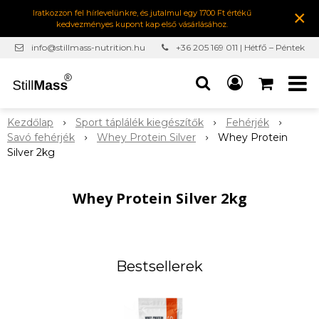
×
Iratkozzon fel hírlevelünkre, és jutalmul egy 1700 Ft értékű
kedvezményes kupont kap első vásárlásához.
info@stillmass-nutrition.hu
+36 205 169 011 | Hétfő – Péntek
7:00-16:30
Kezdőlap
Sport táplálék kiegészítők
Fehérjék
Savó fehérjék
Whey Protein Silver
Whey Protein
Silver 2kg
Whey Protein Silver 2kg
Bestsellerek