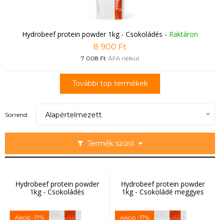
Hydrobeef protein powder 1kg - Csokoládés
-
Raktáron
8 900 Ft
7 008 Ft
ÁFA nélkül
További top termékek
Alapértelmezett
Sorrend:
Termék szűrő
Hydrobeef protein powder
Hydrobeef protein powder
1kg - Csokoládés
1kg - Csokoládé meggyes
Akció
-17%
Akció
-17%