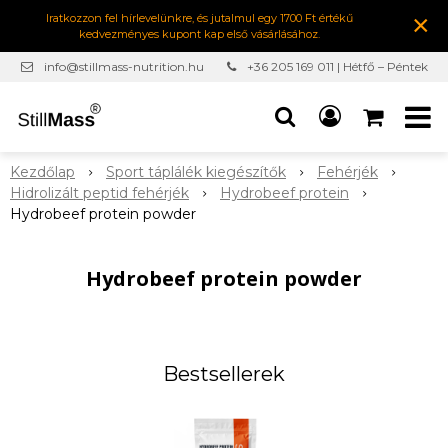
×
Iratkozzon fel hírlevelünkre, és jutalmul egy 1700 Ft értékű
kedvezményes kupont kap első vásárlásához.
info@stillmass-nutrition.hu
+36 205 169 011 | Hétfő – Péntek
7:00-16:30
Kezdőlap
Sport táplálék kiegészítők
Fehérjék
Hidrolizált peptid fehérjék
Hydrobeef protein
Hydrobeef protein powder
Hydrobeef protein powder
Bestsellerek