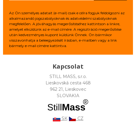
Az Ön személyes adatait (e-mail) csak e célra fogjuk feldolgozni az
alkalmazandó jogszabályoknak és adatvédelmi szabályoknak
megfelelően. A jóváhagyás megerősítéséhez kattintson a linkre,
amelyet elküldünk az e-mail címére. A regisztráció megerősítése
után kedvezményes kupont küldünk Önnek. Ön bármikor
visszavonhatja a beleegyezését írásban, e-mailben vagy a link
bármely e-mail címére kattintva.
Kapcsolat
STILL MASS, s.r.o.
Lieskovská cesta 468
962 21, Lieskovec
SLOVAKIA
SK
CZ