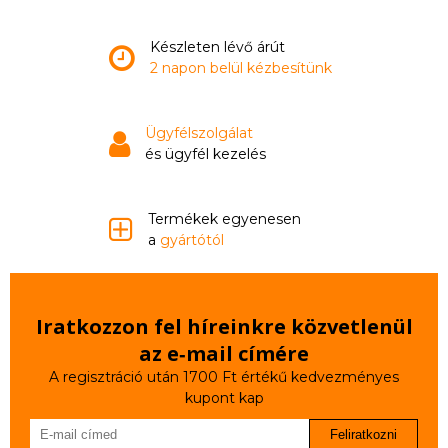
Készleten lévő árút
2 napon belül kézbesítünk
Ügyfélszolgálat
és ügyfél kezelés
Termékek egyenesen
a
gyártótól
Iratkozzon fel híreinkre közvetlenül
az e‑mail címére
A regisztráció után 1700 Ft értékű kedvezményes
kupont kap
Feliratkozni