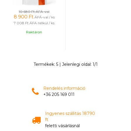
10 680 Ft
ÁFÁ-val
8 900
Ft
ÁFÁ-val / ks
7 008 Ft
ÁFA nélkül / ks
Raktáron
Termékek:
5
| Jelenlegi oldal:
1
/
1
Rendelés információ
+36 205 169 011
Ingyenes szállitás 18790
ft
feletti vásárlásnál