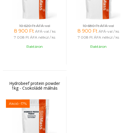
10 620 Ft
ÁFÁ-val
10 680 Ft
ÁFÁ-val
8 900
Ft
8 900
Ft
ÁFÁ-val / ks
ÁFÁ-val / ks
7 008 Ft
ÁFA nélkül / ks
7 008 Ft
ÁFA nélkül / ks
Raktáron
Raktáron
Hydrobeef protein powder
1kg - Csokoládé málnás
Akció
-17%