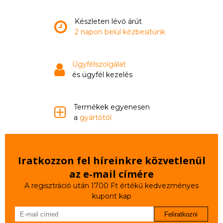
Készleten lévő árút
2 napon belül kézbesítünk
Ügyfélszolgálat
és ügyfél kezelés
Termékek egyenesen
a
gyártótól
Iratkozzon fel híreinkre közvetlenül
az e‑mail címére
A regisztráció után 1700 Ft értékű kedvezményes
kupont kap
Feliratkozni