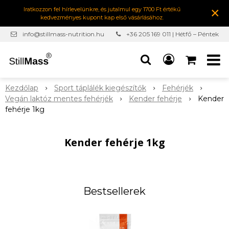
×
Iratkozzon fel hírlevelünkre, és jutalmul egy 1700 Ft értékű
kedvezményes kupont kap első vásárlásához.
info@stillmass-nutrition.hu
+36 205 169 011 | Hétfő – Péntek
7:00-16:30
Kezdőlap
Sport táplálék kiegészítők
Fehérjék
Vegán laktóz mentes fehérjék
Kender fehérje
Kender
fehérje 1kg
Kender fehérje 1kg
Bestsellerek