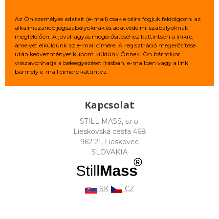
Az Ön személyes adatait (e-mail) csak e célra fogjuk feldolgozni az
alkalmazandó jogszabályoknak és adatvédelmi szabályoknak
megfelelően. A jóváhagyás megerősítéséhez kattintson a linkre,
amelyet elküldünk az e-mail címére. A regisztráció megerősítése
után kedvezményes kupont küldünk Önnek. Ön bármikor
visszavonhatja a beleegyezését írásban, e-mailben vagy a link
bármely e-mail címére kattintva.
Kapcsolat
STILL MASS, s.r.o.
Lieskovská cesta 468
962 21, Lieskovec
SLOVAKIA
SK
CZ