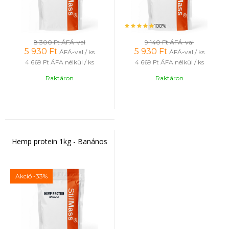
100%
8 300 Ft
ÁFÁ-val
9 140 Ft
ÁFÁ-val
5 930
Ft
5 930
Ft
ÁFÁ-val / ks
ÁFÁ-val / ks
4 669 Ft
ÁFA nélkül / ks
4 669 Ft
ÁFA nélkül / ks
Raktáron
Raktáron
Hemp protein 1kg - Banános
Akció
-33%