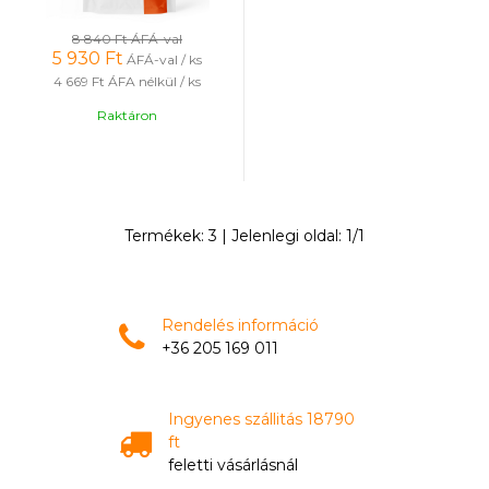
8 840 Ft
ÁFÁ-val
5 930
Ft
ÁFÁ-val / ks
4 669 Ft
ÁFA nélkül / ks
Raktáron
Termékek:
3
| Jelenlegi oldal:
1
/
1
Rendelés információ
+36 205 169 011
Ingyenes szállitás 18790
ft
feletti vásárlásnál