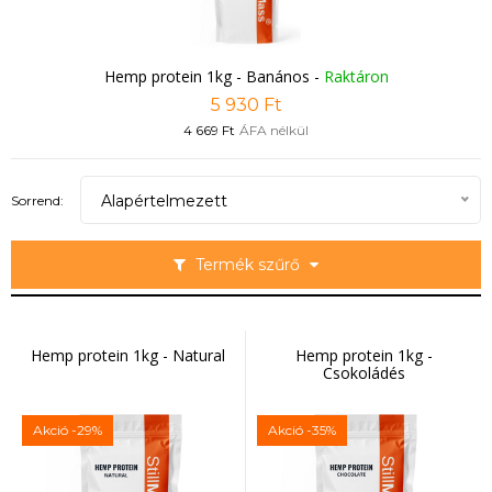
Hemp protein 1kg - Banános
-
Raktáron
5 930 Ft
4 669 Ft
ÁFA nélkül
Alapértelmezett
Sorrend:
Termék szűrő
Hemp protein 1kg - Natural
Hemp protein 1kg -
Csokoládés
Akció
-29%
Akció
-35%