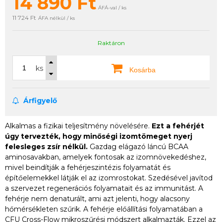
14 890
Ft
ÁFÁ-val / ks
11 724 Ft
ÁFA nélkül / ks
Raktáron
ks
Kosárba
Árfigyelő
Alkalmas a fizikai teljesítmény növelésére.
Ezt a fehérjét
úgy tervezték, hogy minőségi izomtömeget nyerj
felesleges zsír nélkül.
Gazdag elágazó láncú BCAA
aminosavakban, amelyek fontosak az izomnövekedéshez,
mivel beindítják a fehérjeszintézis folyamatát és
építőelemekkel látják el az izomrostokat. Szedésével javítod
a szervezet regenerációs folyamatait és az immunitást. A
fehérje nem denaturált, ami azt jelenti, hogy alacsony
hőmérsékleten szűrik. A fehérje előállítási folyamatában a
CFU Cross-Flow mikroszűrési módszert alkalmazták. Ezzel az