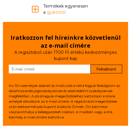
Termékek egyenesen
a
gyártótól
Iratkozzon fel híreinkre közvetlenül
az e‑mail címére
A regisztráció után 1700 Ft értékű kedvezményes
kupont kap
Feliratkozni
Az Ön személyes adatait (e-mail) csak e célra fogjuk feldolgozni az
alkalmazandó jogszabályoknak és adatvédelmi szabályoknak
megfelelően. A jóváhagyás megerősítéséhez kattintson a linkre,
amelyet elküldünk az e-mail címére. A regisztráció megerősítése
után kedvezményes kupont küldünk Önnek. Ön bármikor
visszavonhatja a beleegyezését írásban, e-mailben vagy a link
bármely e-mail címére kattintva.