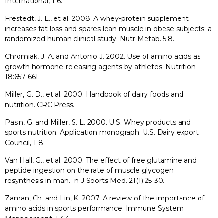
International, 1-6.
Frestedt, J. L., et al. 2008. A whey-protein supplement
increases fat loss and spares lean muscle in obese subjects: a
randomized human clinical study. Nutr Metab. 5:8.
Chromiak, J. A. and Antonio J. 2002. Use of amino acids as
growth hormone-releasing agents by athletes. Nutrition
18:657-661.
Miller, G. D., et al. 2000. Handbook of dairy foods and
nutrition. CRC Press.
Pasin, G. and Miller, S. L. 2000. U.S. Whey products and
sports nutrition. Application monograph. U.S. Dairy export
Council, 1-8.
Van Hall, G., et al. 2000. The effect of free glutamine and
peptide ingestion on the rate of muscle glycogen
resynthesis in man. In J Sports Med. 21(1):25-30.
Zaman, Ch. and Lin, K. 2007. A review of the importance of
amino acids in sports performance. Immune System