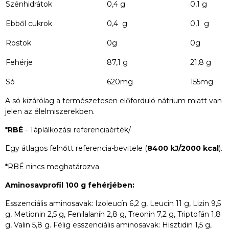
Szénhidrátok
0,4 g
0,1 g
Ebből cukrok
0,4 g
0,1 g
Rostok
0g
0g
Fehérje
87,1 g
21,8 g
Só
620mg
155mg
A só kizárólag a természetesen előforduló nátrium miatt van
jelen az élelmiszerekben.
*
RBÉ
- Táplálkozási referenciaérték/
Egy átlagos felnőtt referencia-bevitele (
8400 kJ/2000 kcal
).
*RBÉ nincs meghatározva
Aminosavprofil 100 g fehérjében:
Esszenciális aminosavak: Izoleucín 6,2 g, Leucin 11 g, Lizin 9,5
g, Metionin 2,5 g, Fenilalanín 2,8 g, Treonin 7,2 g, Triptofán 1,8
g, Valin 5,8 g. Félig esszenciális aminosavak: Hisztidin 1,5 g,