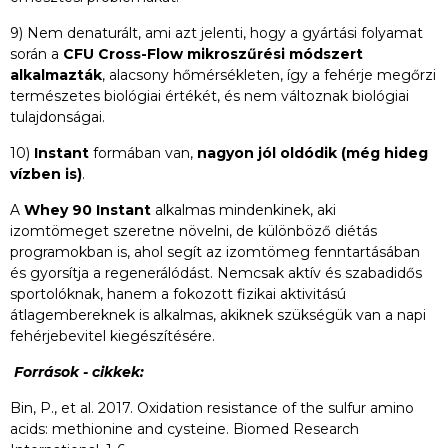
9) Nem denaturált, ami azt jelenti, hogy a gyártási folyamat
során a
CFU Cross-Flow mikroszűrési módszert
alkalmazták
, alacsony hőmérsékleten, így a fehérje megőrzi
természetes biológiai értékét, és nem változnak biológiai
tulajdonságai.
10)
Instant
formában van,
nagyon jól oldódik (még hideg
vízben is)
.
A
Whey 90 Instant
alkalmas mindenkinek, aki
izomtömeget szeretne növelni, de különböző diétás
programokban is, ahol segít az izomtömeg fenntartásában
és gyorsítja a regenerálódást. Nemcsak aktív és szabadidős
sportolóknak, hanem a fokozott fizikai aktivitású
átlagembereknek is alkalmas, akiknek szükségük van a napi
fehérjebevitel kiegészítésére.
Források - cikkek:
Bin, P., et al. 2017. Oxidation resistance of the sulfur amino
acids: methionine and cysteine. Biomed Research