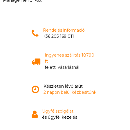
Management, 1-63.
Rendelés információ
+36 205 169 011
Ingyenes szállitás 18790
ft
feletti vásárlásnál
Készleten lévő árút
2 napon belül kézbesítünk
Ügyfélszolgálat
és ügyfél kezelés