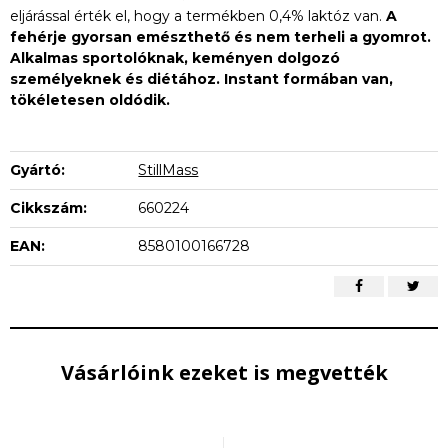
eljárással érték el, hogy a termékben 0,4% laktóz van.
A
fehérje gyorsan emészthető és nem terheli a gyomrot.
Alkalmas sportolóknak, keményen dolgozó
személyeknek és diétához. Instant formában van,
tökéletesen oldódik.
Gyártó:
StillMass
Cikkszám:
660224
EAN:
8580100166728
Vásárlóink ezeket is megvették