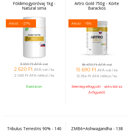
Földimogyoróvaj 1kg -
Artro Gold 750g - Körte
Natural sima
Barackos
Akció
-27%
Akció
-15%
3 610 Ft
ÁFÁ-val
18 470 Ft
ÁFÁ-val
2 620
Ft
15 690
Ft
ÁFÁ-val / ks
ÁFÁ-val / ks
2 063 Ft
ÁFA nélkül / ks
12 354 Ft
ÁFA nélkül / ks
Raktáron
Jelenleg elfogyott - aktiváld az
Árfigyelőt
Tribulus Terrestris 90% - 140
ZMB6+Ashwagandha - 138