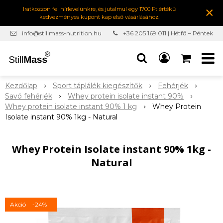
×
Iratkozzon fel hírlevelünkre, és jutalmul egy 1700 Ft értékű
kedvezményes kupont kap első vásárlásához.
info@stillmass-nutrition.hu
+36 205 169 011 | Hétfő – Péntek
7:00-16:30
Kezdőlap
Sport táplálék kiegészítők
Fehérjék
Savó fehérjék
Whey protein isolate instant 90%
Whey protein isolate instant 90% 1 kg
Whey Protein
Isolate instant 90% 1kg - Natural
Whey Protein Isolate instant 90% 1kg -
Natural
Akció
-24%