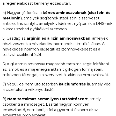
a regenerálódást kemény edzés után.
4) Nagyon jó forrása a
kénes aminosavaknak (cisztein és
metionin)
, amelyek segítenek stabilizálni a szervezet
antioxidáns szintjét, amelyek védelmet nyújtanak a DNS-nek
a káros szabad gyökökkel szemben.
5) Gazdag az
arginin és a lizin aminosavakban
, amelyek
részt vesznek a növekedési hormonok stimulálásában. A
növekedési hormon elősegíti az izomnövekedést és a
testzsír csökkentését.
6) A glutamin aminosav magasabb tartalma segít feltölteni
az izmok és a máj energiaraktárait glikogén formájában,
miközben támogatja a szervezet általános immunválaszát.
7) Végül, de nem utolsósorban
kalciumforrás is
, amely védi
a csontokat a vékonyodástól.
8)
Nem tartalmaz semmilyen tartósítószert
, amely
csökkenti a minőségét. Ezáltal nagyon könnyen
emészthető, nem borítja fel a gyomrot és nem okoz
emésztési problémákat.