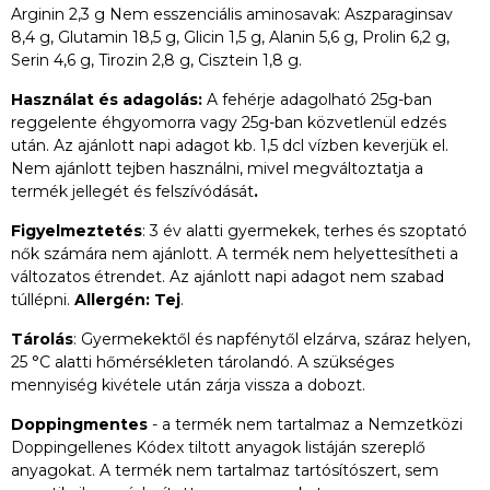
Arginin 2,3 g Nem esszenciális aminosavak: Aszparaginsav
8,4 g, Glutamin 18,5 g, Glicin 1,5 g, Alanin 5,6 g, Prolin 6,2 g,
Serin 4,6 g, Tirozin 2,8 g, Cisztein 1,8 g.
Használat és adagolás:
A fehérje adagolható 25g-ban
reggelente éhgyomorra vagy 25g-ban közvetlenül edzés
után. Az ajánlott napi adagot kb. 1,5 dcl vízben keverjük el.
Nem ajánlott tejben használni, mivel megváltoztatja a
termék jellegét és felszívódását
.
Figyelmeztetés
: 3 év alatti gyermekek, terhes és szoptató
nők számára nem ajánlott. A termék nem helyettesítheti a
változatos étrendet. Az ajánlott napi adagot nem szabad
túllépni.
Allergén: Tej
.
Tárolás
: Gyermekektől és napfénytől elzárva, száraz helyen,
25 °C alatti hőmérsékleten tárolandó. A szükséges
mennyiség kivétele után zárja vissza a dobozt.
Doppingmentes
- a termék nem tartalmaz a Nemzetközi
Doppingellenes Kódex tiltott anyagok listáján szereplő
anyagokat. A termék nem tartalmaz tartósítószert, sem