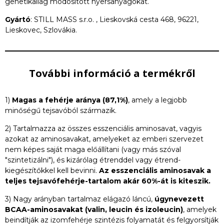
genetikailag módosított nyersanyagokat.
Gyártó
: STILL MASS s.r.o. , Lieskovská cesta 468, 96221,
Lieskovec, Szlovákia.
További információ a termékről
1)
Magas a fehérje aránya (87,1%)
, amely a legjobb
minőségű tejsavóból származik.
2) Tartalmazza az összes esszenciális aminosavat, vagyis
azokat az aminosavakat, amelyeket az emberi szervezet
nem képes saját maga előállítani (vagy más szóval
"szintetizálni"), és kizárólag étrenddel vagy étrend-
kiegészítőkkel kell bevinni.
Az esszenciális aminosavak a
teljes tejsavófehérje-tartalom akár 60%-át is kiteszik.
3) Nagy arányban tartalmaz elágazó láncú,
úgynevezett
BCAA-aminosavakat (valin, leucin és izoleucin)
, amelyek
beindítják az izomfehérje szintézis folyamatát és felgyorsítják