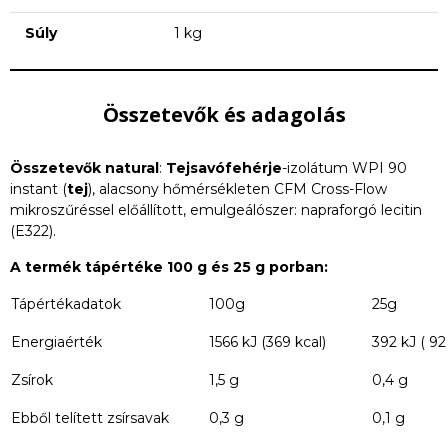
Súly
1 kg
Összetevők és adagolás
Összetevők natural
:
Tejsavófehérje
-izolátum WPI 90
instant (
tej
), alacsony hőmérsékleten CFM Cross-Flow
mikroszűréssel előállított, emulgeálószer: napraforgó lecitin
(E322).
A termék tápértéke 100 g és 25 g porban:
Tápértékadatok
100g
25g
Energiaérték
1566 kJ (369 kcal)
392 kJ ( 92
Zsírok
1,5 g
0,4 g
Ebből telített zsírsavak
0,3 g
0,1 g