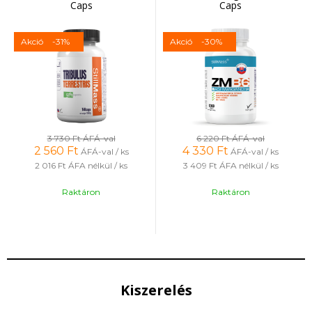
Caps
Caps
Akció
-31%
Akció
-30%
3 730 Ft
ÁFÁ-val
6 220 Ft
ÁFÁ-val
2 560
Ft
4 330
Ft
ÁFÁ-val / ks
ÁFÁ-val / ks
2 016 Ft
ÁFA nélkül / ks
3 409 Ft
ÁFA nélkül / ks
Raktáron
Raktáron
Kiszerelés