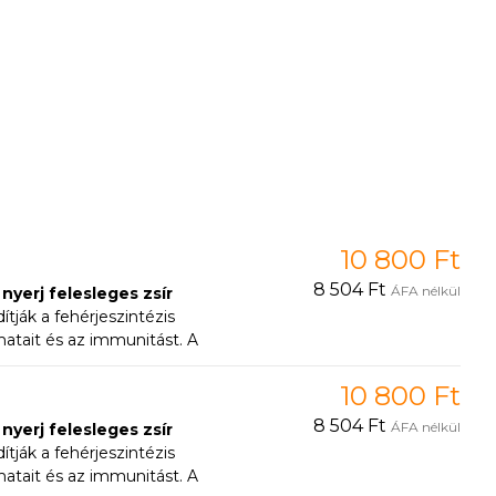
10 800 Ft
8 504 Ft
ÁFA nélkül
yerj felesleges zsír
ják a fehérjeszintézis
matait és az immunitást. A
ában a CFU Cross-Flow
s sportolóknak,
10 800 Ft
8 504 Ft
ÁFA nélkül
yerj felesleges zsír
ják a fehérjeszintézis
matait és az immunitást. A