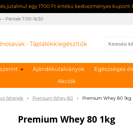
, és jutalmul egy 1700 Ft értékű kedvezményes kupont k
ő – Péntek 7:00-16:30
inosavak • Táplálékkiegészítők
szerint
Ajándékutalványok
Egészséges él
Akciók
vó fehérjék
Premium Whey 80
Premium Whey 80 1kg
Premium Whey 80 1kg