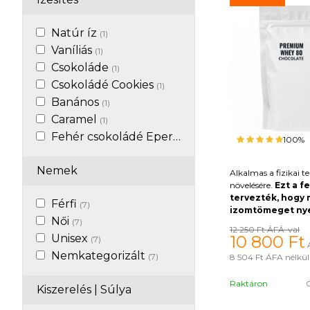
Natúr íz
(1)
Vaníliás
(1)
Csokoláde
(1)
Csokoládé Cookies
(1)
Banános
(1)
Caramel
(1)
Fehér csokoládé Eperes
(1)
100%
Nemek
Alkalmas a fizikai t
növelésére.
Ezt a f
tervezték, hogy 
Férfi
(7)
izomtömeget nye
Női
(7)
zsír nélkül.
Gazdag
12 250 Ft
ÁFÁ-val
BCAA aminosavakb
Unisex
10 800
Ft
(7)
fontosak az izomnö
Nemkategorizált
(7)
8 504 Ft
ÁFA nélkül 
mivel beindítják a fe
folyamatát és építő
Raktáron
el az izomrostokat. 
Kiszerelés | Súlya
javítod a szervezet 
folyamatait és az i