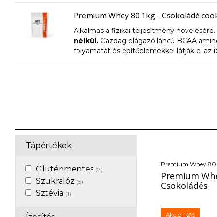
fehérje nem denaturált, ami azt jelenti, h
ultraszűrési módszert alkalmazták
A fehé
Premium Whey 80 1kg - Csokoládé cook
keményen dolgozó személyeknek és d
Alkalmas a fizikai teljesítmény növelésére.
nélkül.
Gazdag elágazó láncú BCAA aminos
folyamatát és építőelemekkel látják el az 
fehérje nem denaturált, ami azt jelenti, h
ultraszűrési módszert alkalmazták
A fehé
keményen dolgozó személyeknek és d
Tápértékek
Premium Whey 80 
Gluténmentes
(7)
Premium Whey
Szukralóz
(5)
Csokoládés
Sztévia
(1)
Akció
-12%
Ízesítés