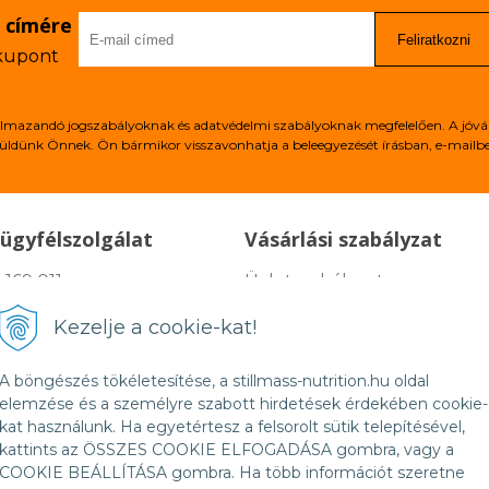
l címére
Feliratkozni
 kupont
alkalmazandó jogszabályoknak és adatvédelmi szabályoknak megfelelően. A jóvá
üldünk Önnek. Ön bármikor visszavonhatja a beleegyezését írásban, e-mailben
ügyfélszolgálat
Vásárlási szabályzat
 169 011
Üzletszabályzat
@stillmass-nutrition.hu
Reklamációs feltételek
Kezelje a cookie-kat!
tek 7:00-16:30
Fizetési és szállitási lehetős
ket:
A böngészés tökéletesítése, a stillmass-nutrition.hu oldal
Kapcsolat
elemzése és a személyre szabott hirdetések érdekében cookie-
kat használunk. Ha egyetértesz a felsorolt sütik telepítésével,
kattints az ÖSSZES COOKIE ELFOGADÁSA gombra, vagy a
COOKIE BEÁLLÍTÁSA gombra. Ha több információt szeretne