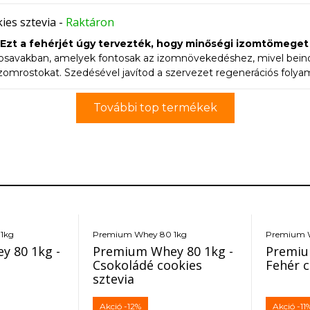
ogy alacsony hőmérsékleten szűrik. A fehérje előállítási folyamat
rje gyorsan emészthető és nem terheli a gyomrot.
Alkalma
ies sztevia
-
Raktáron
iétához.
Ezt a fehérjét úgy tervezték, hogy minőségi izomtömeget n
avakban, amelyek fontosak az izomnövekedéshez, mivel beindít
izomrostokat. Szedésével javítod a szervezet regenerációs folya
ogy alacsony hőmérsékleten szűrik. A fehérje előállítási folyamat
rje gyorsan emészthető és nem terheli a gyomrot.
Alkalma
További top termékek
iétához.
1kg
Premium Whey 80 1kg
Premium 
 80 1kg -
Premium Whey 80 1kg -
Premiu
Csokoládé cookies
Fehér 
sztevia
Akció
-12%
Akció
-11