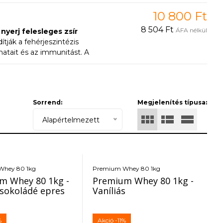
ában a CFU Cross-Flow
s sportolóknak,
10 800 Ft
8 504 Ft
ÁFA nélkül
yerj felesleges zsír
ják a fehérjeszintézis
matait és az immunitást. A
ában a CFU Cross-Flow
s sportolóknak,
Sorrend:
Megjelenítés típusa:
Alapértelmezett
Whey 80 1kg
Premium Whey 80 1kg
m Whey 80 1kg -
Premium Whey 80 1kg -
csokoládé epres
Vaníliás
%
Akció
-11%