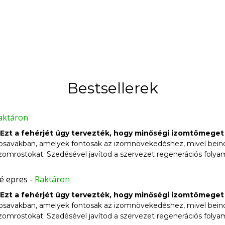
Bestsellerek
aktáron
Ezt a fehérjét úgy tervezték, hogy minőségi izomtömeget n
avakban, amelyek fontosak az izomnövekedéshez, mivel beindít
izomrostokat. Szedésével javítod a szervezet regenerációs folya
ogy alacsony hőmérsékleten szűrik. A fehérje előállítási folyamat
rje gyorsan emészthető és nem terheli a gyomrot.
Alkalma
é epres
-
Raktáron
iétához.
Ezt a fehérjét úgy tervezték, hogy minőségi izomtömeget n
avakban, amelyek fontosak az izomnövekedéshez, mivel beindít
izomrostokat. Szedésével javítod a szervezet regenerációs folya