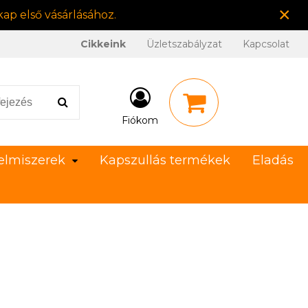
×
ap első vásárlásához.
Cikkeink
Üzletszabályzat
Kapcsolat
Fiókom
elmiszerek
Kapszullás termékek
Eladás