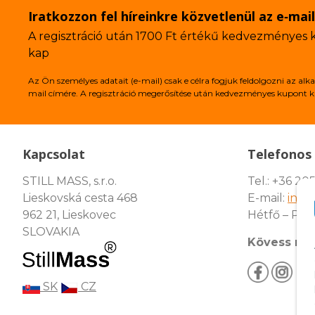
Iratkozzon fel híreinkre közvetlenül az e‑mai
A regisztráció után 1700 Ft értékű kedvezményes
kap
Az Ön személyes adatait (e-mail) csak e célra fogjuk feldolgozni az 
mail címére. A regisztráció megerősítése után kedvezményes kupont k
Kapcsolat
Telefonos 
STILL MASS, s.r.o.
Tel.: +36 205
Lieskovská cesta 468
E-mail:
info
962 21, Lieskovec
Hétfő – Pén
SLOVAKIA
Kövess min
SK
CZ