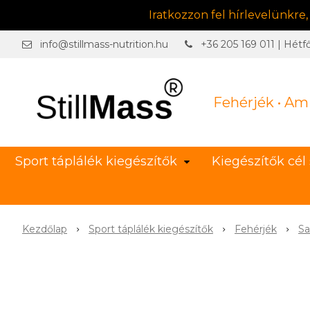
Iratkozzon fel hírlevelünkre
info@stillmass-nutrition.hu
+36 205 169 011 | Hétf
Fehérjék • Am
Sport táplálék kiegészítők
Kiegészítők cél 
Kezdőlap
Sport táplálék kiegészítők
Fehérjék
Sa