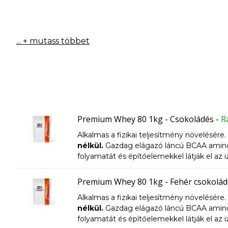
... + mutass többet
Premium Whey 80 1kg - Csokoládés
-
R
Alkalmas a fizikai teljesítmény növelésére.
nélkül.
Gazdag elágazó láncú BCAA aminos
folyamatát és építőelemekkel látják el az 
fehérje nem denaturált, ami azt jelenti, h
ultraszűrési módszert alkalmazták
A fehé
Premium Whey 80 1kg - Fehér csokolád
keményen dolgozó személyeknek és d
Alkalmas a fizikai teljesítmény növelésére.
nélkül.
Gazdag elágazó láncú BCAA aminos
folyamatát és építőelemekkel látják el az 